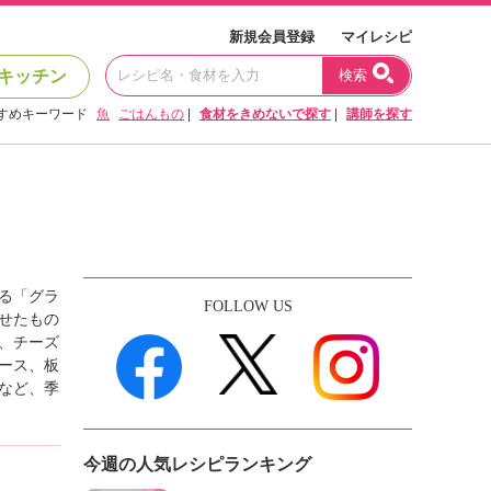
新規会員登録
マイレシピ
キッチン
検索
すめキーワード
魚
ごはんもの
|
食材をきめないで探す
|
講師を探す
る「グラ
FOLLOW US
せたもの
、チーズ
ース、板
など、季
今週の人気レシピランキング