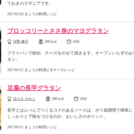
ておきのラザニアです。
2017/01/18
きょうの料理レシピ
ブロッコリーとささ身のマヨグラタン
河野 雅子
300 kcal
10分
フライパンで炒め、チーズをのせて焼きます。オーブンいらずのお
タン。
2017/01/12
きょうの料理ビギナーズレシピ
豆腐の長芋グラタン
ほりえ さわこ
280 kcal
20分
長芋とはんぺんでつくるコクのあるソースは、ポリ袋調理で簡単に
しっかりと下味をつけるのが、おいしさのポイント。
2017/01/11
きょうの料理レシピ