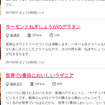
りに。
2017/09/13
きょうの料理レシピ
サーモンとねぎしょうがのグラタン
脇 雅世
250 kcal
25分
面倒なホワイトソースづくりは省略します。バターも生クリームも
ないあっさりとしたクリームなので、さけの持ち味、ねぎやしょう
が引き立ちます。
2017/02/08
きょうの料理レシピ
世界で2番目においしいラザニア
飯塚 宏子
540 kcal
60分
パリパリに焼けた上のパスタが、食感のアクセントに。パーティー
ピッタリです。飯塚さんがローマでの隣人から教わったレシピで、
つくるのが世界でいちばんだから、世界で2番目においしい」とい