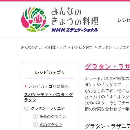
レシ
お
い
みんなのきょうの料理トップ
レシピを探す
グラタン・ラザニア
し
い
レ
グラタン・ラ
シ
ピ
レシピカテゴリ
を
ショートパスタや板状の
見
タン」や「ラザニア」。
レシピカテゴリに戻る
つ
がおなじみです。他にも
スパゲッティ・パスタ・グ
け
たっぷりの「オニオング
ラタン
よ
状のパスタ、そしてチー
グラタン・ラザニア
う
節の野菜を合わせて一年
。
魚介のグラタン
N
肉のグラタン
グラタン・ラザニ
H