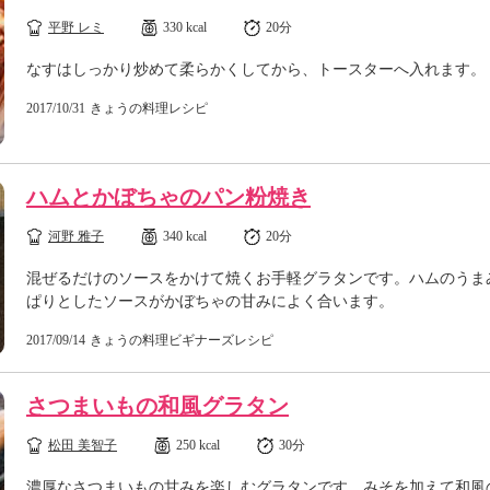
平野 レミ
330 kcal
20分
なすはしっかり炒めて柔らかくしてから、トースターへ入れます。
2017/10/31
きょうの料理レシピ
ハムとかぼちゃのパン粉焼き
河野 雅子
340 kcal
20分
混ぜるだけのソースをかけて焼くお手軽グラタンです。ハムのうま
ぱりとしたソースがかぼちゃの甘みによく合います。
2017/09/14
きょうの料理ビギナーズレシピ
さつまいもの和風グラタン
松田 美智子
250 kcal
30分
濃厚なさつまいもの甘みを楽しむグラタンです。みそを加えて和風