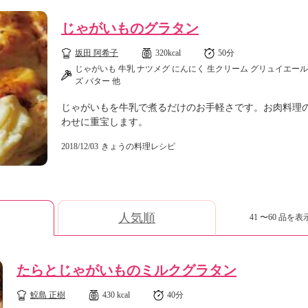
じゃがいものグラタン
坂田 阿希子
320kcal
50分
じゃがいも 牛乳 ナツメグ にんにく 生クリーム グリュイエー
ズ バター 他
じゃがいもを牛乳で煮るだけのお手軽さです。お肉料理
わせに重宝します。
2018/12/03
きょうの料理レシピ
人気順
41 〜60 品を表示
たらとじゃがいものミルクグラタン
鮫島 正樹
430 kcal
40分