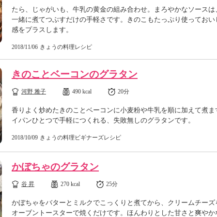
たら、じゃがいも、牛乳の黄金の組み合わせ。まろやかなソースは
一緒に煮てつぶすだけの手軽さです。きのこもたっぷり使っておい
感をプラスします。
2018/11/06
きょうの料理レシピ
きのことベーコンのグラタン
河野 雅子
490 kcal
20分
香りよく炒めたきのことベーコンに小麦粉や牛乳を順に加えて煮ま
イパンひとつで手軽につくれる、失敗無しのグラタンです。
2018/10/09
きょうの料理ビギナーズレシピ
かぼちゃのグラタン
谷 昇
270 kcal
25分
かぼちゃをバターとミルクでこっくりと煮てから、クリームチーズ
オーブントースターで焼くだけです。ほんわりとした甘さと爽やか