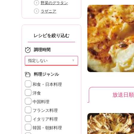
野菜のグラタン
K
エ
ラザニア
デ
ュ
ケ
ー
レシピを絞り込む
シ
ョ
調理時間
ナ
ル
▼
「
み
料理ジャンル
ん
和食・日本料理
な
の
洋食
放送日順
き
中国料理
ょ
う
フランス料理
の
イタリア料理
料
韓国・朝鮮料理
理