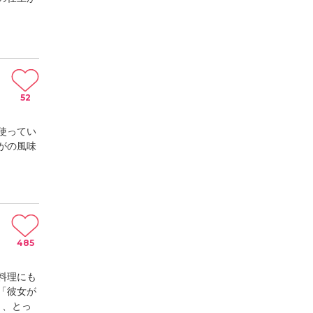
52
使ってい
がの風味
485
料理にも
「彼女が
う、とっ