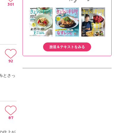
301
放送＆テキストをみる
92
みとさっ
87
の仕上が