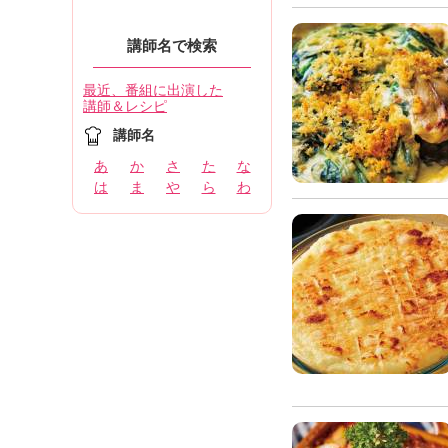
講師名で検索
最近、番組に出演した
講師＆レシピ
講師名
あ
か
さ
た
な
は
ま
や
ら
わ