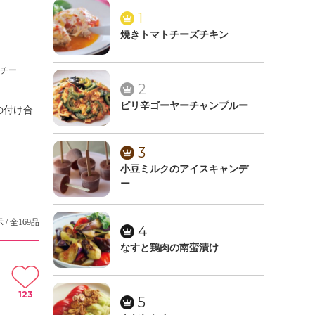
1
焼きトマトチーズチキン
ルチー
2
ピリ辛ゴーヤーチャンプルー
の付け合
3
小豆ミルクのアイスキャンデ
ー
 / 全169品
4
なすと鶏肉の南蛮漬け
123
5