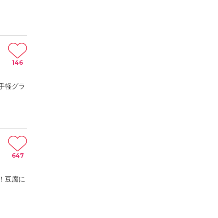
146
手軽グラ
647
！豆腐に