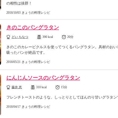
の相性は抜群！
2018/10/03
きょうの料理レシピ
きのこのパングラタン
どい ちなつ
390 kcal
20分
きのこのカレーピクルスを使ってつくるパングラタン。具材のおい
吸ったパンが絶品です。
2018/05/21
きょうの料理レシピ
にんじんソースのパングラタン
藤井 恵
310 kcal
15分
フレンチトーストのような、しっとりとしてほんのり甘いグラタン
2018/04/17
きょうの料理レシピ