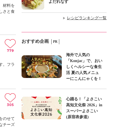
よだれなす
、材料を
しさと食
レシピランキング一覧
▶
おすすめ企画
PR
779
海外で人気の
「Konjac」で、おい
す。フラ
しくヘルシーな食生
活 夏の人気メニュ
ーにこんにゃくを！
心踊る！「よさこい
305
高知文化祭 2026」in
スーパーよさこい
(原宿表参道)
をのせて
なチーズ