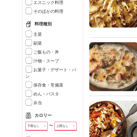
」
エスニック料理
そのほかの料理
料理種別
主菜
副菜
ご飯もの・丼
汁物・スープ
お菓子・デザート・パ
ン
保存食・常備菜
めん・パスタ
弁当
カロリー
〜
▼
▼