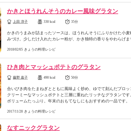
かきとほうれんそうのカレー風味グラタン
上田 淳子
330 kcal
35分
かきのうまみが詰まったソースは、ほうれんそうにふりかけた小麦
みづけ。少しだけ入れたカレー粉が、かき独特の香りをやわらげま
2018/02/05
きょうの料理レシピ
ひき肉とマッシュポテトのグラタン
藤野 嘉子
490 kcal
50分
合いびき肉をたまねぎとともに風味よく炒め、ゆでて刻んだブロッ
クリーミーなマッシュポテトと三層に重ねたリッチなグラタンです
ボリュームたっぷり。年末のおもてなしにもおすすめの一品です。
2017/11/28
きょうの料理レシピ
なすニックグラタン