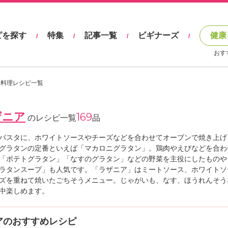
ピを探す
特集
記事一覧
ビギナーズ
健康
/
/
/
/
おす
 料理レシピ一覧
ザニア
169
のレシピ一覧
品
パスタに、ホワイトソースやチーズなどを合わせてオーブンで焼き上げ
グラタンの定番といえば「マカロニグラタン」。鶏肉やえびなどを合わ
「ポテトグラタン」「なすのグラタン」などの野菜を主役にしたものや
ラタンスープ」も人気です。「ラザニア」はミートソース、ホワイトソ
ズを重ねて焼いたごちそうメニュー。じゃがいも、なす、ほうれんそう
中楽しめます。
アのおすすめレシピ