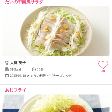
たいの中国風サラダ
大庭 英子
310kcal
15分
80
2025/06/18 きょうの料理ビギナーズレシピ
あじフライ