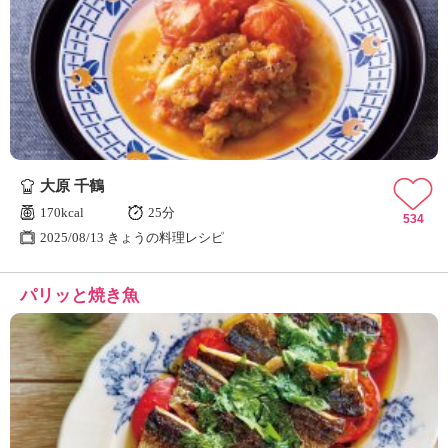
大原 千鶴
170kcal
25分
534
2025/08/13 きょうの料理レシピ
パリッと焼き魚