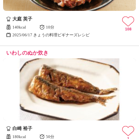
大庭 英子
140kcal
10分
108
2025/06/17 きょうの料理ビギナーズレシピ
いわしのぬか炊き
白崎 裕子
180kcal
50分
1