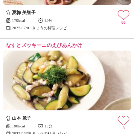
夏梅 美智子
170kcal
15分
66
2025/07/01 きょうの料理レシピ
なすとズッキーニのえびあんかけ
山本 麗子
190kcal
15分
3
2025/06/30 きょうの料理レシピ