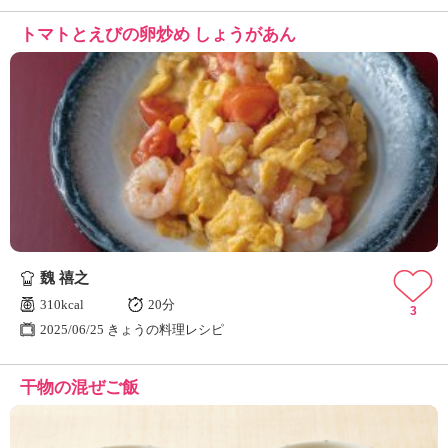
トマトとえびの卵炒め しょうがあん
魏 禧之
310kcal
20分
3
2025/06/25 きょうの料理レシピ
干物の混ぜご飯