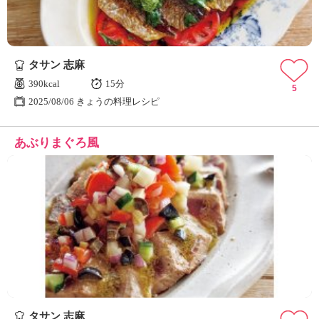
タサン 志麻
390kcal
15分
5
2025/08/06 きょうの料理レシピ
あぶりまぐろ風
タサン 志麻