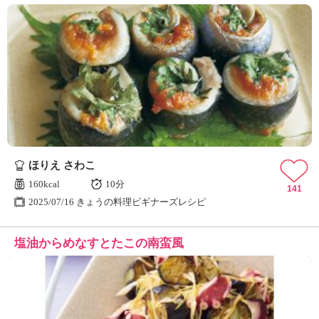
ほりえ さわこ
160kcal
10分
141
2025/07/16 きょうの料理ビギナーズレシピ
塩油からめなすとたこの南蛮風