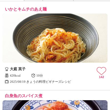
いかとキムチのあえ麺
大庭 英子
420kcal
10分
142
2025/08/19 きょうの料理ビギナーズレシピ
白身魚のスパイス煮