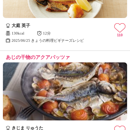
大庭 英子
130kcal
12分
110
2025/06/25 きょうの料理ビギナーズレシピ
あじの干物のアクアパッツァ
きじま りゅうた