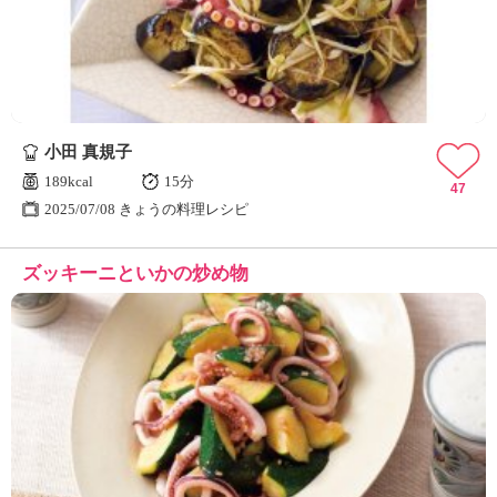
小田 真規子
189kcal
15分
47
2025/07/08 きょうの料理レシピ
ズッキーニといかの炒め物