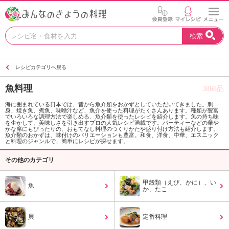
お
検索
い
し
い
レシピカテゴリへ戻る
レ
シ
魚料理
3868品
ピ
を
海に囲まれている日本では、昔から魚介類をおかずとしていただいてきました。刺
身、焼き魚、煮魚、味噌汁など、魚介を使った料理がたくさんあります。種類が豊富
見
でいろいろな調理方法で楽しめる、魚介類を使ったレシピを紹介します。魚の持ち味
つ
を生かして、美味しさを引き出すプロの人気レシピ満載です。パーティーなどの華や
かな席にもぴったりの、おもてなし料理のつくりかたや盛り付け方法も紹介します。
け
魚介類のおかずは、味付けのバリエーションも豊富。和食、洋食、中華、エスニック
と料理のジャンルで、簡単にレシピが探せます。
よ
う
その他のカテゴリ
。
N
甲殻類（えび、かに）、い
魚
H
か、たこ
K
エ
貝
定番料理
デ