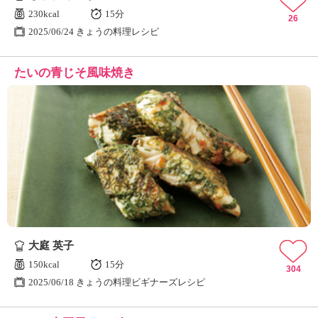
230kcal
15分
26
2025/06/24 きょうの料理レシピ
たいの青じそ風味焼き
大庭 英子
150kcal
15分
304
2025/06/18 きょうの料理ビギナーズレシピ