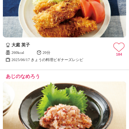
大庭 英子
260kcal
20分
184
2025/06/17 きょうの料理ビギナーズレシピ
あじのなめろう