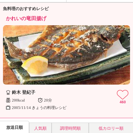
ュ
ケ
魚料理のおすすめレシピ
ー
かれいの竜田揚げ
シ
ョ
ナ
ル
「
み
ん
な
の
き
ょ
う
鈴木 登紀子
の
200kcal
20分
料
460
理
2005/11/14 きょうの料理レシピ
」
放送日順
人気順
調理時間順
低カロリー順