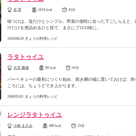
谷 昇
1610 kcal
45分
味つけは、塩だけとシンプル。野菜の個性に合った下ごしらえと、
汁だけを煮詰めるひと技で、まさにプロの味に。
2020/06/29
きょうの料理レシピ
ラタトゥイユ
大宮 勝雄
80 kcal
45分
バーベキューの最初につくり始め、焼き網の端に置いておけば、肉
ころには、ちょうどでき上がります。
2008/05/01
きょうの料理レシピ
レンジラタトゥイユ
小林 まさみ
480 kcal
25分