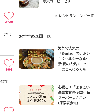
寒天コーヒーゼリー
レシピランキング一覧
▶
2729
。そのま
おすすめ企画
PR
海外で人気の
「Konjac」で、おい
しくヘルシーな食生
活 夏の人気メニュ
ーにこんにゃくを！
884
で保存
心踊る！「よさこい
高知文化祭 2026」in
スーパーよさこい
(原宿表参道)