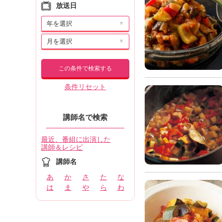
放送日
▼
▼
この条件で検索する
条件リセット
講師名で検索
最近、番組に出演した
講師＆レシピ
講師名
あ
か
さ
た
な
は
ま
や
ら
わ