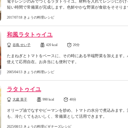
電子レンジのみでつくるラタトゥイユ。材料を入れてレンジにかけ
短い時間で常備菜が完成します。色鮮やかな野菜が食欲をそそりま
2017/07/18
きょうの料理レシピ
和風ラタトゥイユ
谷島 せい子
420 kcal
20分
たまねぎとトマトをベースに、その時にある半端野菜を加えます。
使えて応用自在。お弁当にも便利です。
2005/04/13
きょうの料理レシピ
ラタトゥイユ
大庭 英子
990 kcal
40分
オリーブ油でなすやピーマンを炒め、トマトの水分で煮込みます。
も、冷たくてもおいしく、常備菜として活用できます。
2025/08/13
きょうの料理ビギナーズレシピ