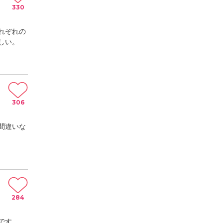
330
れぞれの
しい。
306
間違いな
284
です。