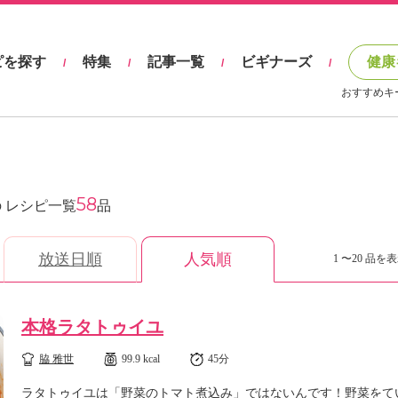
ピを探す
特集
記事一覧
ビギナーズ
健康
/
/
/
/
おすすめキ
58
 レシピ一覧
品
放送日順
人気順
1 〜20 品を表
本格ラタトゥイユ
脇 雅世
99.9 kcal
45分
ラタトゥイユは「野菜のトマト煮込み」ではないんです！野菜をて