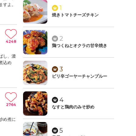
ますよ。
1
焼きトマトチーズチキン
2
4248
鶏つくねとオクラの甘辛焼き
ばし、濃
煮込め
3
ピリ辛ゴーヤーチャンプルー
4
2764
なすと鶏肉のみそ炒め
炒め煮に
5