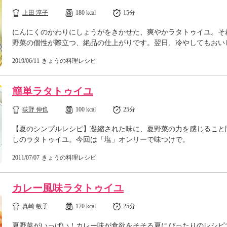
上田 淳子
180 kcal
15分
にんにくのかわりにしょうがをきかせた、爽やかラタトゥイユ。そ
野菜の個性が際立つ、絶品の仕上がりです。翌日、冷やしてもおい
2019/06/11
きょうの料理レシピ
簡単ラタトゥイユ
荻野 伸也
100 kcal
25分
【夏のシンプルレシピ】凝縮された味に、夏野菜の力を感じること
しのラタトゥイユ。今回は「塩」オンリーで味つけで。
2011/07/07
きょうの料理レシピ
カレー風味ラタトゥイユ
真崎 敏子
170 kcal
25分
夏野菜がいっぱい！カレー味が食欲をそそる夏にぴったりのレシピ