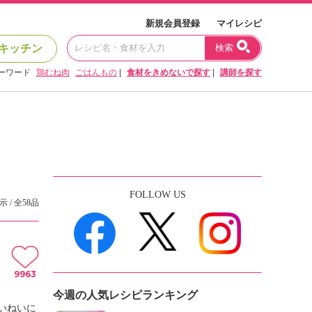
新規会員登録
マイレシピ
キッチン
検索
ーワード
鶏むね肉
ごはんもの
|
食材をきめないで探す
|
講師を探す
FOLLOW US
示 / 全58品
9963
今週の人気レシピランキング
いねいに