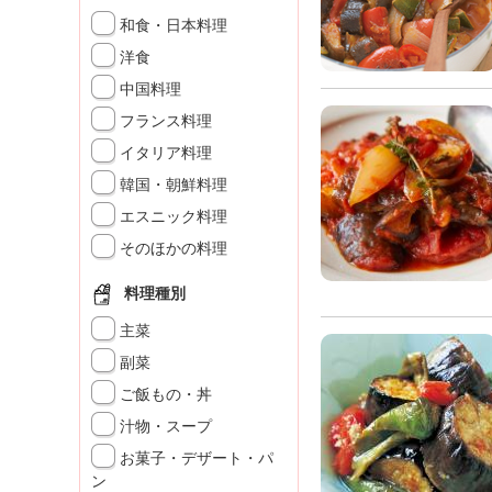
K
和食・日本料理
エ
洋食
デ
ュ
中国料理
ケ
フランス料理
ー
シ
イタリア料理
ョ
韓国・朝鮮料理
ナ
エスニック料理
ル
「
そのほかの料理
み
ん
料理種別
な
主菜
の
き
副菜
ょ
ご飯もの・丼
う
汁物・スープ
の
料
お菓子・デザート・パ
理
ン