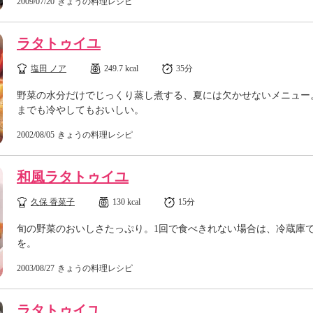
2009/07/20
きょうの料理レシピ
ラタトゥイユ
塩田 ノア
249.7 kcal
35分
野菜の水分だけでじっくり蒸し煮する、夏には欠かせないメニュー
までも冷やしてもおいしい。
2002/08/05
きょうの料理レシピ
和風ラタトゥイユ
久保 香菜子
130 kcal
15分
旬の野菜のおいしさたっぷり。1回で食べきれない場合は、冷蔵庫
を。
2003/08/27
きょうの料理レシピ
ラタトゥイユ