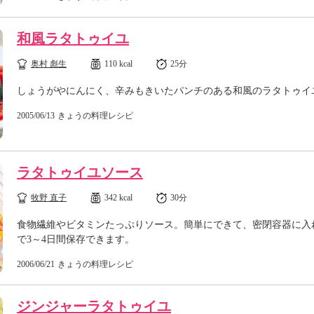
和風ラタトゥイユ
奥村 彪生
110 kcal
25分
しょうがやにんにく、辛みもきいたパンチのある和風のラタトゥイ
2005/06/13
きょうの料理レシピ
ラタトゥイユソース
牧野 直子
342 kcal
30分
食物繊維やビタミンたっぷりソース。簡単にできて、密閉容器に入
で3～4日間保存できます。
2006/06/21
きょうの料理レシピ
ジンジャーラタトゥイユ