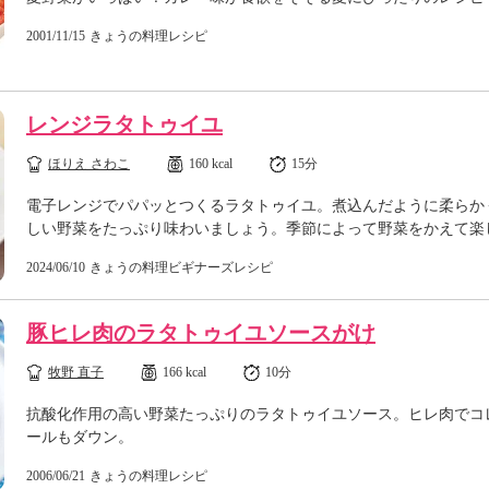
2001/11/15
きょうの料理レシピ
レンジラタトゥイユ
ほりえ さわこ
160 kcal
15分
電子レンジでパパッとつくるラタトゥイユ。煮込んだように柔らか
しい野菜をたっぷり味わいましょう。季節によって野菜をかえて楽
2024/06/10
きょうの料理ビギナーズレシピ
豚ヒレ肉のラタトゥイユソースがけ
牧野 直子
166 kcal
10分
抗酸化作用の高い野菜たっぷりのラタトゥイユソース。ヒレ肉でコ
ールもダウン。
2006/06/21
きょうの料理レシピ