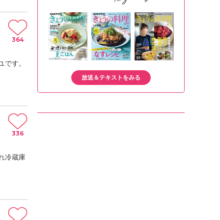
364
ユです。
放送＆テキストをみる
336
れ冷蔵庫