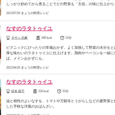
しっかり炒めてから煮ることでどの野菜も「主役」の味に仕上がり
2013/07/29
きょうの料理レシピ
なすのラタトゥイユ
タサン 志麻
200 kcal
25分
ピクニックにぴったりの常備おかず。よく加熱して野菜の水分をと
厚な味わいのラタトゥイユに仕上げます。鶏肉やベーコンを一緒に
ば、メインおかずにも。
2022/04/29
きょうの料理レシピ
なすのラタトゥイユ
杉本 節子
320 kcal
35分
油と相性のよいなすを、トマトや万願寺とうがらしなどの夏野菜と
した手軽な洋風のおばんざい。