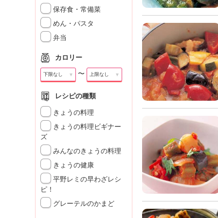
」
保存食・常備菜
めん・パスタ
弁当
カロリー
〜
▼
▼
レシピの種類
きょうの料理
きょうの料理ビギナー
ズ
みんなのきょうの料理
きょうの健康
平野レミの早わざレシ
ピ！
グレーテルのかまど