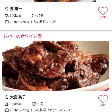
ュ
ケ
陳 建一
ー
300kcal
15分
シ
2735
2026/07/28 きょうの料理レシピ
ョ
ナ
ル
レバーの赤ワイン煮
「
み
ん
な
の
き
ょ
う
の
料
理
」
大庭 英子
370kcal
40分
201
2026/07/22 きょうの料理ビギナーズレシピ