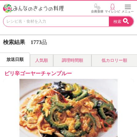
お
検索
い
し
い
検索結果
1773
品
レ
シ
ピ
放送日順
人気順
調理時間順
低カロリー順
を
見
ピリ辛ゴーヤーチャンプルー
つ
け
よ
う
。
N
H
K
エ
デ