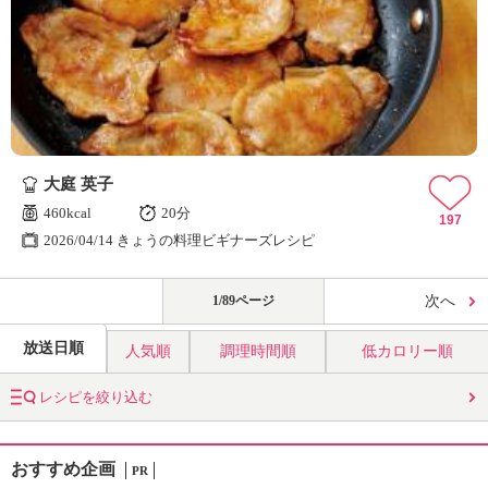
大庭 英子
460kcal
20分
197
2026/04/14 きょうの料理ビギナーズレシピ
1/89ページ
次へ
放送日順
人気順
調理時間順
低カロリー順
レシピを絞り込む
おすすめ企画
PR