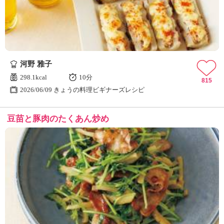
河野 雅子
298.1kcal
10分
815
2026/06/09 きょうの料理ビギナーズレシピ
豆苗と豚肉のたくあん炒め