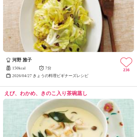
河野 雅子
150kcal
7分
236
2026/04/27 きょうの料理ビギナーズレシピ
えび、わかめ、きのこ入り茶碗蒸し