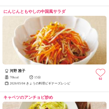
にんじんともやしの中国風サラダ
河野 雅子
70kcal
15分
92
2026/05/04 きょうの料理ビギナーズレシピ
キャベツのアンチョビ炒め