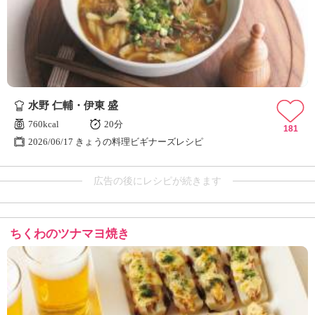
水野 仁輔・伊東 盛
760kcal
20分
181
2026/06/17 きょうの料理ビギナーズレシピ
広告の後にレシピが続きます
ちくわのツナマヨ焼き