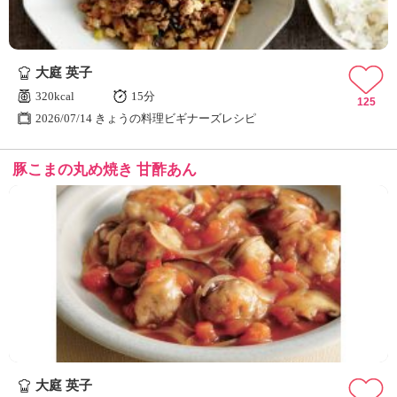
大庭 英子
320kcal
15分
125
2026/07/14 きょうの料理ビギナーズレシピ
豚こまの丸め焼き 甘酢あん
大庭 英子