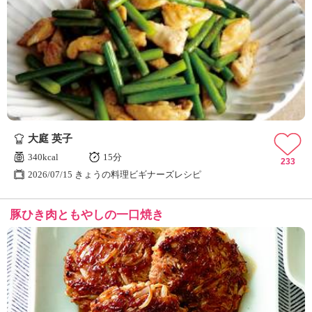
大庭 英子
340kcal
15分
233
2026/07/15 きょうの料理ビギナーズレシピ
豚ひき肉ともやしの一口焼き