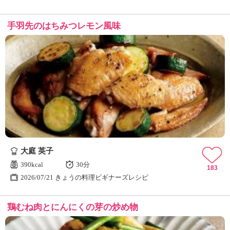
手羽先のはちみつレモン風味
大庭 英子
390kcal
30分
183
2026/07/21 きょうの料理ビギナーズレシピ
鶏むね肉とにんにくの芽の炒め物