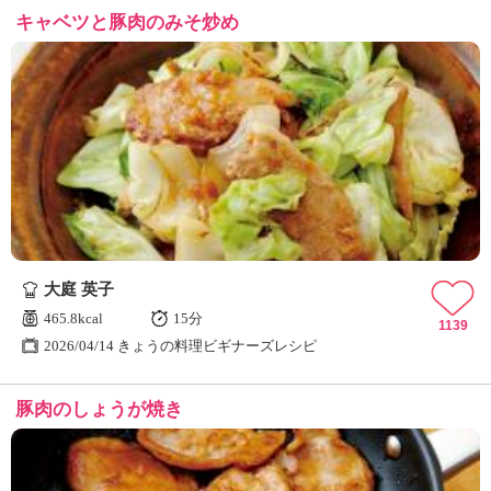
キャベツと豚肉のみそ炒め
大庭 英子
465.8kcal
15分
1139
2026/04/14 きょうの料理ビギナーズレシピ
豚肉のしょうが焼き