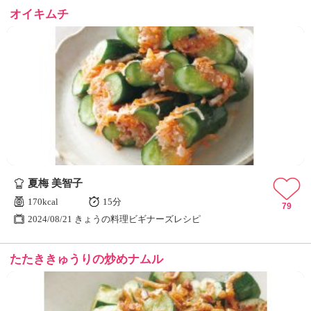
オイキムチ
夏梅 美智子
170kcal
15分
79
2024/08/21 きょうの料理ビギナーズレシピ
たたききゅうりの炒めナムル