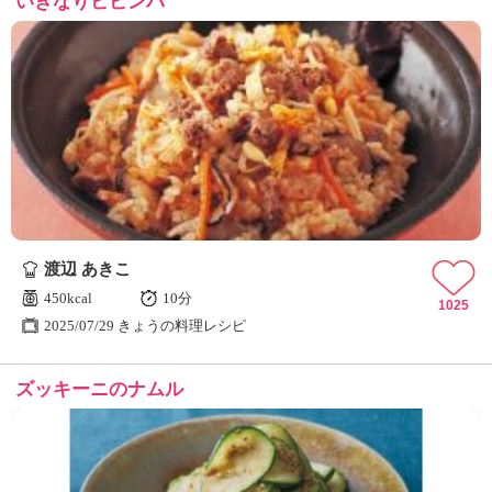
いきなりビビンバ
渡辺 あきこ
450kcal
10分
1025
2025/07/29 きょうの料理レシピ
ズッキーニのナムル