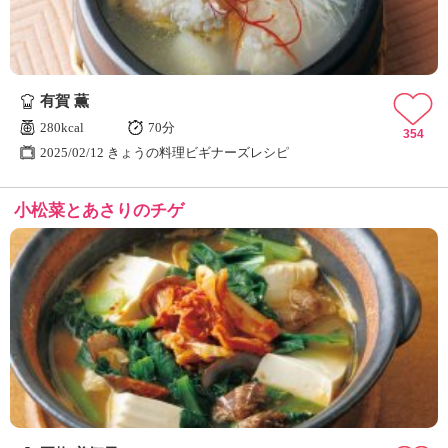
有賀 薫
280kcal
70分
354
2025/02/12 きょうの料理ビギナーズレシピ
小松菜とあさりのチゲ