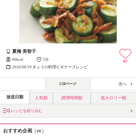
夏梅 美智子
60kcal
5分
97
2024/08/19 きょうの料理ビギナーズレシピ
1/28ページ
次へ
放送日順
人気順
調理時間順
低カロリー順
レシピを絞り込む
おすすめ企画
PR