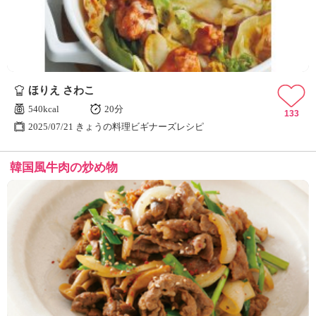
ほりえ さわこ
540kcal
20分
133
2025/07/21 きょうの料理ビギナーズレシピ
韓国風牛肉の炒め物