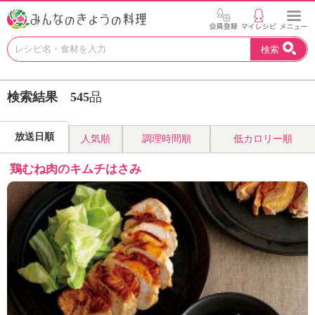
お
検索
い
し
い
検索結果
545
品
レ
シ
ピ
放送日順
人気順
調理時間順
低カロリー順
を
見
鶏むね肉のキムチはさみ
つ
け
よ
う
。
N
H
K
エ
デ