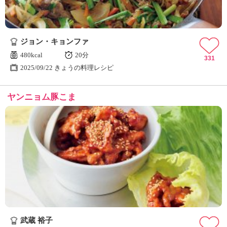
ジョン・キョンファ
480kcal
20分
331
2025/09/22 きょうの料理レシピ
ヤンニョム豚こま
武蔵 裕子