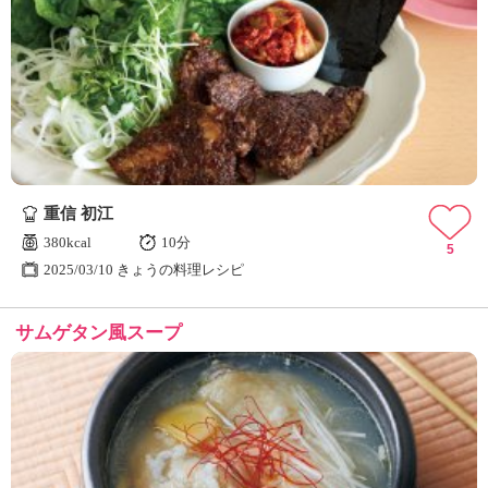
重信 初江
380kcal
10分
5
2025/03/10 きょうの料理レシピ
サムゲタン風スープ