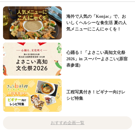
海外で人気の「Konjac」で、お
いしくヘルシーな食生活 夏の人
気メニューにこんにゃくを！
心踊る！「よさこい高知文化祭
2026」in スーパーよさこい(原宿
表参道)
工程写真付き！ビギナー向けレ
シピ特集
おすすめ企画一覧