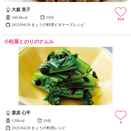
大庭 英子
346.6kcal
10分
614
2025/04/29 きょうの料理ビギナーズレシピ
小松菜とのりのナムル
栗原 心平
120kcal
10分
5
2025/04/28 きょうの料理レシピ