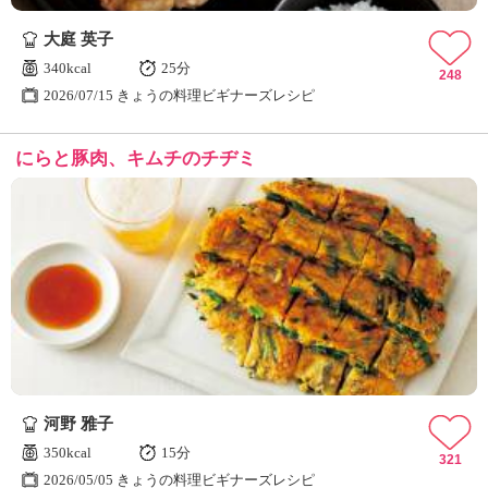
ュ
ケ
大庭 英子
ー
340kcal
25分
シ
248
2026/07/15 きょうの料理ビギナーズレシピ
ョ
ナ
ル
にらと豚肉、キムチのチヂミ
「
み
ん
な
の
き
ょ
う
の
料
理
」
河野 雅子
350kcal
15分
321
2026/05/05 きょうの料理ビギナーズレシピ