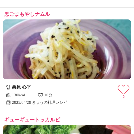
黒ごまもやしナムル
栗原 心平
130kcal
10分
2
2025/04/28 きょうの料理レシピ
ギューギュートッカルビ