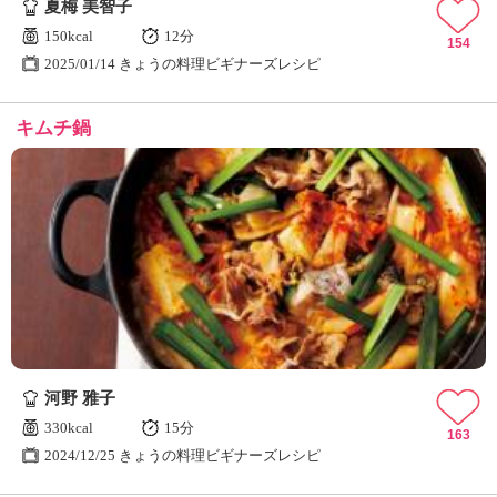
夏梅 美智子
150kcal
12分
154
2025/01/14 きょうの料理ビギナーズレシピ
キムチ鍋
河野 雅子
330kcal
15分
163
2024/12/25 きょうの料理ビギナーズレシピ