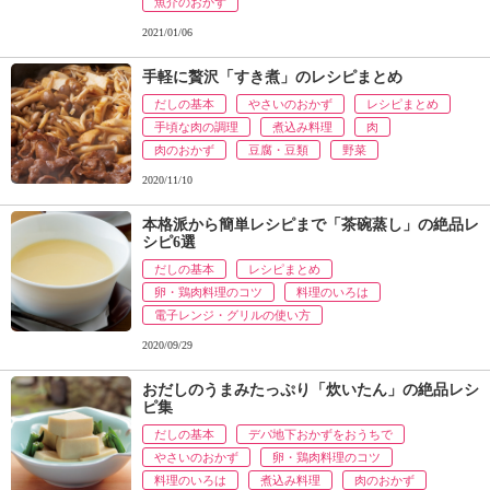
魚介のおかず
2021/01/06
手軽に贅沢「すき煮」のレシピまとめ
だしの基本
やさいのおかず
レシピまとめ
手頃な肉の調理
煮込み料理
肉
肉のおかず
豆腐・豆類
野菜
2020/11/10
本格派から簡単レシピまで「茶碗蒸し」の絶品レ
シピ6選
だしの基本
レシピまとめ
卵・鶏肉料理のコツ
料理のいろは
電子レンジ・グリルの使い方
2020/09/29
おだしのうまみたっぷり「炊いたん」の絶品レシ
ピ集
だしの基本
デパ地下おかずをおうちで
やさいのおかず
卵・鶏肉料理のコツ
料理のいろは
煮込み料理
肉のおかず