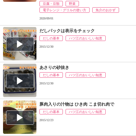
豆腐・豆類
野菜
電子レンジ・グリルの使い方
魚介のおかず
2020/09/01
だしパックは表示をチェック
だしの基本
ハツ江のおいしい知恵
2015/12/30
あさりの砂抜き
だしの基本
ハツ江のおいしい知恵
2015/12/30
豚肉入りの汁物は ひき肉 こま切れ肉で
だしの基本
ハツ江のおいしい知恵
2015/12/23