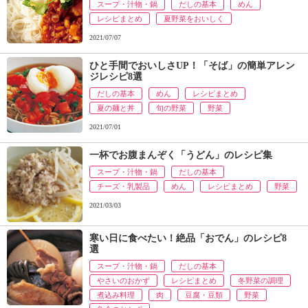
スープ・汁物・鍋
だしの基本
めん
レシピまとめ
夏野菜をおいしく
2021/07/07
ひと手間でおいしさUP！「そば」の簡単アレン
ジレシピ8選
だしの基本
めん
レシピまとめ
夏の麺と丼
旬の野菜
野菜
2021/07/01
一杯でお腹まんぞく「うどん」のレシピ集
スープ・汁物・鍋
だしの基本
チーズ・乳製品
めん
レシピまとめ
野菜
2021/03/03
寒い日に食べたい！絶品「おでん」のレシピ8
選
スープ・汁物・鍋
だしの基本
やさいのおかず
レシピまとめ
冬野菜の調理
煮込み料理
肉
豆腐・豆類
野菜