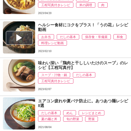
ュ
工程写真付きレシピ
米の調理
肉
ケ
ー
2023/04/20
シ
ヘルシー食材にコクをプラス！「うの花」レシピ
ョ
動画
ナ
お弁当
だしの基本
保存食・常備菜
和食
ル
料理レシピ動画
「
み
2023/02/10
ん
な
味わい深い「鶏肉と干ししいたけのスープ」のレ
シピ【工程写真付】
の
き
スープ・汁物・鍋
だしの基本
ょ
工程写真付きレシピ
う
2023/02/07
の
料
エアコン疲れや夏バテ防止に。あつあつ麺レシピ
理
8選
」
だしの基本
めん
レシピまとめ
夏の麺と丼
旬の野菜
野菜
2021/08/04