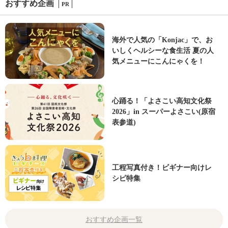
おすすめ企画
PR
海外で人気の「Konjac」で、お
いしくヘルシーな食生活 夏の人
気メニューにこんにゃくを！
心踊る！「よさこい高知文化祭
2026」in スーパーよさこい(原宿
表参道)
工程写真付き！ビギナー向けレ
シピ特集
おすすめ企画一覧