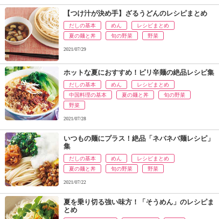
【つけ汁が決め手】ざるうどんのレシピまとめ
だしの基本
めん
レシピまとめ
夏の麺と丼
旬の野菜
野菜
2021/07/29
ホットな夏におすすめ！ピリ辛麺の絶品レシピ集
だしの基本
めん
レシピまとめ
中国料理の基本
夏の麺と丼
旬の野菜
野菜
2021/07/28
いつもの麺にプラス！絶品「ネバネバ麺レシピ」
集
だしの基本
めん
レシピまとめ
夏の麺と丼
旬の野菜
野菜
2021/07/22
夏を乗り切る強い味方！「そうめん」のレシピま
とめ