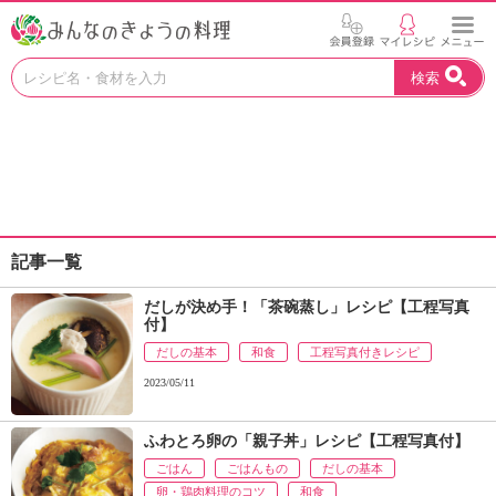
お
検索
い
し
い
レ
シ
ピ
を
見
記事一覧
つ
け
だしが決め手！「茶碗蒸し」レシピ【工程写真
よ
付】
う
だしの基本
和食
工程写真付きレシピ
。
N
2023/05/11
H
K
ふわとろ卵の「親子丼」レシピ【工程写真付】
エ
ごはん
ごはんもの
だしの基本
デ
卵・鶏肉料理のコツ
和食