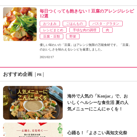
毎日つくっても飽きない！豆腐のアレンジレシピ
12選
おつまみ
ごはんもの
パスタ・グラタン
レシピまとめ
手頃な肉の調理
肉
豆腐・豆類
野菜
優しい味わいの「豆腐」はアレンジ無限の万能食材です。「豆腐」
のおいしさを味わえるレシピを厳選しました。
2021/02/17
おすすめ企画
PR
海外で人気の「Konjac」で、お
いしくヘルシーな食生活 夏の人
気メニューにこんにゃくを！
心踊る！「よさこい高知文化祭