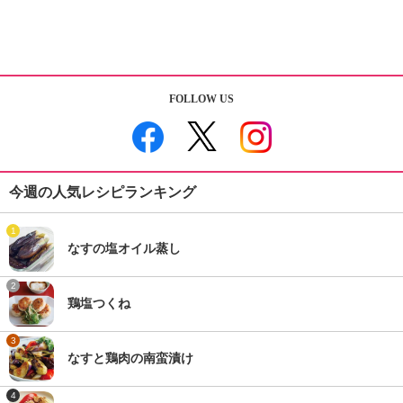
FOLLOW US
今週の人気レシピランキング
1
なすの塩オイル蒸し
2
鶏塩つくね
3
なすと鶏肉の南蛮漬け
4