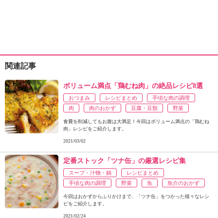
関連記事
ボリューム満点「鶏むね肉」の絶品レシピ8選
おつまみ
レシピまとめ
手頃な肉の調理
肉
肉のおかず
豆腐・豆類
野菜
食費を削減してもお腹は大満足！今回はボリューム満点の「鶏むね
肉」レシピをご紹介します。
2021/03/02
定番ストック「ツナ缶」の厳選レシピ集
スープ・汁物・鍋
レシピまとめ
手頃な肉の調理
野菜
魚
魚介のおかず
今回はおかずからふりかけまで、「ツナ缶」をつかった様々なレシ
ピをご紹介します。
2021/02/24