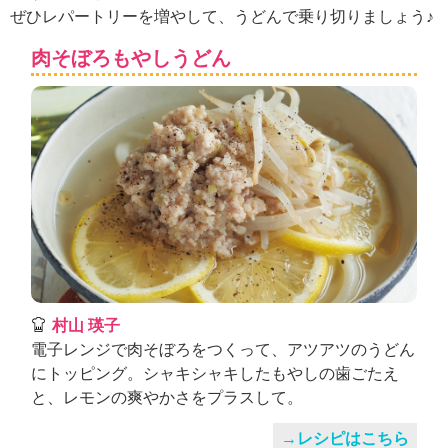
ュ
ぜひレパートリーを増やして、うどんで乗り切りましょう♪
ケ
ー
肉そぼろもやしうどん
シ
ョ
ナ
ル
「
み
ん
な
の
き
ょ
う
の
村山 瑛子
料
電子レンジで肉そぼろをつくって、アツアツのうどん
理
にトッピング。シャキシャキしたもやしの歯ごたえ
」
と、レモンの爽やかさをプラスして。
→レシピはこちら