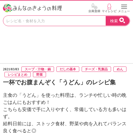
お
検索
い
し
い
レ
シ
ピ
を
見
2021/03/03
スープ・汁物・鍋
だしの基本
チーズ・乳製品
めん
つ
レシピまとめ
野菜
け
一杯でお腹まんぞく「うどん」のレシピ集
よ
う
主食の「うどん」を使った料理は、ランチや忙しい時の晩
。
ごはんにもおすすめ！
N
H
こちらも安価で手に入りやすく、常備している方も多いは
K
ず。
エ
給料日前には、ストック食材、野菜や肉を入れてバランス
デ
良く食べると◎