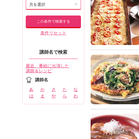
▼
この条件で検索する
条件リセット
講師名で検索
最近、番組に出演した
講師＆レシピ
講師名
あ
か
さ
た
な
は
ま
や
ら
わ