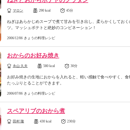
ねぎとおからポテトのグラタン
マロン
290 kcal
45分
ねぎはあらかじめスープで煮て甘みを引き出し、柔らかくしておく
ツ。マッシュポテトと絶妙のコンビネーション！
2006/12/06
きょうの料理レシピ
おからのお好み焼き
永山 久夫
580 kcal
30分
お好み焼きの生地におからを入れると、軽い感触で食べやすく、食
たっぷりとることができます。
2006/07/06
きょうの料理レシピ
スペアリブのおから煮
田村 隆
430 kcal
230分