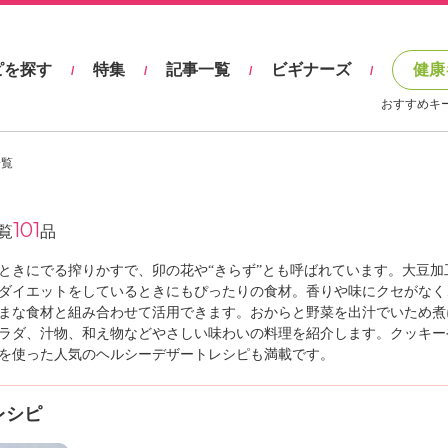
ピを探す
特集
記事一覧
ビギナーズ
健康
/
/
/
/
おすすめキ
一覧
101
覧
品
ときにでる搾りかすで、卯の花や“きらず”とも呼ばれています。大豆加
ダイエットをしているときにもぴったりの食材。香りや味にクセがなく
まな食材と組み合わせて活用できます。おからと野菜を出汁でいため煮
ラダ、汁物、和え物などやさしい味わいの料理を紹介します。クッキー
を使った人気のヘルシーデザートレシピも満載です。
レシピ