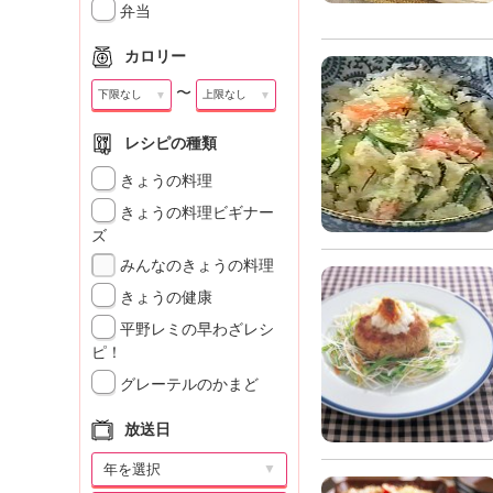
弁当
カロリー
〜
▼
▼
レシピの種類
きょうの料理
きょうの料理ビギナー
ズ
みんなのきょうの料理
きょうの健康
平野レミの早わざレシ
ピ！
グレーテルのかまど
放送日
▼