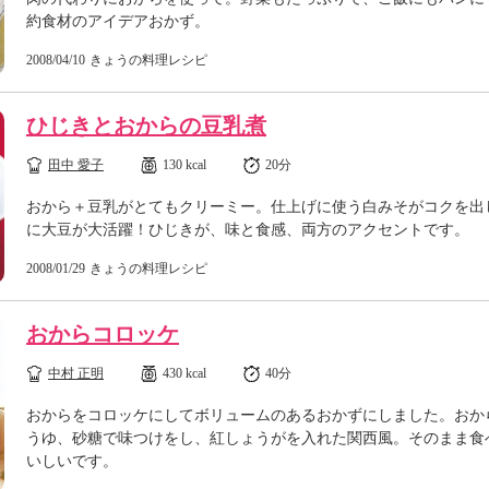
約食材のアイデアおかず。
2008/04/10
きょうの料理レシピ
ひじきとおからの豆乳煮
田中 愛子
130 kcal
20分
おから＋豆乳がとてもクリーミー。仕上げに使う白みそがコクを出
に大豆が大活躍！ひじきが、味と食感、両方のアクセントです。
2008/01/29
きょうの料理レシピ
おからコロッケ
中村 正明
430 kcal
40分
おからをコロッケにしてボリュームのあるおかずにしました。おか
うゆ、砂糖で味つけをし、紅しょうがを入れた関西風。そのまま食
いしいです。