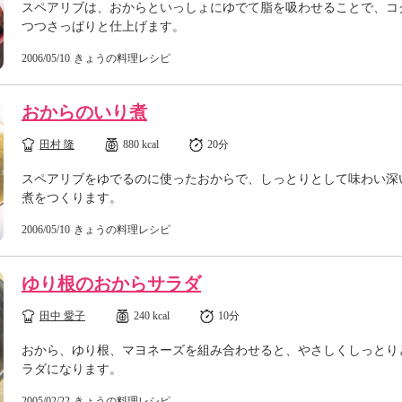
スペアリブは、おからといっしょにゆでて脂を吸わせることで、コ
つつさっぱりと仕上げます。
2006/05/10
きょうの料理レシピ
おからのいり煮
田村 隆
880 kcal
20分
スペアリブをゆでるのに使ったおからで、しっとりとして味わい深
煮をつくります。
2006/05/10
きょうの料理レシピ
ゆり根のおからサラダ
田中 愛子
240 kcal
10分
おから、ゆり根、マヨネーズを組み合わせると、やさしくしっとり
ラダになります。
2005/02/22
きょうの料理レシピ