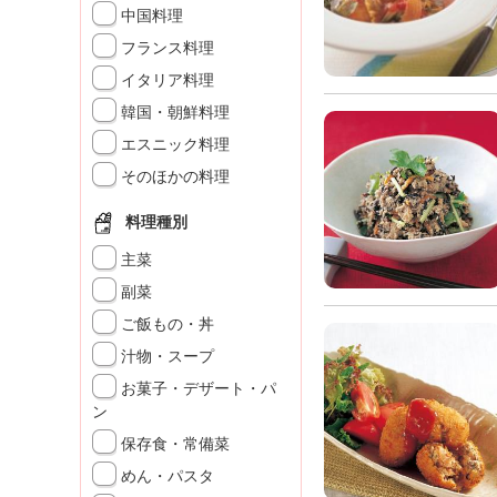
」
中国料理
フランス料理
イタリア料理
韓国・朝鮮料理
エスニック料理
そのほかの料理
料理種別
主菜
副菜
ご飯もの・丼
汁物・スープ
お菓子・デザート・パ
ン
保存食・常備菜
めん・パスタ