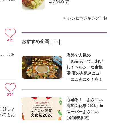
よだれなす
レシピランキング一覧
▶
421
おすすめ企画
PR
し、まさ
海外で人気の
「Konjac」で、おい
しくヘルシーな食生
活 夏の人気メニュ
ーにこんにゃくを！
274
心踊る！「よさこい
高知文化祭 2026」in
らはしょ
スーパーよさこい
べてもお
(原宿表参道)