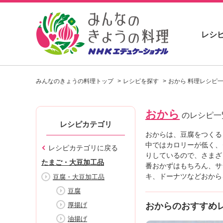
レシ
お
い
みんなのきょうの料理トップ
レシピを探す
おから 料理レシピ
し
い
レ
おから
シ
のレシピ一
ピ
レシピカテゴリ
を
おからは、豆腐をつくる
見
中ではカロリーが低く、
レシピカテゴリに戻る
つ
りしているので、さまざ
たまご・大豆加工品
け
番おかずはもちろん、サ
よ
キ、ドーナツなどおから
豆腐・大豆加工品
う
豆腐
。
厚揚げ
おからのおすすめ
N
H
油揚げ