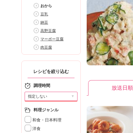
K
おから
エ
豆乳
デ
ュ
納豆
ケ
高野豆腐
ー
マーボー豆腐
シ
ョ
肉豆腐
ナ
ル
「
レシピを絞り込む
み
ん
な
調理時間
放送日順
の
▼
き
ょ
う
料理ジャンル
の
和食・日本料理
料
理
洋食