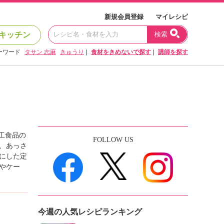
新規会員登録
マイレシピ
キッチン
検索
ーワード
タサン 志麻
きゅうり
|
食材をきめないで探す
|
講師を探す
工食品の
FOLLOW US
、あっさ
にした定
やケー
今週の人気レシピランキング