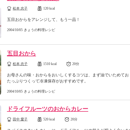
松本 忠子
120 kcal
五目おからをアレンジして、もう一品！
2004/10/05
きょうの料理レシピ
五目おから
松本 忠子
1510 kcal
20分
お母さんの味・おからをおいしくするコツは、まず油でいためてお
たっぷりつくって冷凍保存がおすすめです。
2004/10/05
きょうの料理レシピ
ドライフルーツのおからカレー
田中 愛子
520 kcal
20分