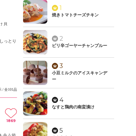
1
焼きトマトチーズチキン
け 貝
2
しっとり
ピリ辛ゴーヤーチャンプルー
3
小豆ミルクのアイスキャンデ
ー
 / 全101品
4
なすと鶏肉の南蛮漬け
1869
5
も合う節