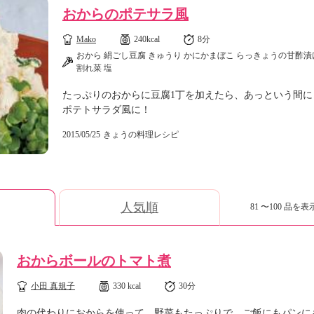
おからのポテサラ風
Mako
240kcal
8分
おから 絹ごし豆腐 きゅうり かにかまぼこ らっきょうの甘酢漬
割れ菜 塩
たっぷりのおからに豆腐1丁を加えたら、あっという間に
ポテトサラダ風に！
2015/05/25
きょうの料理レシピ
人気順
81 〜100 品を表示
おからボールのトマト煮
小田 真規子
330 kcal
30分
肉の代わりにおからを使って。野菜もたっぷりで、ご飯にもパンに