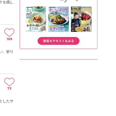
クを残し
169
放送＆テキストをみる
い、炒り
73
としたサ