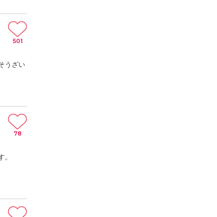
501
そうざい
78
す。