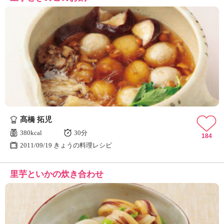
髙橋 拓児
380kcal
30分
184
2011/09/19 きょうの料理レシピ
里芋といかの炊き合わせ