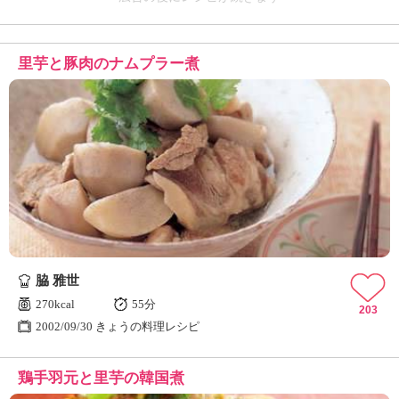
里芋と豚肉のナムプラー煮
脇 雅世
270kcal
55分
203
2002/09/30 きょうの料理レシピ
鶏手羽元と里芋の韓国煮