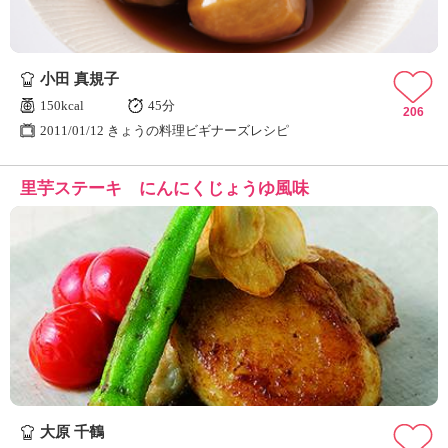
小田 真規子
150kcal
45分
206
2011/01/12 きょうの料理ビギナーズレシピ
里芋ステーキ にんにくじょうゆ風味
大原 千鶴