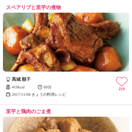
スペアリブと里芋の煮物
髙城 順子
410kcal
60分
210
2017/11/08 きょうの料理レシピ
里芋と鶏肉のごま煮