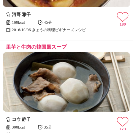
河野 雅子
160kcal
45分
180
2016/10/06 きょうの料理ビギナーズレシピ
里芋と牛肉の韓国風スープ
コウ 静子
300kcal
35分
173