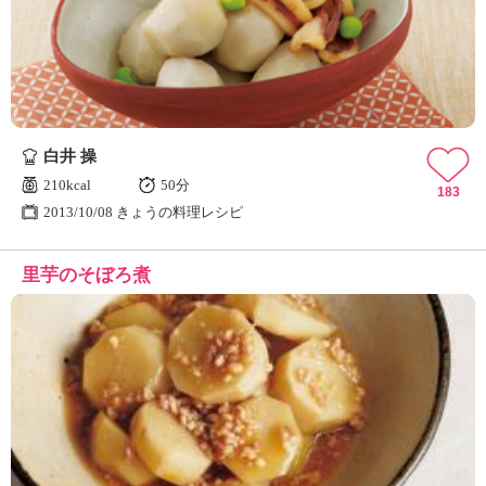
白井 操
210kcal
50分
183
2013/10/08 きょうの料理レシピ
里芋のそぼろ煮