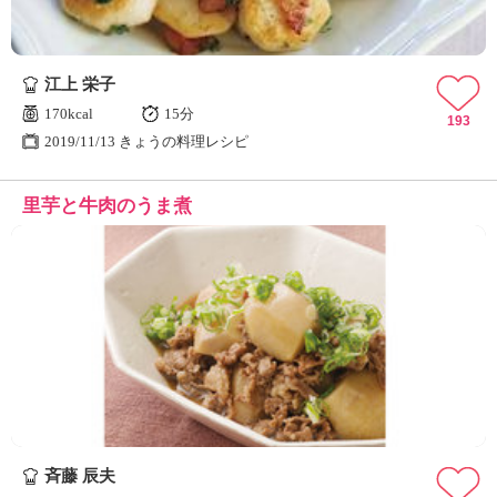
江上 栄子
170kcal
15分
193
2019/11/13 きょうの料理レシピ
里芋と牛肉のうま煮
斉藤 辰夫