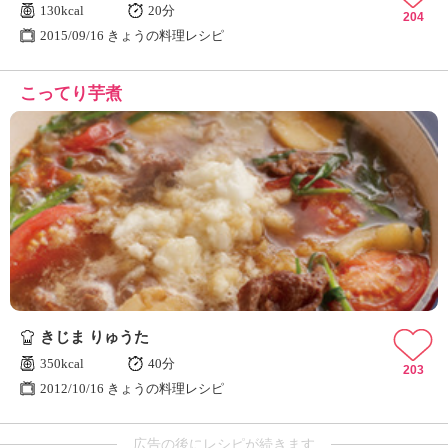
130kcal
20分
204
2015/09/16 きょうの料理レシピ
こってり芋煮
きじま りゅうた
350kcal
40分
203
2012/10/16 きょうの料理レシピ
広告の後にレシピが続きます