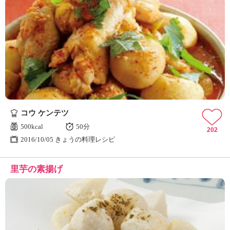
コウ ケンテツ
500kcal
50分
202
2016/10/05 きょうの料理レシピ
里芋の素揚げ