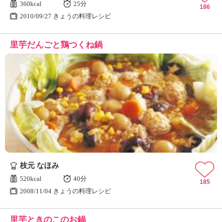
360kcal
25分
186
2010/09/27 きょうの料理レシピ
里芋だんごと鶏つくね鍋
枝元 なほみ
520kcal
40分
185
2008/11/04 きょうの料理レシピ
里芋ときのこのお鍋