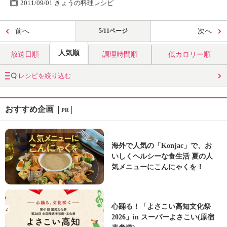
2011/09/01 きょうの料理レシピ
前へ
5/11ページ
次へ
人気順
放送日順
調理時間順
低カロリー順
レシピを絞り込む
おすすめ企画
PR
海外で人気の「Konjac」で、お
いしくヘルシーな食生活 夏の人
気メニューにこんにゃくを！
心踊る！「よさこい高知文化祭
2026」in スーパーよさこい(原宿