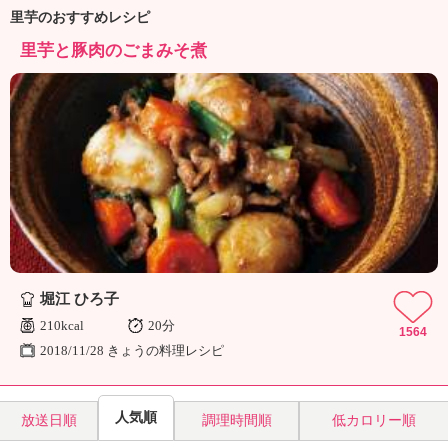
ュ
里芋のおすすめレシピ
ケ
ー
里芋と豚肉のごまみそ煮
シ
ョ
ナ
ル
「
み
ん
な
の
き
ょ
う
堀江 ひろ子
の
210kcal
20分
1564
料
2018/11/28 きょうの料理レシピ
理
」
人気順
放送日順
調理時間順
低カロリー順