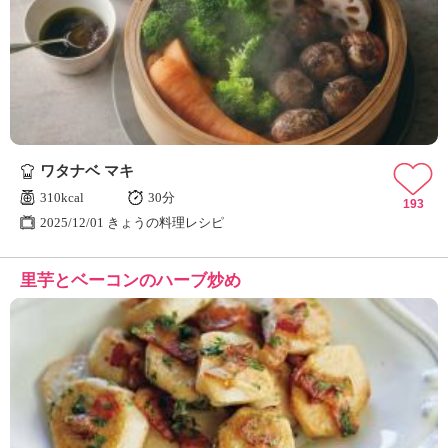
ワタナベ マキ
310kcal
30分
193
2025/12/01 きょうの料理レシピ
里芋とベーコンのハーブ炒め