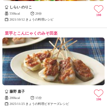
しらい のりこ
550kcal
20分
198
2021/10/12 きょうの料理レシピ
里芋とこんにゃくのみそ田楽
藤野 嘉子
200kcal
15分
196
2025/11/25 きょうの料理ビギナーズレシピ