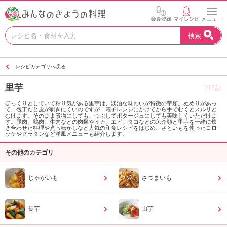
お
検索
い
し
い
レシピカテゴリへ戻る
レ
シ
里芋
217品
ピ
を
ほっくりとしていて粘り気がある里芋は、淡泊な味わいが特徴の芋類。ぬめりがあっ
て、包丁だと皮が剥きにくいのですが、電子レンジにかけてから手でむくとスルリと
見
むけます。そのまま煮物にしても、つぶしてポタージュにしても美味しくいただけま
つ
す。豚肉、鶏肉、牛肉などの肉類やイカ、エビ、タコなどの魚介類と里芋を一緒に炊
き合わせた料理や煮っ転がしなど人気の和食レシピをはじめ、さといもを使ったコロ
け
ッケやグラタンなど洋風メニューも紹介します。
よ
その他のカテゴリ
う
。
N
じゃがいも
さつまいも
H
K
エ
長芋
山芋
デ