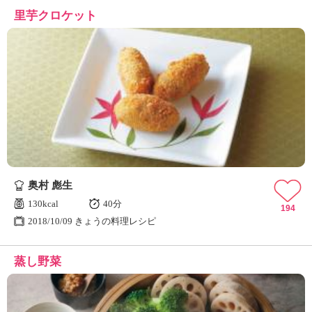
里芋クロケット
奥村 彪生
130kcal
40分
194
2018/10/09 きょうの料理レシピ
蒸し野菜