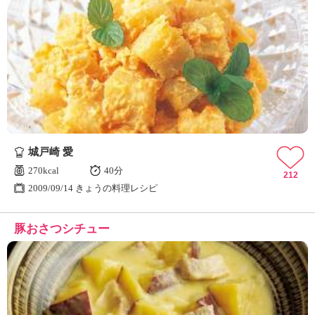
城戸崎 愛
270kcal
40分
212
2009/09/14 きょうの料理レシピ
豚おさつシチュー