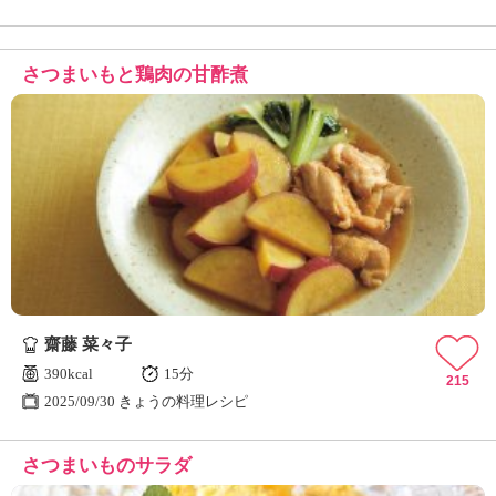
さつまいもと鶏肉の甘酢煮
齋藤 菜々子
390kcal
15分
215
2025/09/30 きょうの料理レシピ
さつまいものサラダ