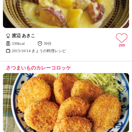
渡辺 あきこ
330kcal
30分
209
2015/10/14 きょうの料理レシピ
さつまいものカレーコロッケ