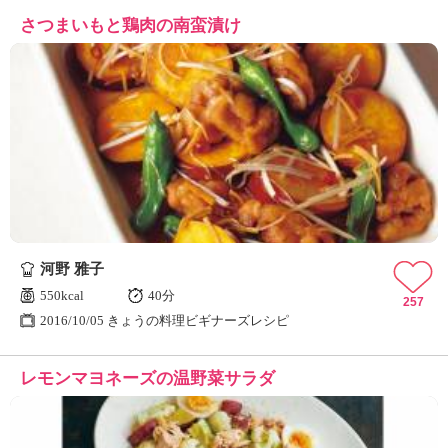
さつまいもと鶏肉の南蛮漬け
河野 雅子
550kcal
40分
257
2016/10/05 きょうの料理ビギナーズレシピ
レモンマヨネーズの温野菜サラダ