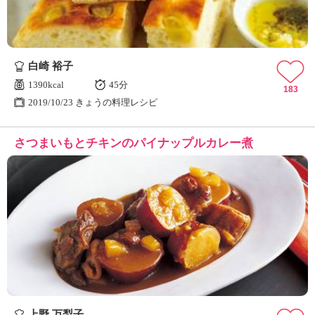
白崎 裕子
1390kcal
45分
183
2019/10/23 きょうの料理レシピ
さつまいもとチキンのパイナップルカレー煮
上野 万梨子