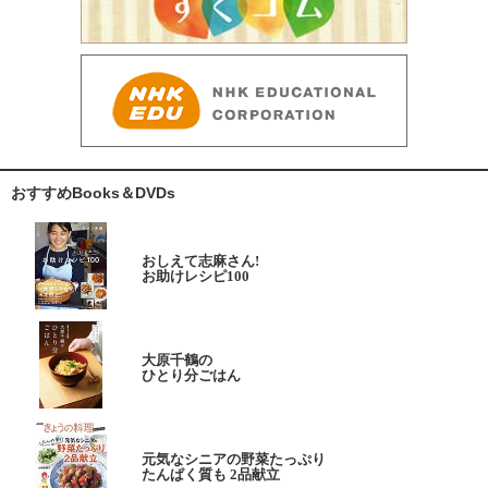
おすすめBooks＆DVDs
おしえて志麻さん!
お助けレシピ100
大原千鶴の
ひとり分ごはん
元気なシニアの野菜たっぷり
たんぱく質も 2品献立