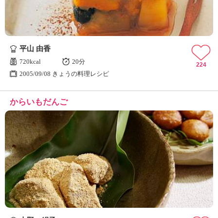
平山 由香
720kcal
20分
224
2005/09/08 きょうの料理レシピ
からいもだんご