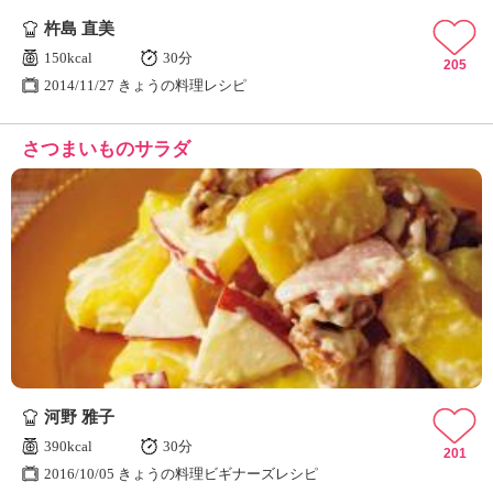
杵島 直美
150kcal
30分
205
2014/11/27 きょうの料理レシピ
さつまいものサラダ
河野 雅子
390kcal
30分
201
2016/10/05 きょうの料理ビギナーズレシピ