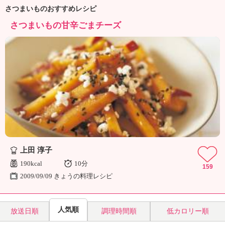
ュ
さつまいものおすすめレシピ
ケ
ー
さつまいもの甘辛ごまチーズ
シ
ョ
ナ
ル
「
み
ん
な
の
き
ょ
う
上田 淳子
の
190kcal
10分
159
料
2009/09/09 きょうの料理レシピ
理
」
人気順
放送日順
調理時間順
低カロリー順