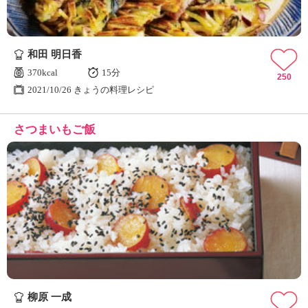
和田 明日香
370kcal
15分
250
2021/10/26 きょうの料理レシピ
さつまいもご飯
柳原 一成