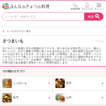
お
検索
い
し
い
レシピカテゴリへ戻る
レ
シ
さつまいも
194品
ピ
を
ホクホクした食感と甘さが特徴のサツマイモ。皮つきのまま焼き芋にしたり、蒸かし
芋にしたり、おやつ感覚で手軽に食べられるのはもちろん、他の食材と合わせてボリ
見
ュームおかずにもできます。さつまいもを使った料理は、きんとん、大学芋、パンケ
つ
ーキなどスイーツ風メニューが人気ですが、さつまいもの甘さに塩味や辛みをプラス
したコロッケやスープ、かき揚げ、煮物などのおかずレシピもおすすめ。さつまいも
け
の持ち味である食感と甘味をいかした料理を紹介します。
よ
その他のカテゴリ
う
。
N
じゃがいも
里芋
H
K
エ
長芋
山芋
デ