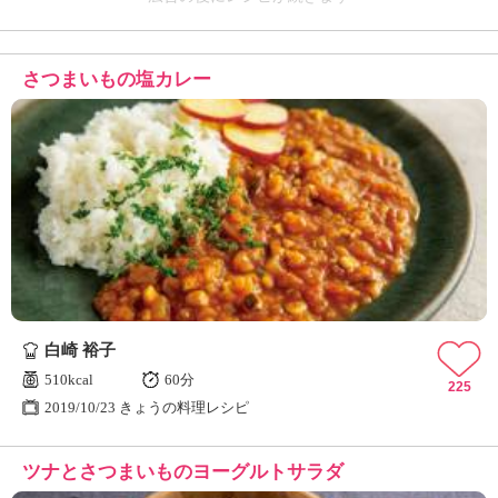
さつまいもの塩カレー
白崎 裕子
510kcal
60分
225
2019/10/23 きょうの料理レシピ
ツナとさつまいものヨーグルトサラダ