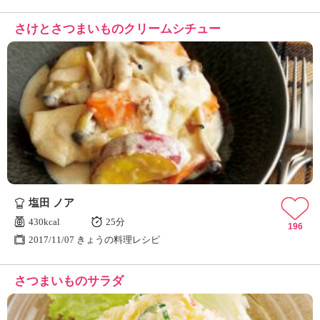
さけとさつまいものクリームシチュー
塩田 ノア
430kcal
25分
196
2017/11/07 きょうの料理レシピ
さつまいものサラダ