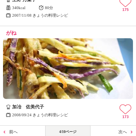
340kcal
80分
175
2007/11/08 きょうの料理レシピ
がね
加冶 佐美代子
2008/09/24 きょうの料理レシピ
173
前へ
4/10ページ
次へ