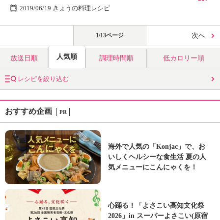
2019/06/19 きょうの料理レシピ
1/13ページ
次へ
人気順
放送日順
調理時間順
低カロリー順
レシピを絞り込む
おすすめ企画
PR
海外で人気の「Konjac」で、お
いしくヘルシーな食生活 夏の人
気メニューにこんにゃくを！
心踊る！「よさこい高知文化祭
2026」in スーパーよさこい(原宿