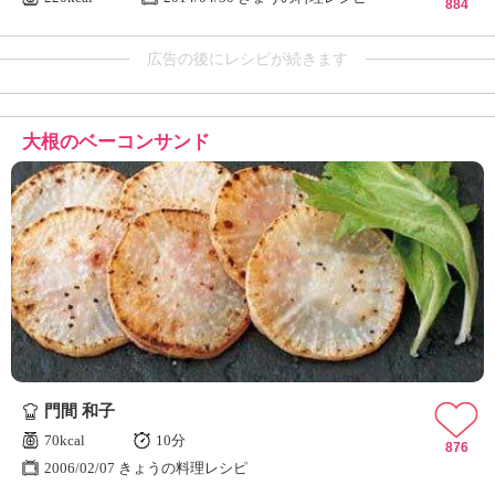
884
広告の後にレシピが続きます
大根のベーコンサンド
門間 和子
70kcal
10分
876
2006/02/07 きょうの料理レシピ