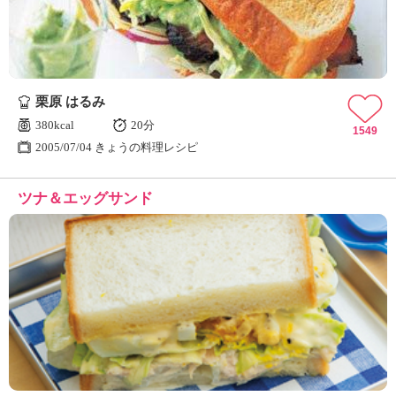
栗原 はるみ
380kcal
20分
1549
2005/07/04 きょうの料理レシピ
ツナ＆エッグサンド