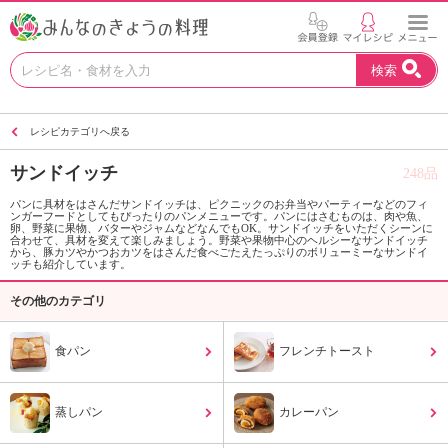
お
検索
い
し
い
レシピカテゴリへ戻る
レ
シ
サンドイッチ
248品
ピ
を
パンに具材をはさんだサンドイッチは、ピクニックのお弁当やパーティーなどのフィ
ンガーフードとしてもぴったりのパンメニューです。パンにはさむものは、肉や魚、
見
卵、野菜に果物、バターやジャムなどなんでもOK。サンドイッチをいただくシーンに
つ
合わせて、具材を変えて楽しみましょう。野菜や果物中心のヘルシーなサンドイッチ
から、豚カツやかつおカツをはさんだ食べごたえたっぷりのボリューミーなサンドイ
け
ッチも紹介しています。
よ
その他のカテゴリ
う
。
N
食パン
フレンチトースト
H
K
エ
蒸しパン
カレーパン
デ