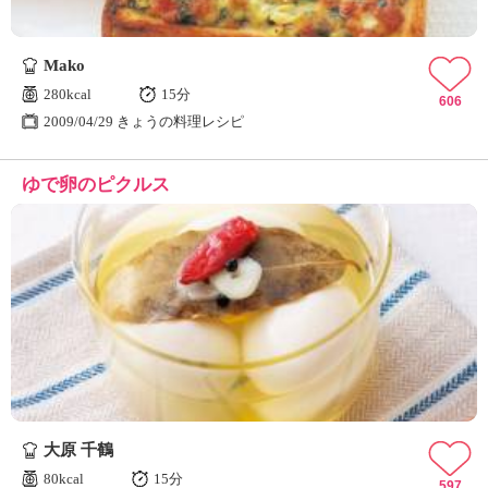
Mako
280kcal
15分
606
2009/04/29 きょうの料理レシピ
ゆで卵のピクルス
大原 千鶴
80kcal
15分
597