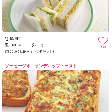
脇 雅世
410kcal
20分
614
2010/03/29 きょうの料理レシピ
ソーセージオニオンディップトースト