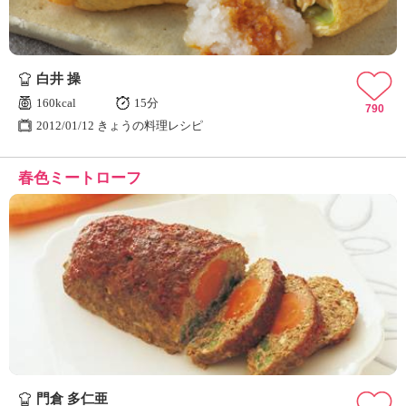
白井 操
160kcal
15分
790
2012/01/12 きょうの料理レシピ
春色ミートローフ
門倉 多仁亜