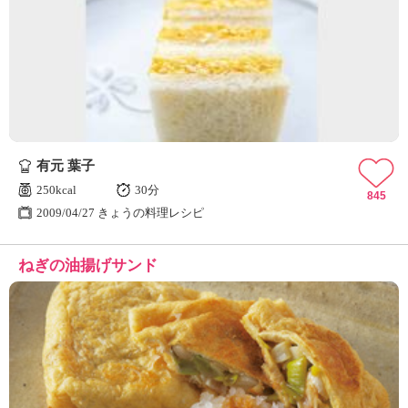
有元 葉子
250kcal
30分
845
2009/04/27 きょうの料理レシピ
ねぎの油揚げサンド