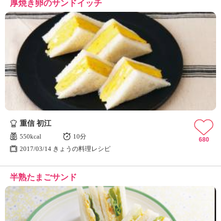
厚焼き卵のサンドイッチ
重信 初江
550kcal
10分
680
2017/03/14 きょうの料理レシピ
半熟たまごサンド