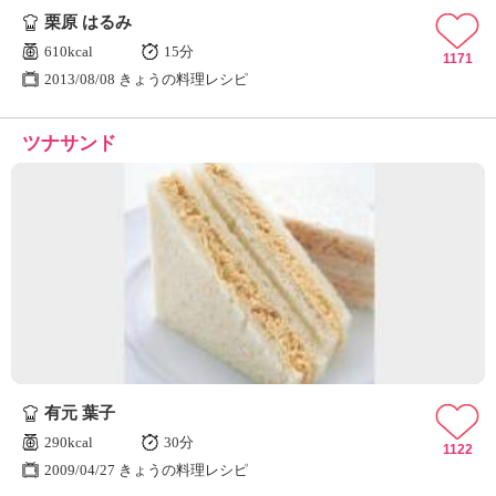
栗原 はるみ
610kcal
15分
1171
2013/08/08 きょうの料理レシピ
ツナサンド
有元 葉子
290kcal
30分
1122
2009/04/27 きょうの料理レシピ