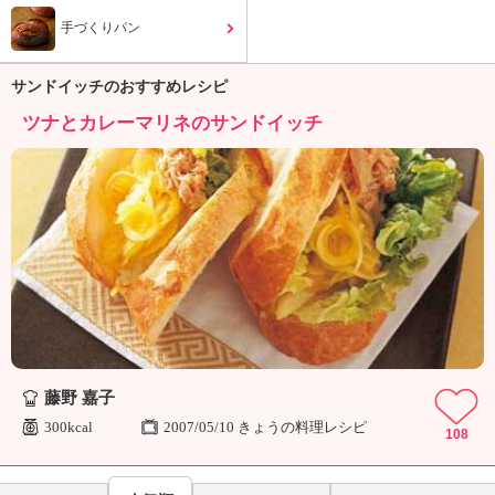
ュ
ケ
手づくりパン
ー
シ
サンドイッチのおすすめレシピ
ョ
ナ
ツナとカレーマリネのサンドイッチ
ル
「
み
ん
な
の
き
ょ
う
の
料
藤野 嘉子
理
」
300kcal
2007/05/10 きょうの料理レシピ
108