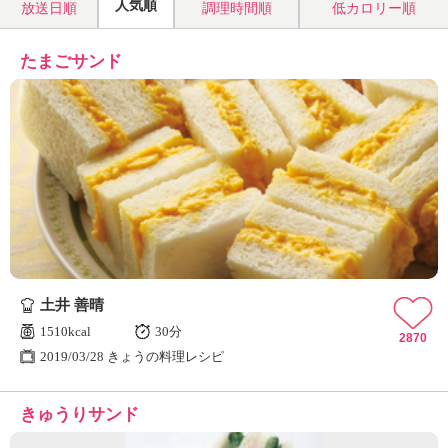
人気順
放送日順
調理時間順
低カロリー順
たまごサンド
土井 善晴
1510kcal
30分
2870
2019/03/28 きょうの料理レシピ
きゅうりサンド