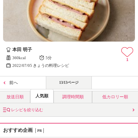
本田 明子
360kcal
5分
1
2022/07/05 きょうの料理レシピ
前へ
13/13ページ
人気順
放送日順
調理時間順
低カロリー順
レシピを絞り込む
おすすめ企画
PR