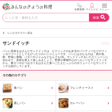
お
検索
い
し
い
レシピカテゴリへ戻る
レ
シ
サンドイッチ
248品
ピ
を
パンに具材をはさんだサンドイッチは、ピクニックのお弁当やパーティーなどのフィ
ンガーフードとしてもぴったりのパンメニューです。パンにはさむものは、肉や魚、
見
卵、野菜に果物、バターやジャムなどなんでもOK。サンドイッチをいただくシーンに
つ
合わせて、具材を変えて楽しみましょう。野菜や果物中心のヘルシーなサンドイッチ
から、豚カツやかつおカツをはさんだ食べごたえたっぷりのボリューミーなサンドイ
け
ッチも紹介しています。
よ
その他のカテゴリ
う
。
N
食パン
フレンチトースト
H
K
エ
蒸しパン
カレーパン
デ