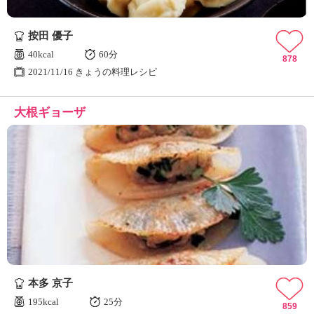
按田 優子
40kcal
60分
878
2021/11/16 きょうの料理レシピ
大根ギョーザ
本多 京子
195kcal
25分
859