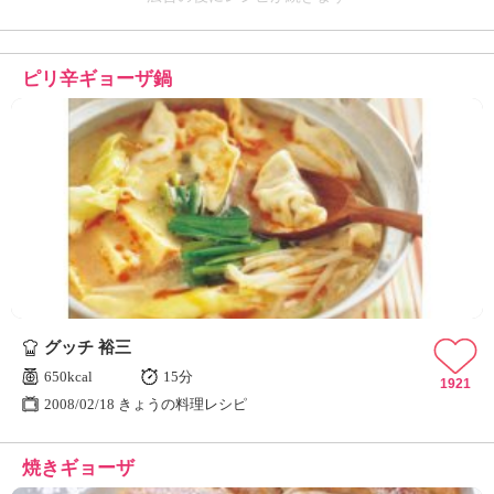
ピリ辛ギョーザ鍋
グッチ 裕三
650kcal
15分
1921
2008/02/18 きょうの料理レシピ
焼きギョーザ