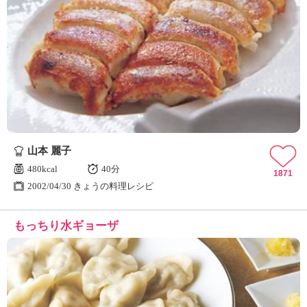
山本 麗子
480kcal
40分
1871
2002/04/30 きょうの料理レシピ
もっちり水ギョーザ