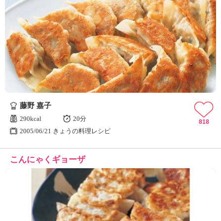
藤野 嘉子
290kcal
20分
818
2005/06/21 きょうの料理レシピ
こんにゃくギョーザ