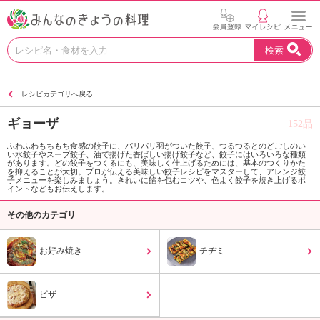
お
検索
い
し
い
レシピカテゴリへ戻る
レ
シ
ギョーザ
152品
ピ
を
ふわふわもちもち食感の餃子に、パリパリ羽がついた餃子、つるつるとのどごしのい
い水餃子やスープ餃子、油で揚げた香ばしい揚げ餃子など、餃子にはいろいろな種類
見
があります。どの餃子をつくるにも、美味しく仕上げるためには、基本のつくりかた
つ
を抑えることが大切。プロが伝える美味しい餃子レシピをマスターして、アレンジ餃
子メニューを楽しみましょう。きれいに餡を包むコツや、色よく餃子を焼き上げるポ
け
イントなどもお伝えします。
よ
その他のカテゴリ
う
。
N
お好み焼き
チヂミ
H
K
エ
ピザ
デ