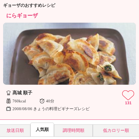
ュ
ギョーザのおすすめレシピ
ケ
ー
にらギョーザ
シ
ョ
ナ
ル
「
み
ん
な
の
き
ょ
う
髙城 順子
の
760kcal
40分
131
料
2008/08/06 きょうの料理ビギナーズレシピ
理
」
人気順
放送日順
調理時間順
低カロリー順