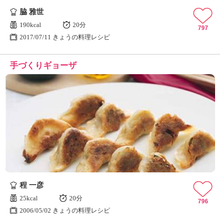
脇 雅世
190kcal
20分
797
2017/07/11 きょうの料理レシピ
手づくりギョーザ
程 一彦
25kcal
20分
796
2006/05/02 きょうの料理レシピ