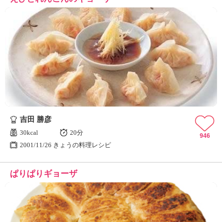
吉田 勝彦
30kcal
20分
946
2001/11/26 きょうの料理レシピ
ぱりぱりギョーザ