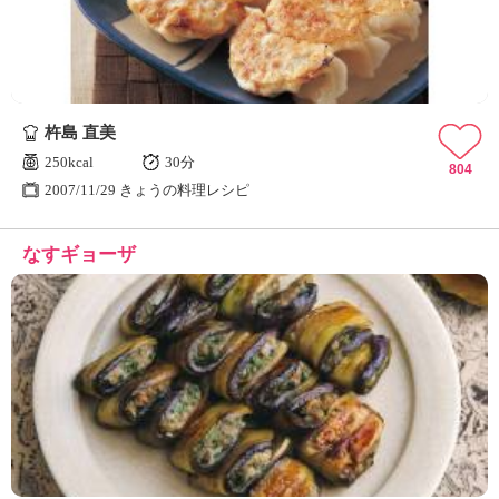
杵島 直美
250kcal
30分
804
2007/11/29 きょうの料理レシピ
なすギョーザ