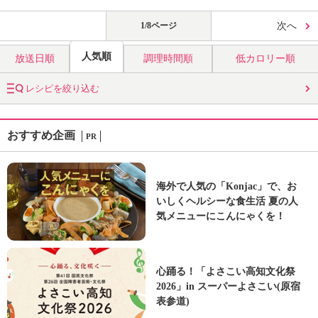
1/8ページ
次へ
人気順
放送日順
調理時間順
低カロリー順
レシピを絞り込む
おすすめ企画
PR
海外で人気の「Konjac」で、お
いしくヘルシーな食生活 夏の人
気メニューにこんにゃくを！
心踊る！「よさこい高知文化祭
2026」in スーパーよさこい(原宿
表参道)