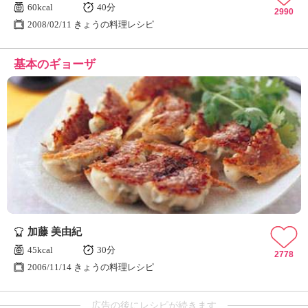
60kcal
40分
2990
2008/02/11 きょうの料理レシピ
基本のギョーザ
加藤 美由紀
45kcal
30分
2778
2006/11/14 きょうの料理レシピ
広告の後にレシピが続きます