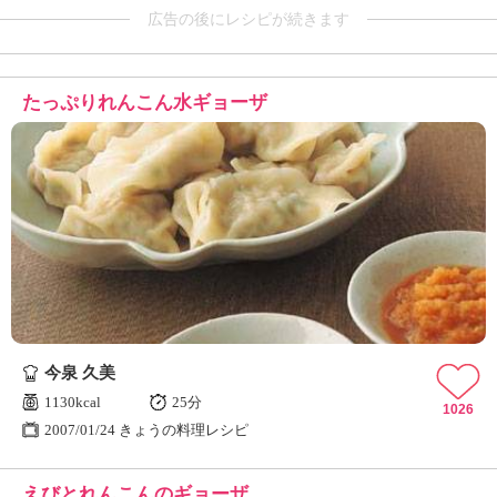
広告の後にレシピが続きます
たっぷりれんこん水ギョーザ
今泉 久美
1130kcal
25分
1026
2007/01/24 きょうの料理レシピ
えびとれんこんのギョーザ