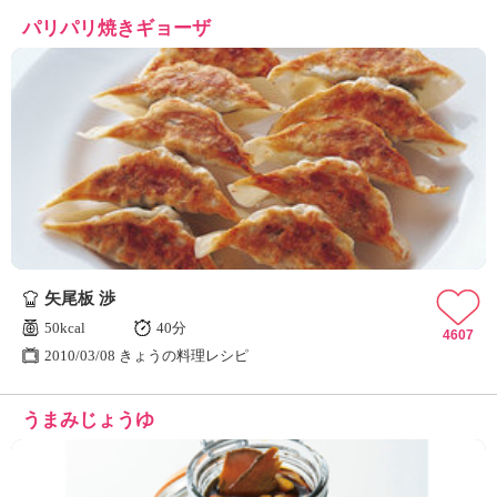
パリパリ焼きギョーザ
矢尾板 渉
50kcal
40分
4607
2010/03/08 きょうの料理レシピ
うまみじょうゆ