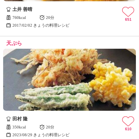
土井 善晴
760kcal
20分
651
2017/02/02 きょうの料理レシピ
天ぷら
田村 隆
350kcal
20分
610
2023/08/29 きょうの料理レシピ