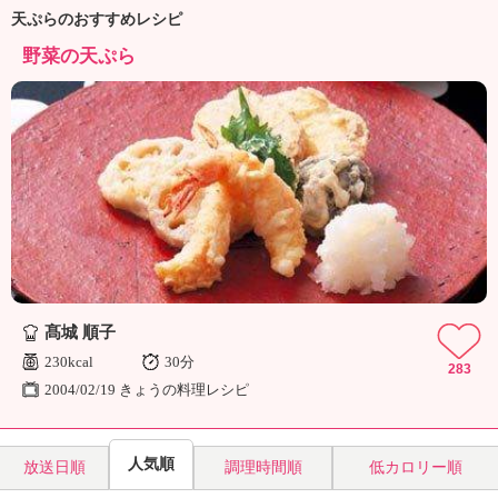
ュ
天ぷらのおすすめレシピ
ケ
ー
野菜の天ぷら
シ
ョ
ナ
ル
「
み
ん
な
の
き
ょ
う
髙城 順子
の
230kcal
30分
283
料
2004/02/19 きょうの料理レシピ
理
」
人気順
放送日順
調理時間順
低カロリー順