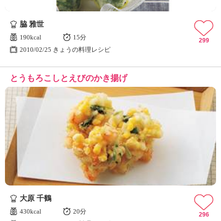
脇 雅世
190kcal
15分
299
2010/02/25 きょうの料理レシピ
とうもろこしとえびのかき揚げ
大原 千鶴
430kcal
20分
296