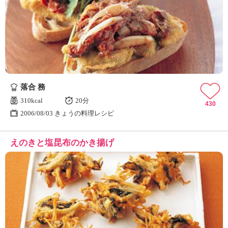
落合 務
310kcal
20分
430
2006/08/03 きょうの料理レシピ
えのきと塩昆布のかき揚げ