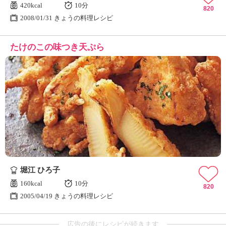
420kcal
10分
820
2008/01/31 きょうの料理レシピ
たけのこの味つき天ぷら
堀江 ひろ子
160kcal
10分
820
2005/04/19 きょうの料理レシピ
広告の後にレシピが続きます