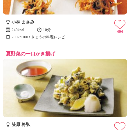
小林 まさみ
240kcal
10分
404
2007/10/03 きょうの料理レシピ
夏野菜の一口かき揚げ
笠原 将弘