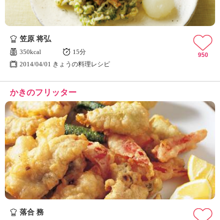
笠原 将弘
350kcal
15分
950
2014/04/01 きょうの料理レシピ
かきのフリッター
落合 務