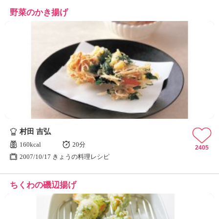
野菜のかき揚げ
村田 吉弘
160kcal
20分
2405
2007/10/17 きょうの料理レシピ
ちくわの磯辺揚げ