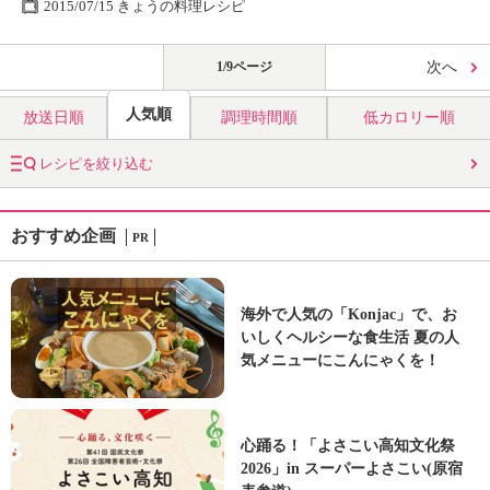
2015/07/15 きょうの料理レシピ
1/9ページ
次へ
人気順
放送日順
調理時間順
低カロリー順
レシピを絞り込む
おすすめ企画
PR
海外で人気の「Konjac」で、お
いしくヘルシーな食生活 夏の人
気メニューにこんにゃくを！
心踊る！「よさこい高知文化祭
2026」in スーパーよさこい(原宿