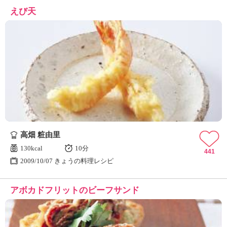
えび天
高畑 粧由里
130kcal
10分
441
2009/10/07 きょうの料理レシピ
アボカドフリットのビーフサンド