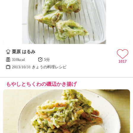
栗原 はるみ
310kcal
5分
1017
2013/10/31 きょうの料理レシピ
もやしとちくわの磯辺かき揚げ