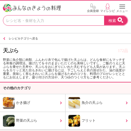
お
検索
い
し
い
レシピカテゴリへ戻る
レ
シ
天ぷら
172品
ピ
を
野菜に魚介類に肉類、ふんわり衣で包んで揚げた天ぷらは、どんな食材にもマッチす
る和食の調理法。揚げたてをそのままいただくのも美味しいですし、ご飯のうえに天
見
ぷらを乗せた天丼や、天ぷらをおにぎりにいれた天むすなども人気があります。天ぷ
つ
らをカリッと見た目もきれいに揚げるには、下ごしらえと衣の混ぜかた、油の温度が
重要。美味しく形もきれいに天ぷらを揚げるためのコツを、料理のプロがレシピとと
け
もにお伝えします。盛り付けの方法や、天つゆのつくり方もご参考ください。
よ
その他のカテゴリ
う
。
N
かき揚げ
魚介の天ぷら
H
K
エ
野菜の天ぷら
フリット
デ