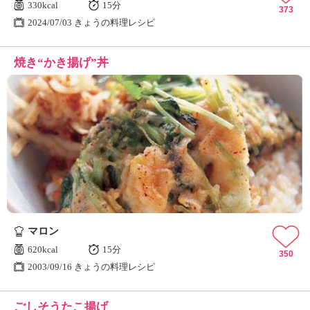
330kcal
15分
373
2024/07/03 きょうの料理レシピ
焼き“かき揚げ”丼
マロン
620kcal
15分
350
2003/09/16 きょうの料理レシピ
ごしそうたこ揚げ