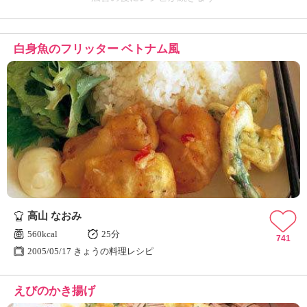
白身魚のフリッター ベトナム風
高山 なおみ
560kcal
25分
741
2005/05/17 きょうの料理レシピ
えびのかき揚げ