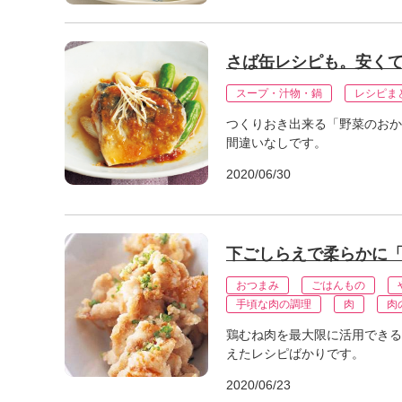
さば缶レシピも。安く
スープ・汁物・鍋
レシピま
つくりおき出来る「野菜のおか
間違いなしです。
2020/06/30
下ごしらえで柔らかに
おつまみ
ごはんもの
手頃な肉の調理
肉
肉
鶏むね肉を最大限に活用できる
えたレシピばかりです。
2020/06/23