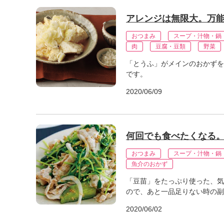
アレンジは無限大。万
おつまみ
スープ・汁物・鍋
肉
豆腐・豆類
野菜
「とうふ」がメインのおかずを
です。
2020/06/09
何回でも食べたくなる
おつまみ
スープ・汁物・鍋
魚介のおかず
「豆苗」をたっぷり使った、気
ので、あと一品足りない時の副
2020/06/02