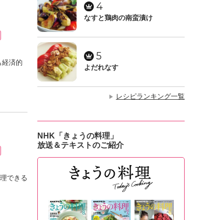
4
なすと鶏肉の南蛮漬け
5
も経済的
よだれなす
レシピランキング一覧
▶
NHK「きょうの料理」
放送＆テキストのご紹介
理できる