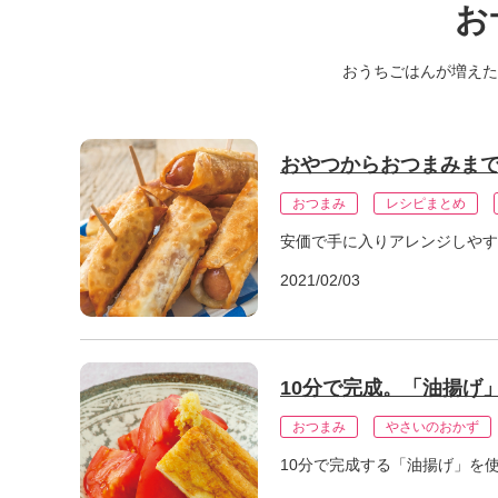
お
K
エ
デ
おうちごはんが増えた
ュ
ケ
ー
シ
おやつからおつまみまで
ョ
ナ
おつまみ
レシピまとめ
ル
安価で手に入りアレンジしやす
「
み
2021/02/03
ん
な
の
き
10分で完成。「油揚げ
ょ
う
おつまみ
やさいのおかず
の
料
10分で完成する「油揚げ」を
理