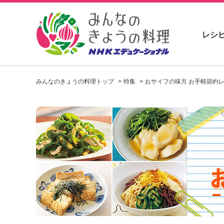
レシ
お
い
みんなのきょうの料理トップ
特集
おサイフの味方 お手軽節約
し
い
レ
シ
ピ
を
見
つ
け
よ
う
。
N
H