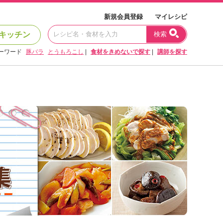
新規会員登録
マイレシピ
キッチン
検索
ーワード
豚バラ
とうもろこし
|
食材をきめないで探す
|
講師を探す