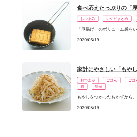
食べ応えたっぷりの「厚
おつまみ
レシピまとめ
「厚揚げ」のボリューム感をい
2020/05/19
家計にやさしい「もやし
おつまみ
ごはん
ごは
肉
野菜
もやしをつかったおかずから、
2020/05/19