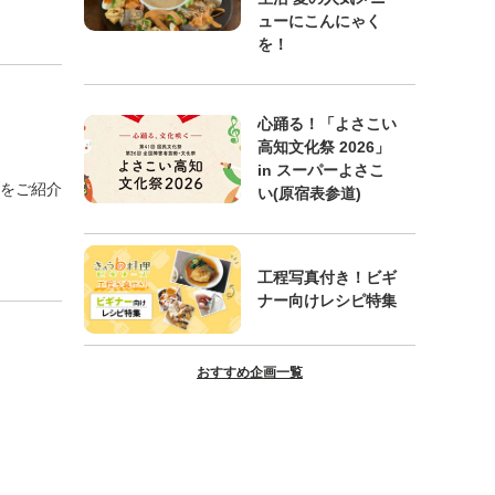
ューにこんにゃく
を！
心踊る！「よさこい
高知文化祭 2026」
in スーパーよさこ
をご紹介
い(原宿表参道)
工程写真付き！ビギ
ナー向けレシピ特集
おすすめ企画一覧