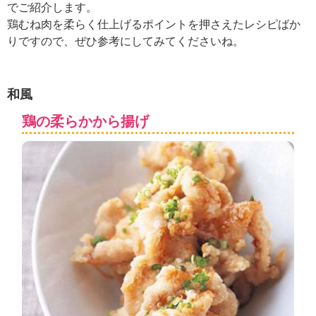
ュ
でご紹介します。
ケ
鶏むね肉を柔らく仕上げるポイントを押さえたレシピばか
ー
りですので、ぜひ参考にしてみてくださいね。
シ
ョ
ナ
ル
和風
「
鶏の柔らかから揚げ
み
ん
な
の
き
ょ
う
の
料
理
」