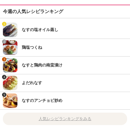
今週の人気レシピランキング
1
なすの塩オイル蒸し
2
鶏塩つくね
3
なすと鶏肉の南蛮漬け
4
よだれなす
5
なすのアンチョビ炒め
人気レシピランキングをみる