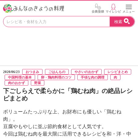
お
検索
い
し
い
レ
シ
ピ
を
見
2020/06/23
おつまみ
ごはんもの
やさいのおかず
レシピまとめ
つ
中国料理の基本
卵・鶏肉料理のコツ
手頃な肉の調理
肉
け
肉のおかず
野菜
よ
下ごしらえで柔らかに「鶏むね肉」の絶品レシ
う
ピまとめ
。
N
ボリュームたっぷりな上、お財布にも優しい「鶏むね
H
肉」。
K
エ
豆腐やもやしに並ぶ節約食材として人気です。
デ
今回は鶏むね肉を最大限に活用できるレシピを和・洋・中