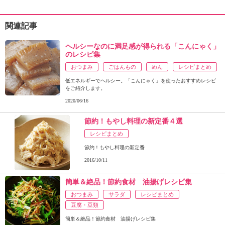
関連記事
ヘルシーなのに満足感が得られる「こんにゃく」
のレシピ集
おつまみ
ごはんもの
めん
レシピまとめ
低エネルギーでヘルシー。「こんにゃく」を使ったおすすめレシピ
をご紹介します。
2020/06/16
節約！もやし料理の新定番４選
レシピまとめ
節約！もやし料理の新定番
2016/10/11
簡単＆絶品！節約食材 油揚げレシピ集
おつまみ
サラダ
レシピまとめ
豆腐・豆類
簡単＆絶品！節約食材 油揚げレシピ集