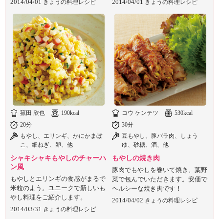
2014/04/01
2014/04/01
きょうの料理レシピ
きょうの料理レシピ
菰田 欣也
190kcal
コウ ケンテツ
530kcal
20分
30分
もやし、エリンギ、かにかまぼ
豆もやし、豚バラ肉、しょう
こ、細ねぎ、卵、他
ゆ、砂糖、酒、他
シャキシャキもやしのチャーハ
もやしの焼き肉
ン風
豚肉でもやしを巻いて焼き、葉野
もやしとエリンギの食感がまるで
菜で包んでいただきます。安価で
米粒のよう。ユニークで新しいも
ヘルシーな焼き肉です！
やし料理をご紹介します。
2014/04/02
きょうの料理レシピ
2014/03/31
きょうの料理レシピ