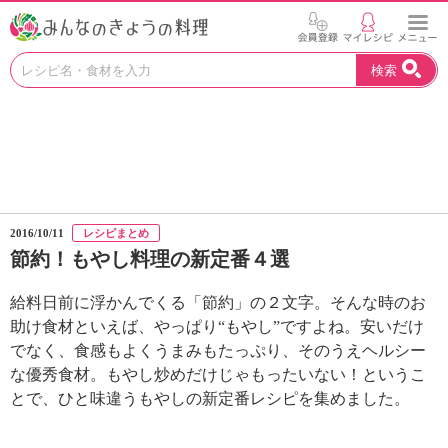
お
検索
い
し
い
レ
シ
ピ
を
見
2016/10/11
レシピまとめ
つ
節約！もやし料理の新定番４選
け
よ
給料日前に浮かんでくる「節約」の２文字。そんな時のお
う
。
助け食材といえば、やっぱり“もやし”ですよね。安いだけ
N
でなく、食感もよくうまみもたっぷり、そのうえヘルシー
H
な優秀食材。もやし炒めだけじゃもったいない！というこ
K
とで、ひと味違うもやしの新定番レシピを集めました。
エ
デ