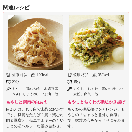
ュ
関連レシピ
ケ
ー
シ
ョ
ナ
ル
「
み
ん
な
の
き
笠原 将弘
100kcal
笠原 将弘
350kcal
ょ
20分
15分
う
もやし、鶏むね肉、木綿豆腐、
もやし、ちくわ、青のり粉、小
の
うす口しょうゆ、ごま油、他
麦粉、卵黄、他
料
もやしと鶏肉の白あえ
もやしとちくわの磯辺かき揚げ
理
白あえは、真っ白で上品なおかず
ちくわの磯辺揚げをアレンジ。も
」
です。良質なたんぱく質・鶏むね
やしの「ちょっと意外な食感」
肉＆豆腐と、低エネルギーのもや
で、家族の心をがっちりつかみま
しとの超ヘルシーな組み合わせ。
す。