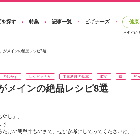
ピを探す
特集
記事一覧
ビギナーズ
健康
/
/
/
/
おすすめ
」がメインの絶品レシピ8選
いのおかず
レシピまとめ
中国料理の基本
時短
肉
野
がメインの絶品レシピ8選
もやし」。
ます。
るだけの簡単丼ものまで。ぜひ参考にしてみてくださいね。