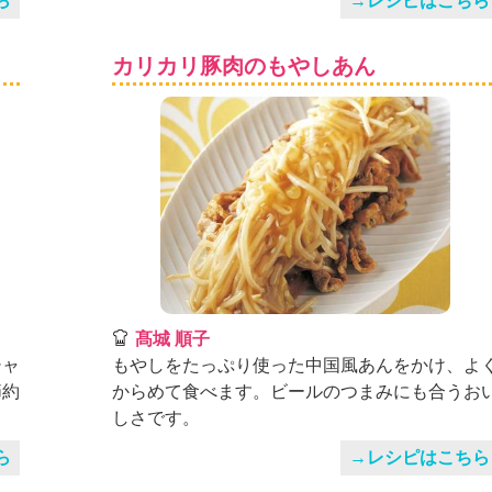
ら
→レシピはこちら
カリカリ豚肉のもやしあん
髙城 順子
シャ
もやしをたっぷり使った中国風あんをかけ、よ
節約
からめて食べます。ビールのつまみにも合うお
しさです。
ら
→レシピはこちら