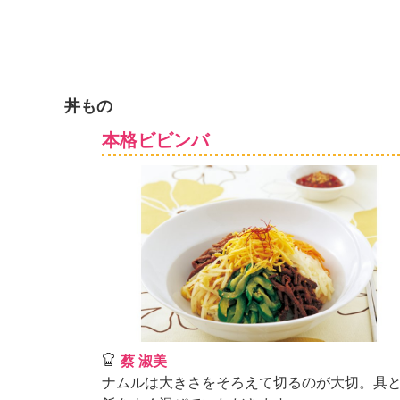
丼もの
本格ビビンバ
蔡 淑美
ナムルは大きさをそろえて切るのが大切。具