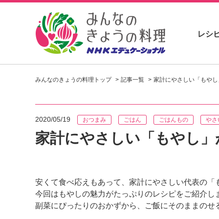
レシ
お
い
みんなのきょうの料理トップ
記事一覧
家計にやさしい「もやし
し
い
レ
シ
2020/05/19
おつまみ
ごはん
ごはんもの
やさ
ピ
を
家計にやさしい「もやし」
見
つ
け
よ
安くて食べ応えもあって、家計にやさしい代表の「
う
今回はもやしの魅力がたっぷりのレシピをご紹介し
。
N
副菜にぴったりのおかずから、ご飯にそのままのせ
H