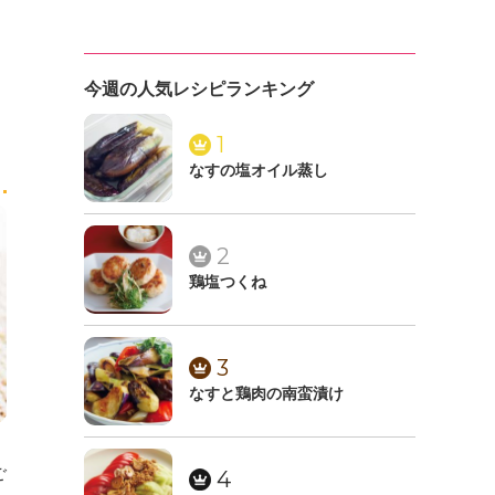
今週の人気レシピランキング
1
なすの塩オイル蒸し
2
鶏塩つくね
3
なすと鶏肉の南蛮漬け
ご
4