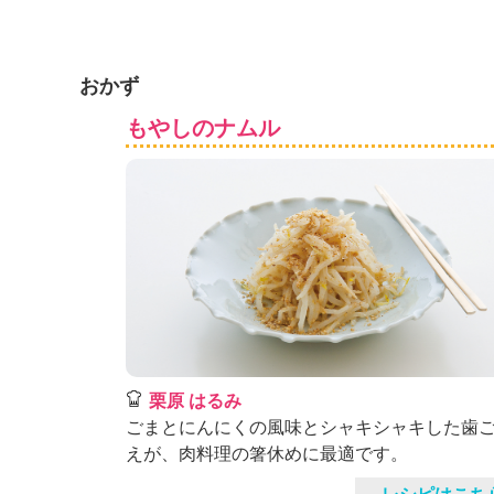
K
エ
デ
ュ
おかず
ケ
もやしのナムル
ー
シ
ョ
ナ
ル
「
み
ん
な
の
き
ょ
栗原 はるみ
う
ごまとにんにくの風味とシャキシャキした歯
の
料
えが、肉料理の箸休めに最適です。
理