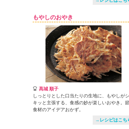
→レシピはこち
」
もやしのおやき
髙城 順子
しっとりとした口当たりの生地に、もやしが
キッと主張する、食感の妙が楽しいおやき。
食材のアイデアおかず。
→レシピはこち