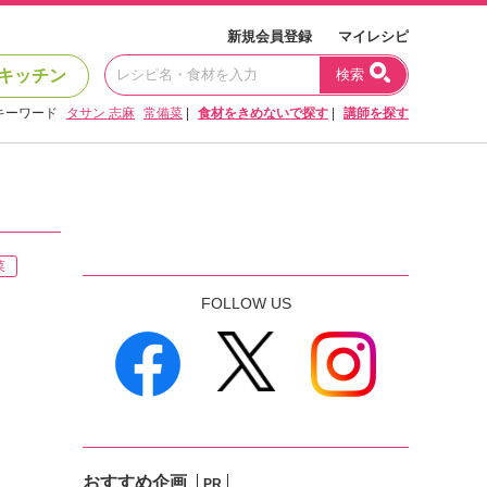
新規会員登録
マイレシピ
キッチン
検索
キーワード
タサン 志麻
常備菜
|
食材をきめないで探す
|
講師を探す
菜
FOLLOW US
おすすめ企画
PR