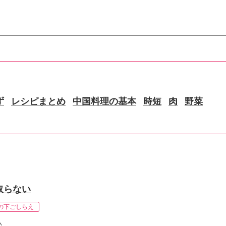
ず
レシピまとめ
中国料理の基本
時短
肉
野菜
取らない
の下ごしらえ
い