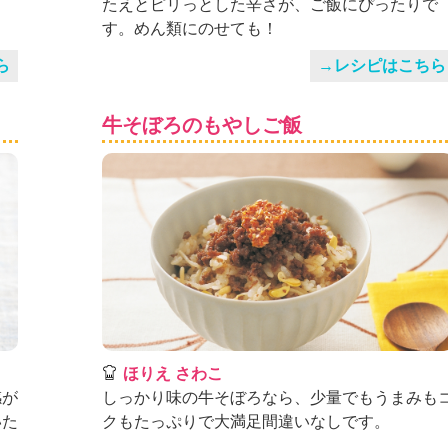
たえとピリっとした辛さが、ご飯にぴったりで
す。めん類にのせても！
ら
→レシピはこちら
牛そぼろのもやしご飯
ほりえ さわこ
感が
しっかり味の牛そぼろなら、少量でもうまみも
いた
クもたっぷりで大満足間違いなしです。