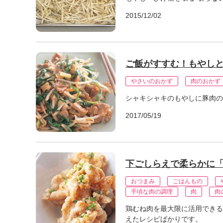
2015/12/02
ご飯がすすむ！もやし
やさいのおかず
肉のおかず
シャキシャキのもやしに豚肉の
2017/05/19
下ごしらえで柔らかに
おつまみ
ごはんもの
手頃な肉の調理
肉
肉
鶏むね肉を最大限に活用できる
えたレシピばかりです。