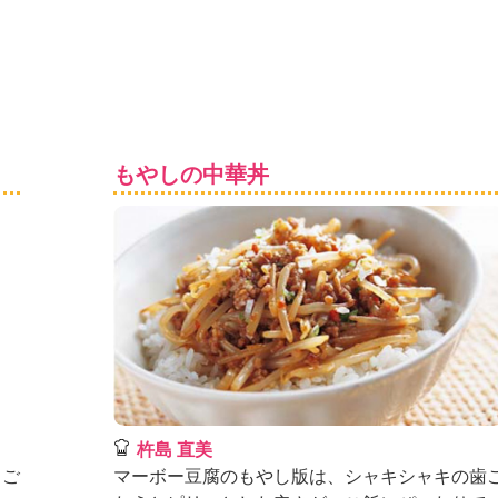
もやしの中華丼
杵島 直美
とご
マーボー豆腐のもやし版は、シャキシャキの歯