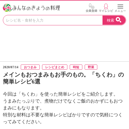
お
検索
い
し
い
レ
シ
ピ
を
見
2020/07/14
おつまみ
レシピまとめ
時短
野菜
つ
メインもおつまみもお手のもの。「ちくわ」の
け
簡単レシピ6選
よ
う
。
今回は「ちくわ」を使った簡単レシピをご紹介します。
N
うまみたっぷりで、煮物だけでなくご飯のおかずにもおつ
H
まみにもなります。
K
特別な材料は不要な簡単レシピばかりですので気軽につく
エ
ってみてください。
デ