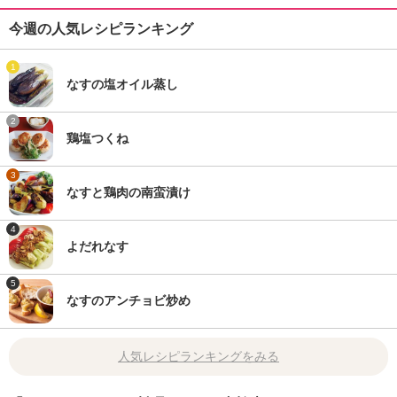
今週の人気レシピランキング
1
なすの塩オイル蒸し
2
鶏塩つくね
3
なすと鶏肉の南蛮漬け
4
よだれなす
5
なすのアンチョビ炒め
人気レシピランキングをみる