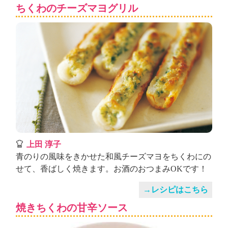
ュ
ちくわのチーズマヨグリル
ケ
ー
シ
ョ
ナ
ル
「
み
ん
な
の
き
ょ
上田 淳子
う
青のりの風味をきかせた和風チーズマヨをちくわにの
の
せて、香ばしく焼きます。お酒のおつまみOKです！
料
理
→レシピはこちら
」
焼きちくわの甘辛ソース