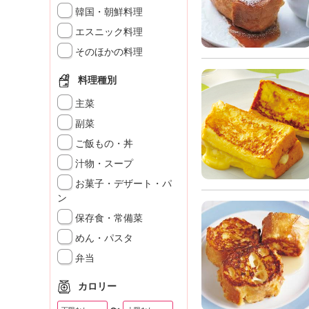
」
韓国・朝鮮料理
エスニック料理
そのほかの料理
料理種別
主菜
副菜
ご飯もの・丼
汁物・スープ
お菓子・デザート・パ
ン
保存食・常備菜
めん・パスタ
弁当
カロリー