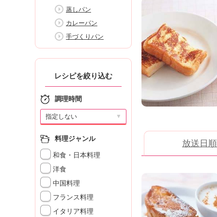
K
蒸しパン
エ
カレーパン
デ
ュ
手づくりパン
ケ
ー
シ
レシピを絞り込む
ョ
ナ
ル
調理時間
「
▼
み
ん
な
料理ジャンル
放送日順
の
和食・日本料理
き
ょ
洋食
う
中国料理
の
フランス料理
料
理
イタリア料理