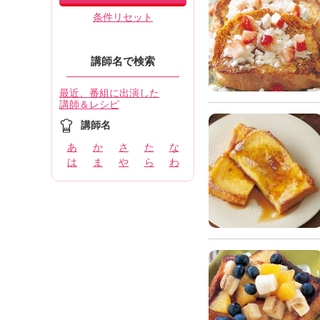
条件リセット
講師名で検索
最近、番組に出演した
講師＆レシピ
講師名
あ
か
さ
た
な
は
ま
や
ら
わ