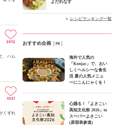
よだれなす
レシピランキング一覧
▶
2012
おすすめ企画
PR
と、ハム
海外で人気の
「Konjac」で、おい
しくヘルシーな食生
活 夏の人気メニュ
ーにこんにゃくを！
1021
心踊る！「よさこい
高知文化祭 2026」in
がくずれ
スーパーよさこい
(原宿表参道)