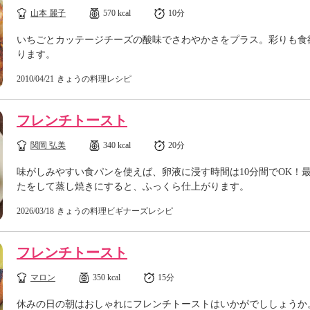
山本 麗子
570 kcal
10分
いちごとカッテージチーズの酸味でさわやかさをプラス。彩りも食
ります。
2010/04/21
きょうの料理レシピ
フレンチトースト
関岡 弘美
340 kcal
20分
味がしみやすい食パンを使えば、卵液に浸す時間は10分間でOK！
たをして蒸し焼きにすると、ふっくら仕上がります。
2026/03/18
きょうの料理ビギナーズレシピ
フレンチトースト
マロン
350 kcal
15分
休みの日の朝はおしゃれにフレンチトーストはいかがでししょうか