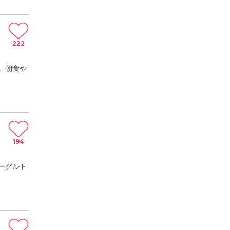
222
。朝食や
194
ーグルト