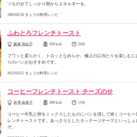
ツものせてしっかり朝からエネルギーを。
2005/02/28
きょうの料理レシピ
ふわとろフレンチトースト
飯塚 有紀子
450 kcal
20分
フワッと柔らかく、トロッとなめらか。極上の口当たりを楽しむに
りのパンがおすすめです。
2022/03/22
きょうの料理レシピ
コーヒーフレンチトースト チーズのせ
井澤 由美子
300 kcal
15分
コーヒー牛乳と卵をミックスしたものにパンを浸して焼くコーヒー
レンチトーストです。あっさりとしたカッテージチーズといっしょ
ぞ。