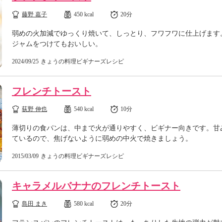
藤野 嘉子
450 kcal
20分
弱めの火加減でゆっくり焼いて、しっとり、フワフワに仕上げます
ジャムをつけてもおいしい。
2024/09/25
きょうの料理ビギナーズレシピ
フレンチトースト
荻野 伸也
540 kcal
10分
薄切りの食パンは、中まで火が通りやすく、ビギナー向きです。甘
ているので、焦げないように弱めの中火で焼きましょう。
2015/03/09
きょうの料理ビギナーズレシピ
キャラメルバナナのフレンチトースト
島田 まき
580 kcal
20分