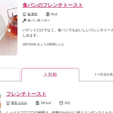
食パンのフレンチトースト
脇 雅世
0kcal
食パン 卵 バター
バゲットだけでなく、食パンでもおいしいフレンチトー
しめます。
2007/03/06
きょうの料理レシピ
人気順
1 〜20 品を表
フレンチトースト
栗原 はるみ
280 kcal
20分
しっとりフワフワの秘密は、砂糖のかわりに使うコンデンスミルク