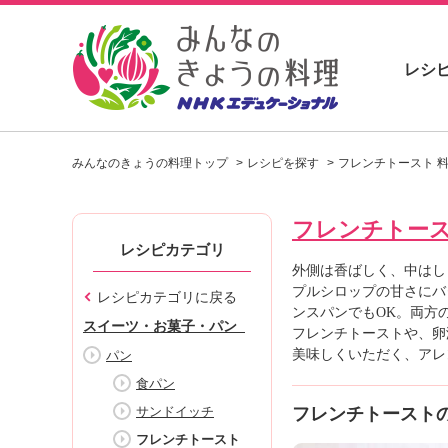
レシ
お
い
みんなのきょうの料理トップ
レシピを探す
フレンチトースト 
し
い
レ
フレンチトー
シ
ピ
レシピカテゴリ
を
外側は香ばしく、中はし
見
プルシロップの甘さにバ
レシピカテゴリに戻る
つ
ンスパンでもOK。両方
スイーツ・お菓子・パン
け
フレンチトーストや、卵
よ
美味しくいただく、アレ
パン
う
食パン
。
サンドイッチ
フレンチトースト
N
H
フレンチトースト