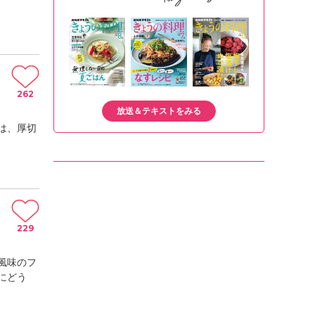
262
放送＆テキストをみる
は、厚切
229
風味のフ
にどう