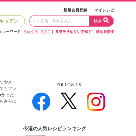
新規会員登録
マイレシピ
キッチン
検索
めキーワード
きゅうり
きのこ
|
食材をきめないで探す
|
講師を探す
つやメー
FOLLOW US
でもフラ
つかった
をさらに
今週の人気レシピランキング