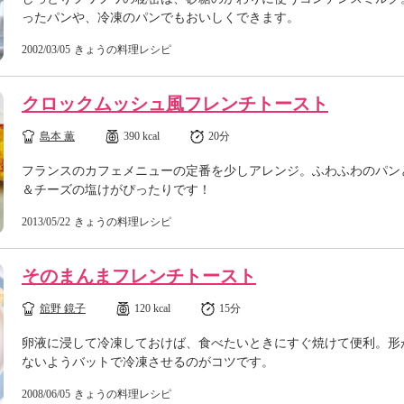
ったパンや、冷凍のパンでもおいしくできます。
2002/03/05
きょうの料理レシピ
クロックムッシュ風フレンチトースト
島本 薫
390 kcal
20分
フランスのカフェメニューの定番を少しアレンジ。ふわふわのパン
＆チーズの塩けがぴったりです！
2013/05/22
きょうの料理レシピ
そのまんまフレンチトースト
舘野 鏡子
120 kcal
15分
卵液に浸して冷凍しておけば、食べたいときにすぐ焼けて便利。形
ないようバットで冷凍させるのがコツです。
2008/06/05
きょうの料理レシピ