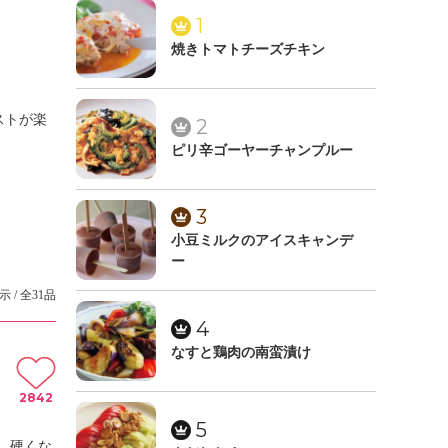
1
焼きトマトチーズチキン
ストが楽
2
ピリ辛ゴーヤーチャンプルー
3
小豆ミルクのアイスキャンデ
ー
示 / 全31品
4
なすと鶏肉の南蛮漬け
2842
5
。硬くな