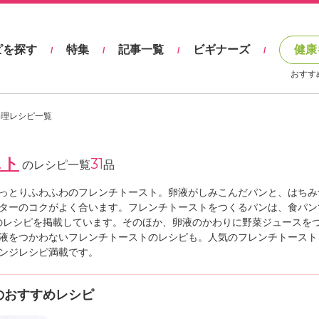
ピを探す
特集
記事一覧
ビギナーズ
健康
/
/
/
/
おすす
料理レシピ一覧
スト
31
のレシピ一覧
品
っとりふわふわのフレンチトースト。卵液がしみこんだパンと、はちみ
ターのコクがよく合います。フレンチトーストをつくるパンは、食パン
のレシピを掲載しています。そのほか、卵液のかわりに野菜ジュースを
液をつかわないフレンチトーストのレシピも。人気のフレンチトースト
ンジレシピ満載です。
のおすすめレシピ