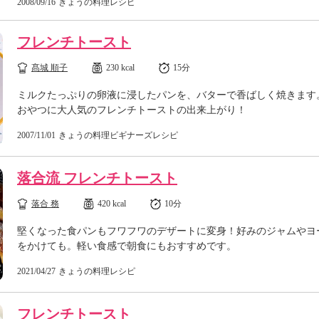
2008/09/16
きょうの料理レシピ
フレンチトースト
髙城 順子
230 kcal
15分
ミルクたっぷりの卵液に浸したパンを、バターで香ばしく焼きます
おやつに大人気のフレンチトーストの出来上がり！
2007/11/01
きょうの料理ビギナーズレシピ
落合流 フレンチトースト
落合 務
420 kcal
10分
堅くなった食パンもフワフワのデザートに変身！好みのジャムやヨ
をかけても。軽い食感で朝食にもおすすめです。
2021/04/27
きょうの料理レシピ
フレンチトースト