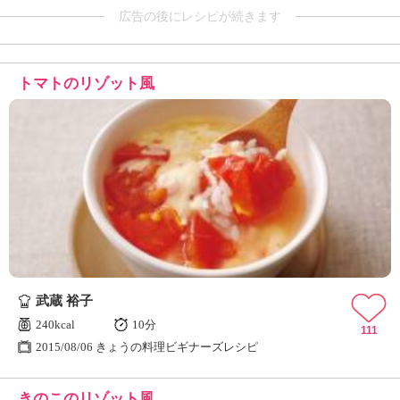
広告の後にレシピが続きます
トマトのリゾット風
武蔵 裕子
240kcal
10分
111
2015/08/06 きょうの料理ビギナーズレシピ
きのこのリゾット風