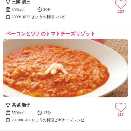
三國 清三
300kcal
20分
123
2009/10/22 きょうの料理レシピ
ベーコンとツナのトマトチーズリゾット
髙城 順子
550kcal
15分
117
2010/01/07 きょうの料理ビギナーズレシピ