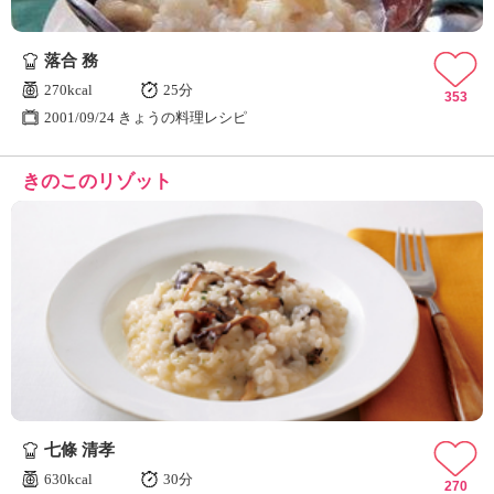
落合 務
270kcal
25分
353
2001/09/24 きょうの料理レシピ
きのこのリゾット
七條 清孝
630kcal
30分
270