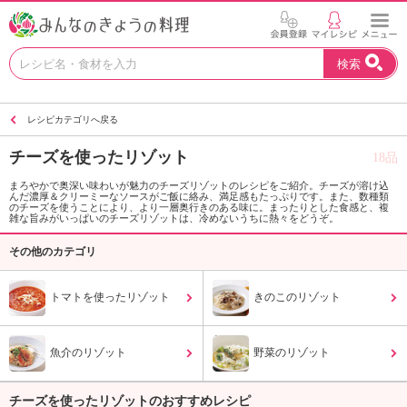
お
検索
い
し
い
レシピカテゴリへ戻る
レ
シ
チーズを使ったリゾット
18品
ピ
を
まろやかで奥深い味わいが魅力のチーズリゾットのレシピをご紹介。チーズが溶け込
んだ濃厚＆クリーミーなソースがご飯に絡み、満足感もたっぷりです。また、数種類
見
のチーズを使うことにより、より一層奥行きのある味に。まったりとした食感と、複
つ
雑な旨みがいっぱいのチーズリゾットは、冷めないうちに熱々をどうぞ。
け
その他のカテゴリ
よ
う
。
トマトを使ったリゾット
きのこのリゾット
N
H
K
魚介のリゾット
野菜のリゾット
エ
デ
チーズを使ったリゾットのおすすめレシピ