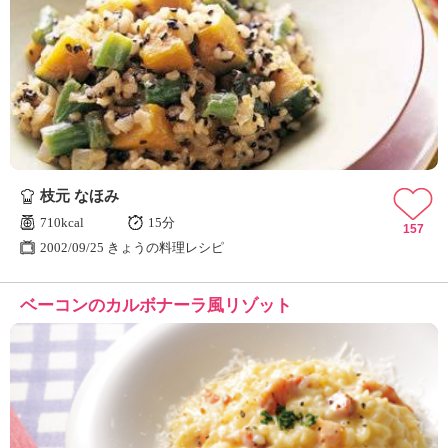
枝元 なほみ
710kcal
15分
157
2002/09/25 きょうの料理レシピ
ベーコンのカルボナーラ風リゾット