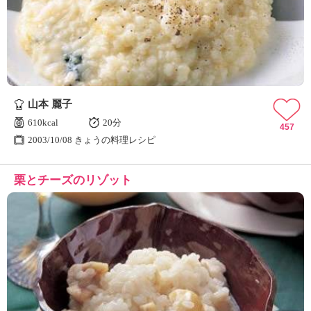
山本 麗子
610kcal
20分
457
2003/10/08 きょうの料理レシピ
栗とチーズのリゾット