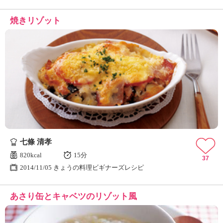
焼きリゾット
七條 清孝
820kcal
15分
37
2014/11/05 きょうの料理ビギナーズレシピ
あさり缶とキャベツのリゾット風