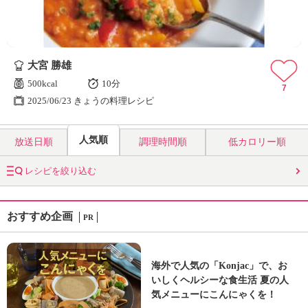
大宮 勝雄
500kcal
10分
7
2025/06/23 きょうの料理レシピ
人気順
放送日順
調理時間順
低カロリー順
レシピを絞り込む
おすすめ企画
PR
海外で人気の「Konjac」で、お
いしくヘルシーな食生活 夏の人
気メニューにこんにゃくを！