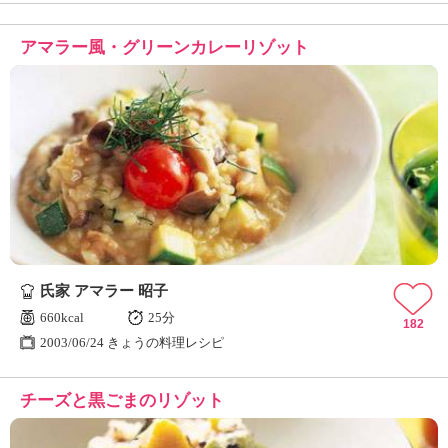
アマラー風・グリーンカレーリゾット
氏家 アマラー 昭子
660kcal
25分
182
2003/06/24 きょうの料理レシピ
チーズと黒ごまのリゾット