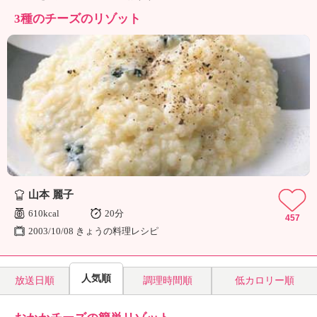
ュ
ケ
3種のチーズのリゾット
ー
シ
ョ
ナ
ル
「
み
ん
な
の
き
山本 麗子
ょ
う
610kcal
20分
457
の
2003/10/08 きょうの料理レシピ
料
理
」
人気順
放送日順
調理時間順
低カロリー順