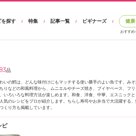
ピを探す
特集
記事一覧
ビギナーズ
健康
/
/
/
/
おすすめ
覧
83
品
わいの鱈は、どんな味付けにもマッチする使い勝手のよい魚です。みそ
ちりなどの和風料理から、ムニエルやチーズ焼き、ブイヤベース、フリ
、いろいろな料理方法が楽しめます。和食、洋食、中華、エスニックと
人気のレシピをプロが紹介します。ちらし寿司やお弁当で大活躍する、
つくり方も掲載しています。
シピ