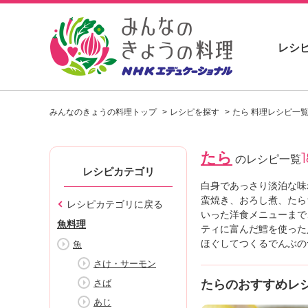
レシ
お
い
みんなのきょうの料理トップ
レシピを探す
たら 料理レシピ一
し
い
レ
たら
1
シ
のレシピ一覧
ピ
レシピカテゴリ
を
白身であっさり淡泊な味
見
蛮焼き、おろし煮、たら
レシピカテゴリに戻る
つ
いった洋食メニューまで
魚料理
け
ティに富んだ鱈を使った
よ
ほぐしてつくるでんぶの
魚
う
さけ・サーモン
。
さば
たらのおすすめレ
N
H
あじ