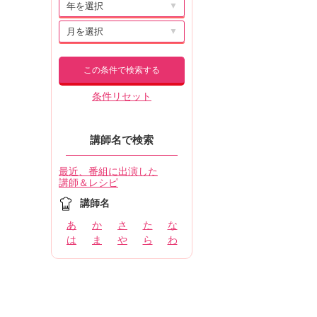
▼
▼
この条件で検索する
条件リセット
講師名で検索
最近、番組に出演した
講師＆レシピ
講師名
あ
か
さ
た
な
は
ま
や
ら
わ