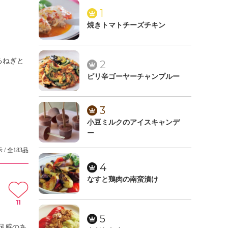
1
焼きトマトチーズチキン
るねぎと
2
ピリ辛ゴーヤーチャンプルー
3
小豆ミルクのアイスキャンデ
ー
 / 全183品
4
なすと鶏肉の南蛮漬け
11
5
足感のあ