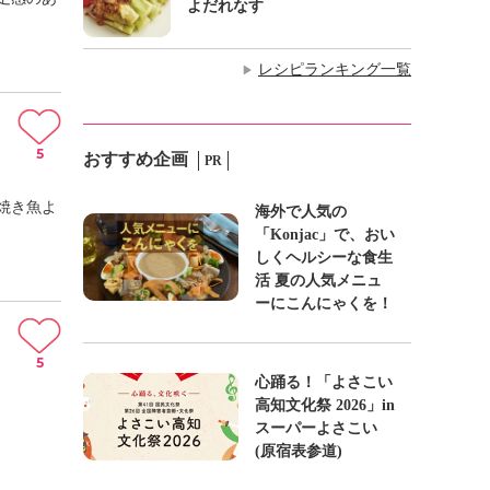
よだれなす
レシピランキング一覧
▶
5
おすすめ企画
PR
焼き魚よ
海外で人気の
「Konjac」で、おい
しくヘルシーな食生
活 夏の人気メニュ
ーにこんにゃくを！
5
心踊る！「よさこい
高知文化祭 2026」in
スーパーよさこい
(原宿表参道)