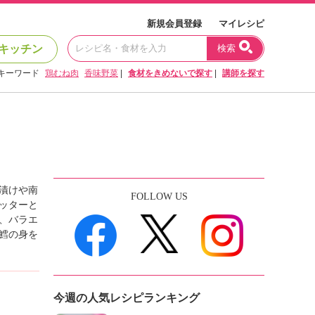
新規会員登録
マイレシピ
キッチン
検索
キーワード
鶏むね肉
香味野菜
|
食材をきめないで探す
|
講師を探す
漬けや南
FOLLOW US
ッターと
、バラエ
鱈の身を
今週の人気レシピランキング