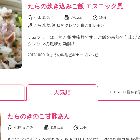
たらの炊き込みご飯 エスニック風
小田 真規子
370kcal
10分
たら 米 塩 酒 ねぎ クレソン 白ごま レモン
ナムプラーは、魚と相性抜群です。ご飯の余熱で仕上げ
クレソンの風味が新鮮！
2012/10/29
きょうの料理ビギナーズレシピ
人気順
181 〜183 品を表示
たらのきのこ甘酢あん
小林 まさみ
110 kcal
20分
きのことにんじんの甘酢あんをトロリとかけて、淡泊な白身魚を満