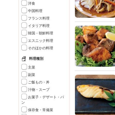
」
洋食
中国料理
フランス料理
イタリア料理
韓国・朝鮮料理
エスニック料理
そのほかの料理
料理種別
主菜
副菜
ご飯もの・丼
汁物・スープ
お菓子・デザート・パ
ン
保存食・常備菜