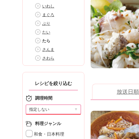
K
いわし
エ
まぐろ
デ
ュ
ぶり
ケ
たい
ー
たら
シ
ョ
さんま
ナ
さわら
ル
「
み
ん
レシピを絞り込む
な
放送日順
の
調理時間
き
ょ
▼
う
の
料理ジャンル
料
理
和食・日本料理