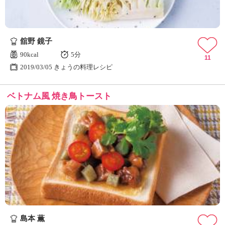
舘野 鏡子
90kcal
5分
11
2019/03/05 きょうの料理レシピ
ベトナム風 焼き鳥トースト
島本 薫