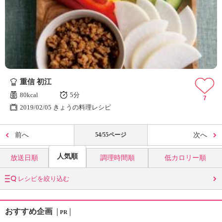
重信 初江
80kcal
5分
7
2019/02/05 きょうの料理レシピ
前へ
54/55ページ
次へ
人気順
放送日順
調理時間順
低カロリー順
レシピを絞り込む
おすすめ企画
PR