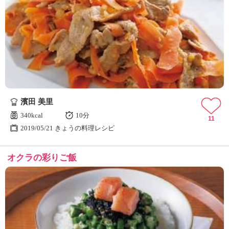
濱田 美里
340kcal
10分
11
2019/05/21 きょうの料理レシピ
オクラの彩りご飯