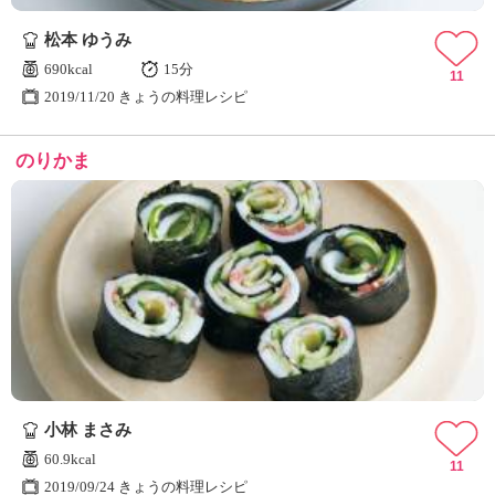
ュ
ケ
松本 ゆうみ
ー
690kcal
15分
シ
11
2019/11/20 きょうの料理レシピ
ョ
ナ
ル
のりかま
「
み
ん
な
の
き
ょ
う
の
料
理
」
小林 まさみ
60.9kcal
11
2019/09/24 きょうの料理レシピ