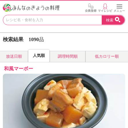
お
検索
い
し
い
検索結果
1090
品
レ
シ
ピ
人気順
放送日順
調理時間順
低カロリー順
を
見
和風マーボー
つ
け
よ
う
。
N
H
K
エ
デ