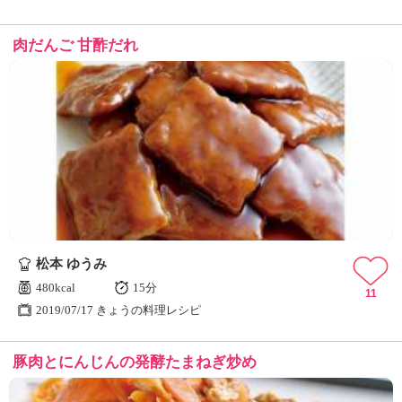
肉だんご 甘酢だれ
松本 ゆうみ
480kcal
15分
11
2019/07/17 きょうの料理レシピ
豚肉とにんじんの発酵たまねぎ炒め