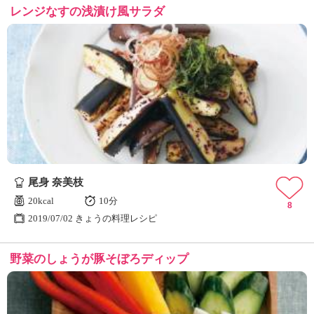
レンジなすの浅漬け風サラダ
尾身 奈美枝
20kcal
10分
8
2019/07/02 きょうの料理レシピ
野菜のしょうが豚そぼろディップ