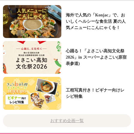
海外で人気の「Konjac」で、お
いしくヘルシーな食生活 夏の人
気メニューにこんにゃくを！
心踊る！「よさこい高知文化祭
2026」in スーパーよさこい(原宿
表参道)
工程写真付き！ビギナー向けレ
シピ特集
おすすめ企画一覧