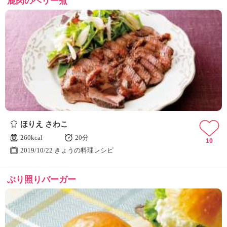
鹿肉のベリー煮
ほりえ さわこ
260kcal
20分
10
2019/10/22 きょうの料理レシピ
ぶり照りバーガー