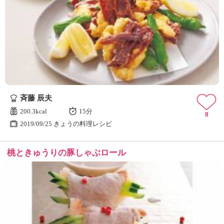
斉藤 辰夫
200.3kcal
15分
8
2019/09/25 きょうの料理レシピ
桃ときゅうりの豚しゃぶロール