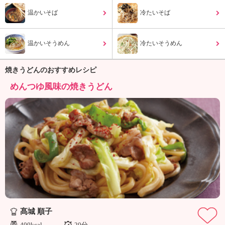
ュ
ケ
温かいそば
冷たいそば
ー
シ
温かいそうめん
ョ
冷たいそうめん
ナ
ル
焼きうどんのおすすめレシピ
「
めんつゆ風味の焼きうどん
み
ん
な
の
き
ょ
う
の
料
理
」
髙城 順子
400kcal
20分