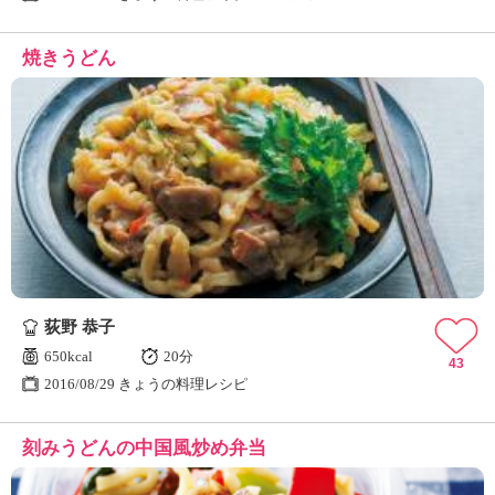
焼きうどん
荻野 恭子
650kcal
20分
43
2016/08/29 きょうの料理レシピ
刻みうどんの中国風炒め弁当