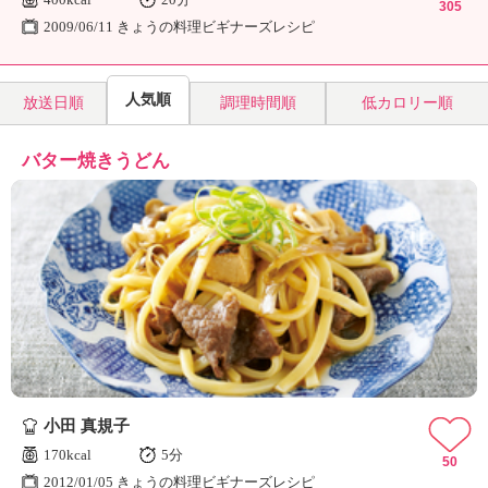
305
2009/06/11 きょうの料理ビギナーズレシピ
人気順
放送日順
調理時間順
低カロリー順
バター焼きうどん
小田 真規子
170kcal
5分
50
2012/01/05 きょうの料理ビギナーズレシピ