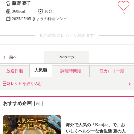
藤野 嘉子
360kcal
10分
5
2025/05/05 きょうの料理レシピ
広告の後にレシピが続きます
前へ
2/2ページ
人気順
放送日順
調理時間順
低カロリー順
レシピを絞り込む
おすすめ企画
PR
海外で人気の「Konjac」で、お
いしくヘルシーな食生活 夏の人