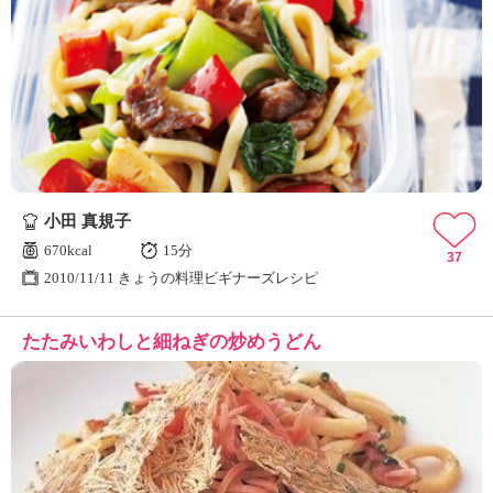
小田 真規子
670kcal
15分
37
2010/11/11 きょうの料理ビギナーズレシピ
たたみいわしと細ねぎの炒めうどん