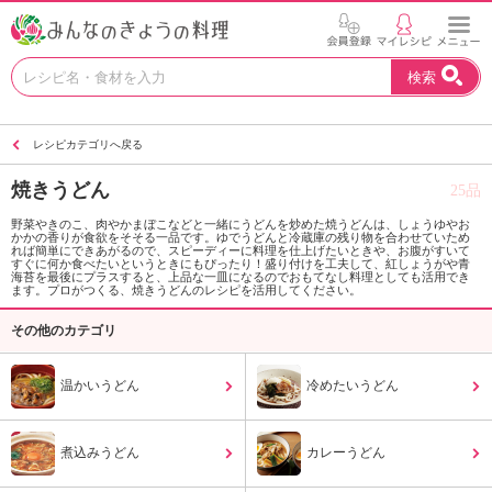
お
検索
い
し
い
レシピカテゴリへ戻る
レ
シ
焼きうどん
25品
ピ
を
野菜やきのこ、肉やかまぼこなどと一緒にうどんを炒めた焼うどんは、しょうゆやお
かかの香りが食欲をそそる一品です。ゆでうどんと冷蔵庫の残り物を合わせていため
見
れば簡単にできあがるので、スピーディーに料理を仕上げたいときや、お腹がすいて
つ
すぐに何か食べたいというときにもぴったり！盛り付けを工夫して、紅しょうがや青
海苔を最後にプラスすると、上品な一皿になるのでおもてなし料理としても活用でき
け
ます。プロがつくる、焼きうどんのレシピを活用してください。
よ
その他のカテゴリ
う
。
N
温かいうどん
冷めたいうどん
H
K
エ
煮込みうどん
カレーうどん
デ