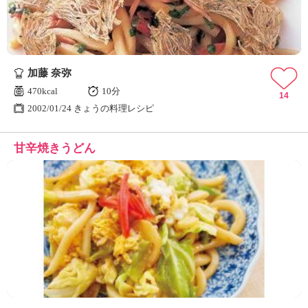
加藤 奈弥
470kcal
10分
14
2002/01/24 きょうの料理レシピ
甘辛焼きうどん