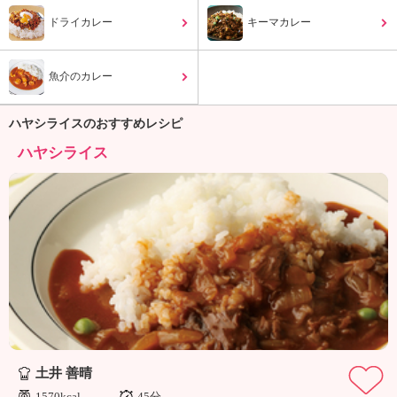
ュ
ケ
ドライカレー
キーマカレー
ー
シ
魚介のカレー
ョ
ナ
ル
ハヤシライスのおすすめレシピ
「
ハヤシライス
み
ん
な
の
き
ょ
う
の
料
理
」
土井 善晴
1570kcal
45分