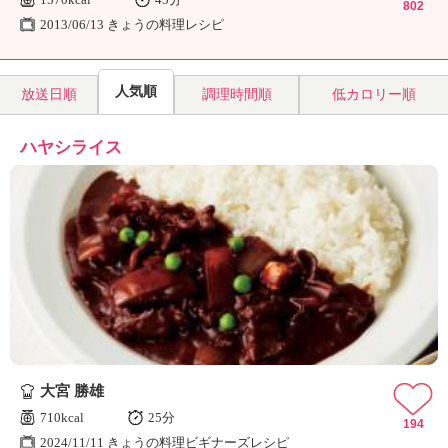
802
2013/06/13 きょうの料理レシピ
人気順
放送日順
調理時間順
低カロリー順
ハヤシライス
大宮 勝雄
710kcal
25分
194
2024/11/11 きょうの料理ビギナーズレシピ