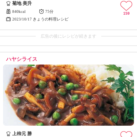
菊地 美升
840kcal
75分
159
2023/10/17 きょうの料理レシピ
広告の後にレシピが続きます
ハヤシライス
上柿元 勝