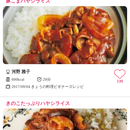
豚こまハヤシライス
河野 雅子
600kcal
20分
130
2017/09/04 きょうの料理ビギナーズレシピ
きのこたっぷりハヤシライス