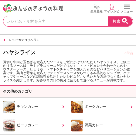
お
検索
い
し
い
レシピカテゴリへ戻る
レ
シ
ハヤシライス
36品
ピ
を
薄切り牛肉と玉ねぎを煮込んだソースをご飯にかけていただくハヤシライス。ご飯に
かけるソースは、デミグラスソースだけではなく、トマトピュレを合わせたものや、
見
ウスターソース、しょうゆ、トマトケチャップを加えたものなどバリエーションが豊
つ
富です。鶏肉と野菜を煮込んでデミグラスソースからつくる本格的なレシピや、ケチ
ャップやソースなどの調味料を活用したレシピなど、いろいろな方法でつくるハヤシ
け
ライスを紹介します。好みやその日の気分に合わせて選べるメニューが満載です。
よ
その他のカテゴリ
う
。
N
チキンカレー
ポークカレー
H
K
エ
ビーフカレー
野菜カレー
デ