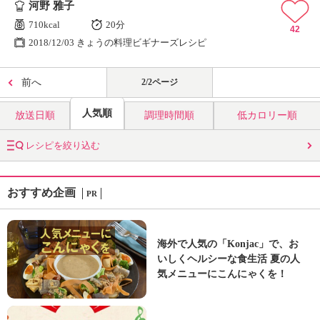
河野 雅子
710kcal
20分
42
2018/12/03 きょうの料理ビギナーズレシピ
前へ
2/2ページ
人気順
放送日順
調理時間順
低カロリー順
レシピを絞り込む
おすすめ企画
PR
海外で人気の「Konjac」で、お
いしくヘルシーな食生活 夏の人
気メニューにこんにゃくを！