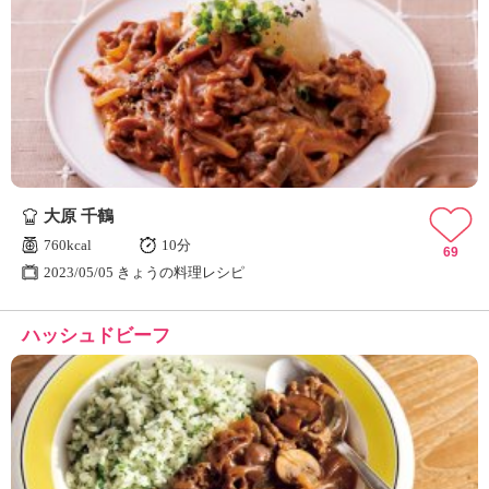
大原 千鶴
760kcal
10分
69
2023/05/05 きょうの料理レシピ
ハッシュドビーフ