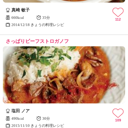
真崎 敏子
660kcal
35分
112
2014/12/18 きょうの料理レシピ
さっぱりビーフストロガノフ
塩田 ノア
490kcal
30分
109
2015/11/10 きょうの料理レシピ