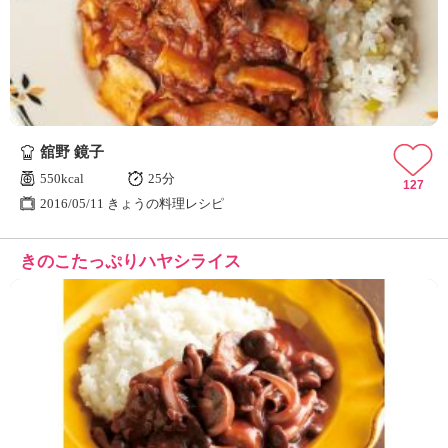
舘野 鏡子
550kcal
25分
127
2016/05/11 きょうの料理レシピ
きのこたっぷりハヤシライス