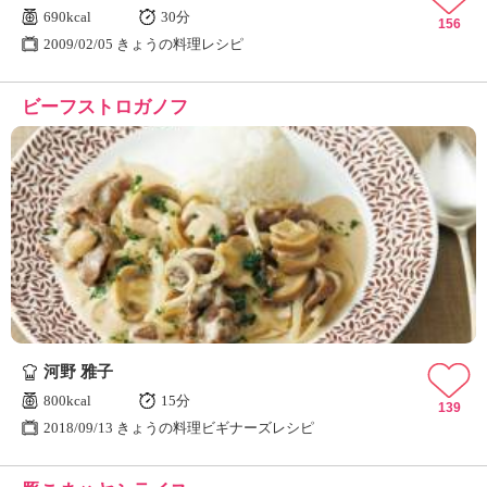
690kcal
30分
156
2009/02/05 きょうの料理レシピ
ビーフストロガノフ
河野 雅子
800kcal
15分
139
2018/09/13 きょうの料理ビギナーズレシピ