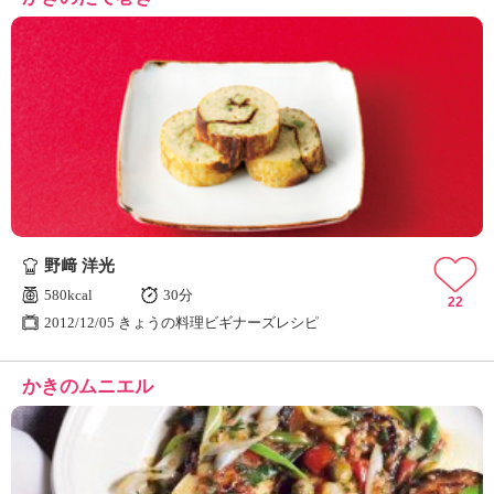
野﨑 洋光
580kcal
30分
22
2012/12/05 きょうの料理ビギナーズレシピ
かきのムニエル