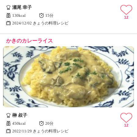
瀬尾 幸子
130kcal
15分
12
2024/12/02 きょうの料理レシピ
かきのカレーライス
榊 叔子
450kcal
20分
12
2022/11/29 きょうの料理レシピ