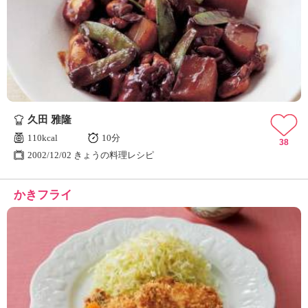
久田 雅隆
110kcal
10分
38
2002/12/02 きょうの料理レシピ
かきフライ