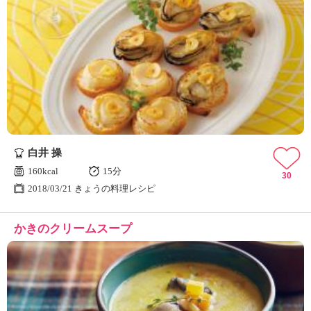
白井 操
160kcal
15分
30
2018/03/21 きょうの料理レシピ
かきのクリームスープ