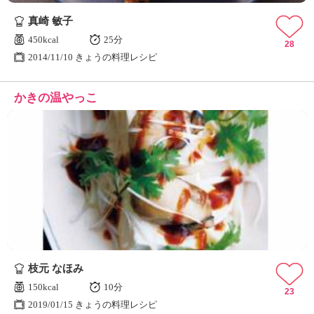
真崎 敏子
450kcal
25分
28
2014/11/10 きょうの料理レシピ
かきの温やっこ
枝元 なほみ
150kcal
10分
23
2019/01/15 きょうの料理レシピ