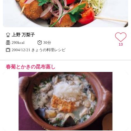
上野 万梨子
290kcal
30分
13
2004/12/21 きょうの料理レシピ
春菊とかきの昆布蒸し