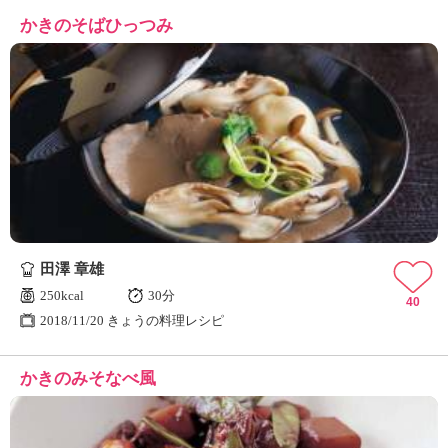
かきのそばひっつみ
田澤 章雄
250kcal
30分
40
2018/11/20 きょうの料理レシピ
かきのみそなべ風