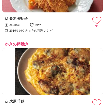
鈴木 登紀子
280kcal
30分
36
2016/11/09 きょうの料理レシピ
かきの卵焼き
大原 千鶴