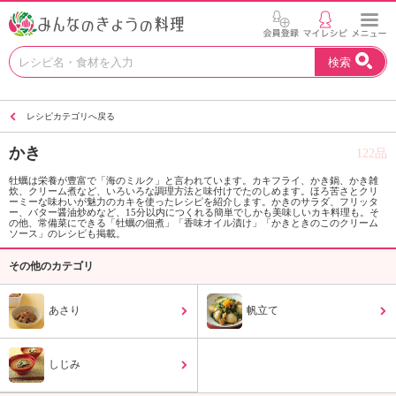
お
検索
い
し
い
レシピカテゴリへ戻る
レ
シ
かき
122品
ピ
を
牡蠣は栄養が豊富で「海のミルク」と言われています。カキフライ、かき鍋、かき雑
炊、クリーム煮など、いろいろな調理方法と味付けでたのしめます。ほろ苦さとクリ
見
ーミーな味わいが魅力のカキを使ったレシピを紹介します。かきのサラダ、フリッタ
つ
ー、バター醤油炒めなど、15分以内につくれる簡単でしかも美味しいカキ料理も。そ
の他、常備菜にできる「牡蠣の佃煮」「香味オイル漬け」「かきときのこのクリーム
け
ソース」のレシピも掲載。
よ
その他のカテゴリ
う
。
N
あさり
帆立て
H
K
エ
しじみ
デ