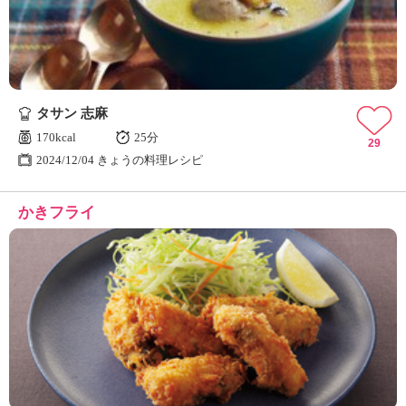
タサン 志麻
170kcal
25分
29
2024/12/04 きょうの料理レシピ
かきフライ