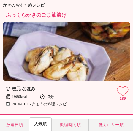
ュ
かきのおすすめレシピ
ケ
ー
ふっくらかきのごま油漬け
シ
ョ
ナ
ル
「
み
ん
な
の
き
ょ
う
枝元 なほみ
の
1980kcal
15分
189
料
2019/01/15 きょうの料理レシピ
理
」
人気順
放送日順
調理時間順
低カロリー順