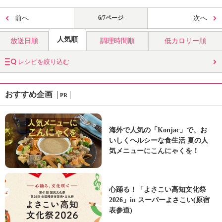
前へ
6/7ページ
次へ
人気順
放送日順
調理時間順
低カロリー順
レシピを絞り込む
おすすめ企画
PR
海外で人気の「Konjac」で、お
いしくヘルシーな食生活 夏の人
気メニューにこんにゃくを！
心踊る！「よさこい高知文化祭
2026」in スーパーよさこい(原宿
表参道)