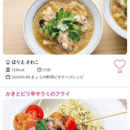
ほりえ さわこ
110kcal
15分
13
2024/01/08 きょうの料理ビギナーズレシピ
かきとピリ辛サラミのフライ