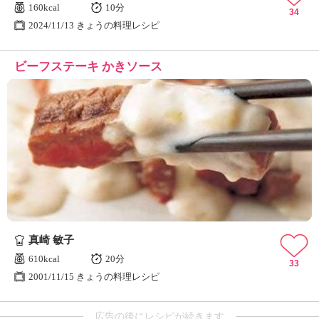
160kcal
10分
34
2024/11/13 きょうの料理レシピ
ビーフステーキ かきソース
真崎 敏子
610kcal
20分
33
2001/11/15 きょうの料理レシピ
広告の後にレシピが続きます