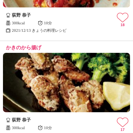
荻野 恭子
300kcal
10分
18
2021/12/13 きょうの料理レシピ
かきのから揚げ
荻野 恭子
300kcal
10分
17