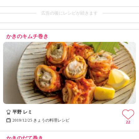
広告の後にレシピが続きます
かきのキムチ巻き
平野 レミ
2019/12/25 きょうの料理レシピ
22
かきのだて巻き