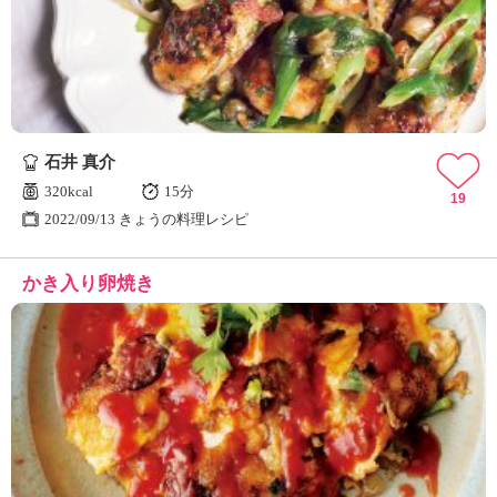
石井 真介
320kcal
15分
19
2022/09/13 きょうの料理レシピ
かき入り卵焼き