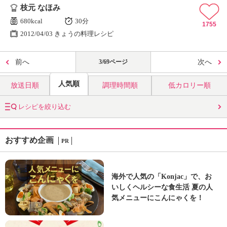
枝元 なほみ
680kcal
30分
1755
2012/04/03 きょうの料理レシピ
前へ
3/69ページ
次へ
人気順
放送日順
調理時間順
低カロリー順
レシピを絞り込む
おすすめ企画
PR
海外で人気の「Konjac」で、お
いしくヘルシーな食生活 夏の人
気メニューにこんにゃくを！