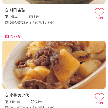
村田 吉弘
40kcal
8分
1849
2007/05/23 きょうの料理レシピ
肉じゃが
小林 カツ代
340kcal
25分
1819
2014/07/29 きょうの料理レシピ