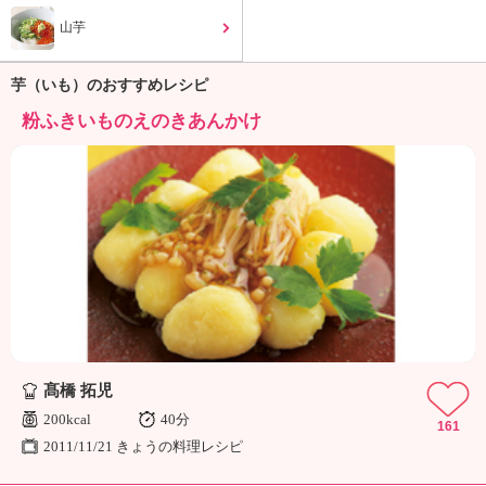
ュ
ケ
山芋
ー
シ
芋（いも）のおすすめレシピ
ョ
ナ
粉ふきいものえのきあんかけ
ル
「
み
ん
な
の
き
ょ
う
の
料
髙橋 拓児
理
」
200kcal
40分
161
2011/11/21 きょうの料理レシピ