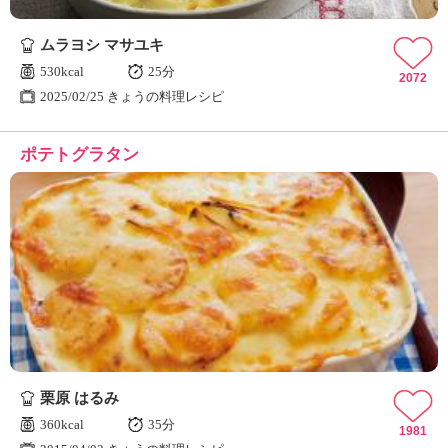
ムラヨシ マサユキ
530kcal
25分
2072
2025/02/25 きょうの料理レシピ
ポテトグラタン
栗原 はるみ
360kcal
35分
1981