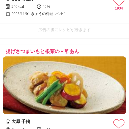
240kcal
40分
1934
2006/11/01 きょうの料理レシピ
広告の後にレシピが続きます
揚げさつまいもと根菜の甘酢あん
大原 千鶴