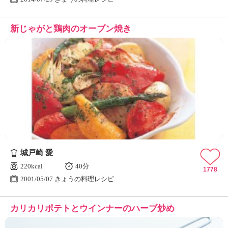
新じゃがと鶏肉のオーブン焼き
城戸崎 愛
220kcal
40分
1778
2001/05/07 きょうの料理レシピ
カリカリポテトとウインナーのハーブ炒め