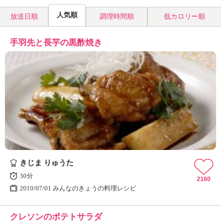
人気順
放送日順
調理時間順
低カロリー順
手羽先と長芋の黒酢焼き
きじま りゅうた
30分
2160
2010/07/01 みんなのきょうの料理レシピ
クレソンのポテトサラダ