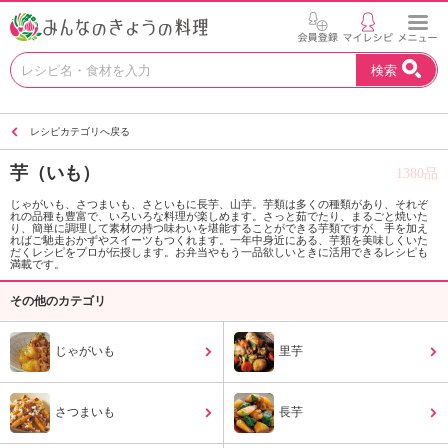
お
検索
い
し
い
レシピカテゴリへ戻る
レ
シ
芋（いも）
1380品
ピ
を
じゃがいも、さつまいも、さといもに長芋、山芋。芋類は多くの種類があり、それぞ
れの品種も豊富で、いろいろな料理が楽しめます。さっと茹でたり、まるごと焼いた
見
り、簡単に調理して素材の持つ味わいを堪能することができる芋類ですが、手を加え
つ
ればご馳走おかずやスイーツもつくれます。一年中身近にある、芋類を美味しくいた
だくレシピをプロが伝授します。お弁当やもう一品欲しいときに活用できるレシピも
け
満載です。
よ
その他のカテゴリ
う
。
N
じゃがいも
里芋
H
K
エ
さつまいも
長芋
デ