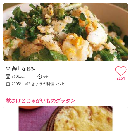
高山 なおみ
310kcal
6分
2154
2005/11/03 きょうの料理レシピ
秋さけとじゃがいものグラタン