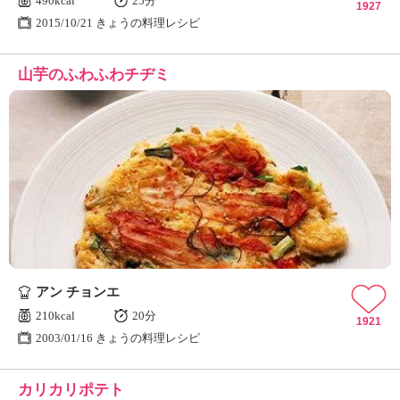
490kcal
25分
1927
2015/10/21 きょうの料理レシピ
山芋のふわふわチヂミ
アン チョンエ
210kcal
20分
1921
2003/01/16 きょうの料理レシピ
カリカリポテト