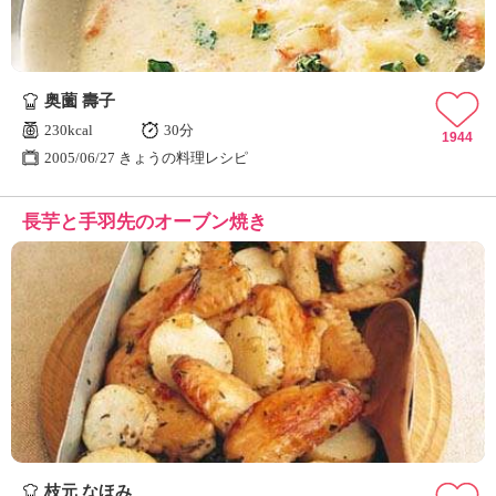
奥薗 壽子
230kcal
30分
1944
2005/06/27 きょうの料理レシピ
長芋と手羽先のオーブン焼き
枝元 なほみ