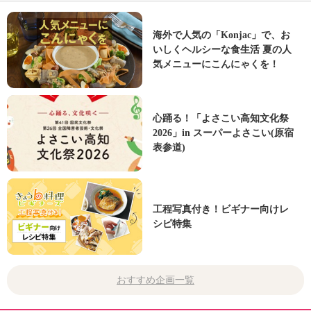
海外で人気の「Konjac」で、お
いしくヘルシーな食生活 夏の人
気メニューにこんにゃくを！
心踊る！「よさこい高知文化祭
2026」in スーパーよさこい(原宿
表参道)
工程写真付き！ビギナー向けレ
シピ特集
おすすめ企画一覧