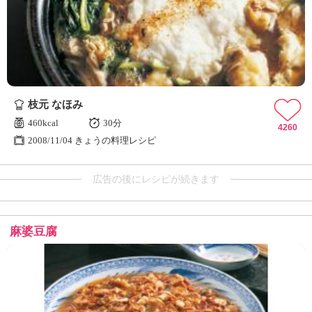
枝元 なほみ
460kcal
30分
4260
2008/11/04 きょうの料理レシピ
広告の後にレシピが続きます
麻婆豆腐