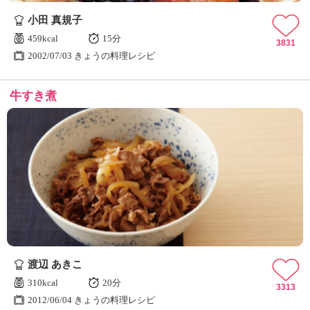
小田 真規子
459kcal
15分
3831
2002/07/03 きょうの料理レシピ
牛すき煮
渡辺 あきこ
310kcal
20分
3313
2012/06/04 きょうの料理レシピ