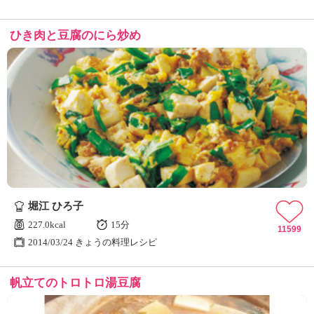
ひき肉と豆腐のにら炒め
堀江 ひろ子
227.0kcal
15分
11599
2014/03/24 きょうの料理レシピ
帆立てのトロトロ湯豆腐