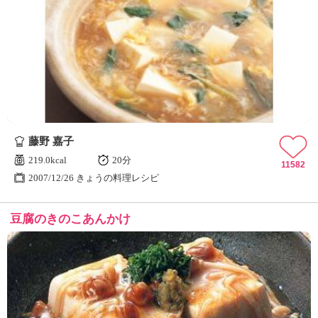
藤野 嘉子
219.0kcal
20分
11582
2007/12/26 きょうの料理レシピ
豆腐のきのこあんかけ