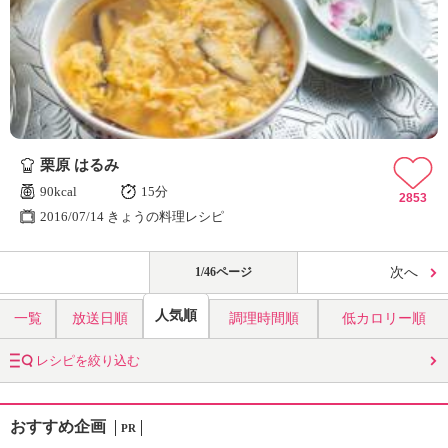
栗原 はるみ
90kcal
15分
2853
2016/07/14 きょうの料理レシピ
1/46ページ
次へ
人気順
一覧
放送日順
調理時間順
低カロリー順
レシピを絞り込む
おすすめ企画
PR