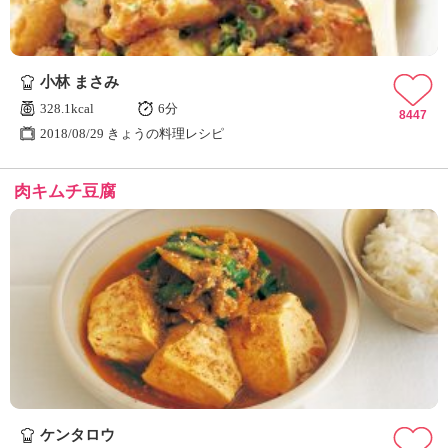
小林 まさみ
328.1kcal
6分
8447
2018/08/29 きょうの料理レシピ
肉キムチ豆腐
ケンタロウ