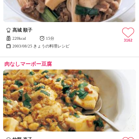
髙城 順子
220kcal
15分
3162
2003/08/25 きょうの料理レシピ
肉なしマーボー豆腐