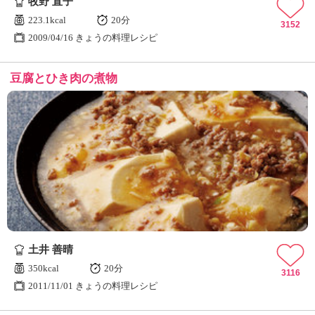
牧野 直子
223.1kcal
20分
3152
2009/04/16 きょうの料理レシピ
豆腐とひき肉の煮物
土井 善晴
350kcal
20分
3116
2011/11/01 きょうの料理レシピ