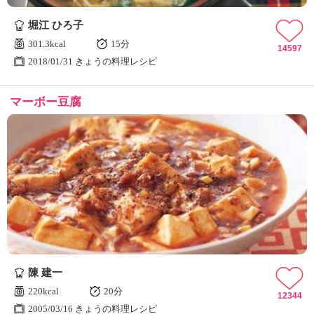
ュ
ケ
堀江 ひろ子
ー
301.3kcal
15分
シ
14597
2018/01/31 きょうの料理レシピ
ョ
ナ
ル
マーボー豆腐
「
み
ん
な
の
き
ょ
う
の
料
理
」
陳 建一
220kcal
20分
12344
2005/03/16 きょうの料理レシピ