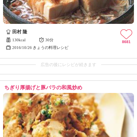
田村 隆
130kcal
30分
8681
2016/10/26 きょうの料理レシピ
広告の後にレシピが続きます
ちぎり厚揚げと豚バラの和風炒め