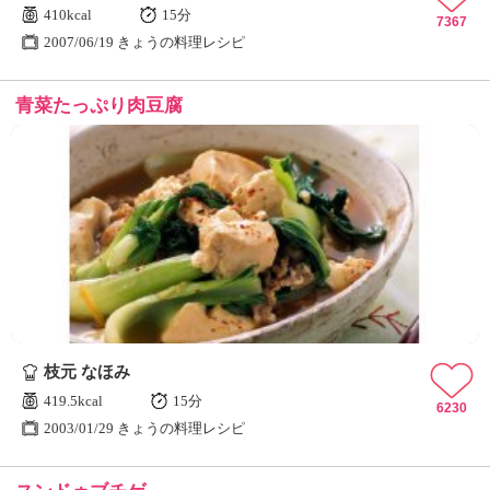
410kcal
15分
7367
2007/06/19 きょうの料理レシピ
青菜たっぷり肉豆腐
枝元 なほみ
419.5kcal
15分
6230
2003/01/29 きょうの料理レシピ