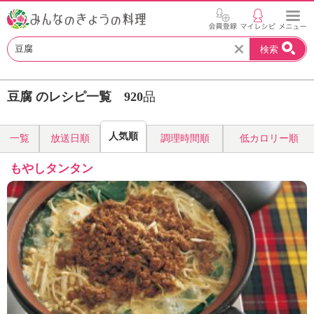
お
検索
い
し
い
豆腐 のレシピ一覧
920
品
レ
シ
ピ
人気順
一覧
放送日順
調理時間順
低カロリー順
を
見
もやしタンタン
つ
け
よ
う
。
N
H
K
エ
デ