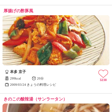
厚揚げの酢豚風
本多 京子
299kcal
20分
3238
2009/03/24 きょうの料理レシピ
きのこの酸辣湯（サンラータン）