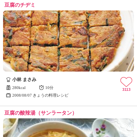
豆腐のチヂミ
小林 まさみ
280kcal
10分
3113
2008/08/07 きょうの料理レシピ
豆腐の酸辣湯（サンラータン）