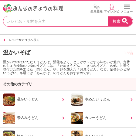
お
検索
い
し
い
レシピカテゴリへ戻る
レ
シ
温かいそば
25品
ピ
を
温かいつゆでいただくうどんは、消化もよく、どこかホッとする味わいが魅力。定番
のしょうゆ味のつゆのうどんには、「たぬきうどん」「きつねうどん」の他、甘辛く
見
味付けた肉を加えた「肉うどん」や、卵を加えた「月見うどん」など、定番レシピが
つ
いっぱい。冬場には「あんかけ」のうどんもおすすめです。
け
その他のカテゴリ
よ
う
。
温かいうどん
冷めたいうどん
N
H
K
煮込みうどん
カレーうどん
エ
デ