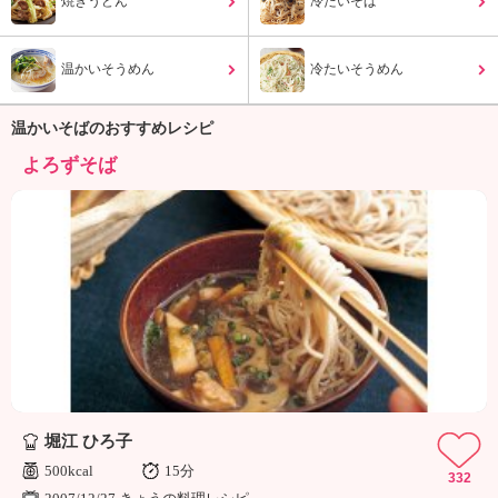
焼きうどん
冷たいそば
ュ
ケ
ー
温かいそうめん
冷たいそうめん
シ
ョ
ナ
温かいそばのおすすめレシピ
ル
よろずそば
「
み
ん
な
の
き
ょ
う
の
料
理
」
堀江 ひろ子
500kcal
15分
332