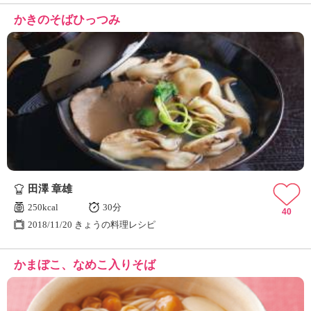
かきのそばひっつみ
田澤 章雄
250kcal
30分
40
2018/11/20 きょうの料理レシピ
かまぼこ、なめこ入りそば