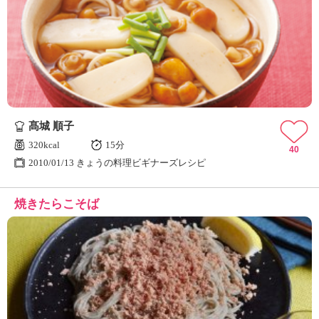
髙城 順子
320kcal
15分
40
2010/01/13 きょうの料理ビギナーズレシピ
焼きたらこそば