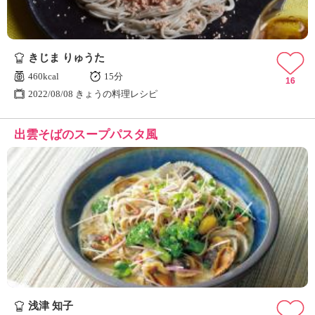
きじま りゅうた
460kcal
15分
16
2022/08/08 きょうの料理レシピ
出雲そばのスープパスタ風
浅津 知子