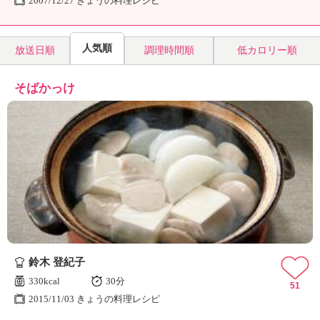
2007/12/27 きょうの料理レシピ
人気順
放送日順
調理時間順
低カロリー順
そばかっけ
鈴木 登紀子
330kcal
30分
51
2015/11/03 きょうの料理レシピ