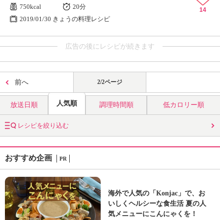
750kcal
20分
14
2019/01/30 きょうの料理レシピ
広告の後にレシピが続きます
前へ
2/2ページ
人気順
放送日順
調理時間順
低カロリー順
レシピを絞り込む
おすすめ企画
PR
海外で人気の「Konjac」で、お
いしくヘルシーな食生活 夏の人
気メニューにこんにゃくを！