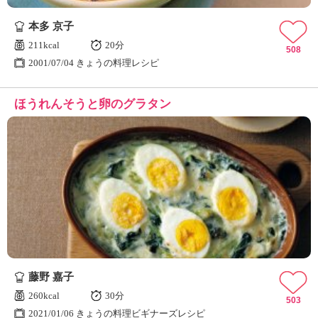
本多 京子
211kcal
20分
508
2001/07/04 きょうの料理レシピ
ほうれんそうと卵のグラタン
藤野 嘉子
260kcal
30分
503
2021/01/06 きょうの料理ビギナーズレシピ