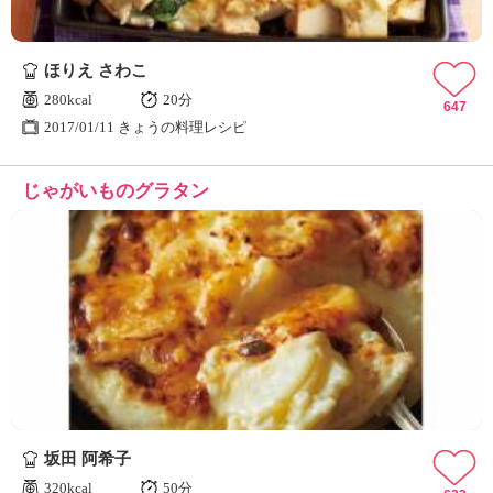
ほりえ さわこ
280kcal
20分
647
2017/01/11 きょうの料理レシピ
じゃがいものグラタン
坂田 阿希子
320kcal
50分