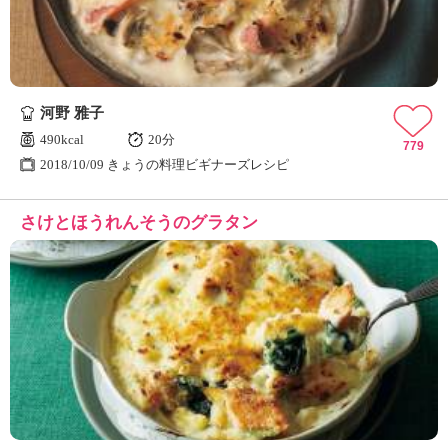
河野 雅子
490kcal
20分
779
2018/10/09 きょうの料理ビギナーズレシピ
さけとほうれんそうのグラタン