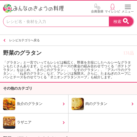
お
検索
い
し
い
レシピカテゴリへ戻る
レ
シ
野菜のグラタン
131品
ピ
を
「グラタン」と一言でいってもレシピは幅広く、野菜を主役にしたヘルシーなグラタ
ンもたくさんあります。じゃがいもとチーズの黄金の組み合わせでつくる「ポテトグ
見
ラタン」をはじめ、「きのこのグラタン」、「なすのグラタン」、「アスパラのグラ
つ
タン」、「ねぎのグラタン」など、アレンジは無限大。さらに、たまねぎのスープに
パンとチーズをのせてつくる「オニオングラタンスープ」も紹介します。
け
よ
その他のカテゴリ
う
。
魚介のグラタン
肉のグラタン
N
H
K
ラザニア
エ
デ