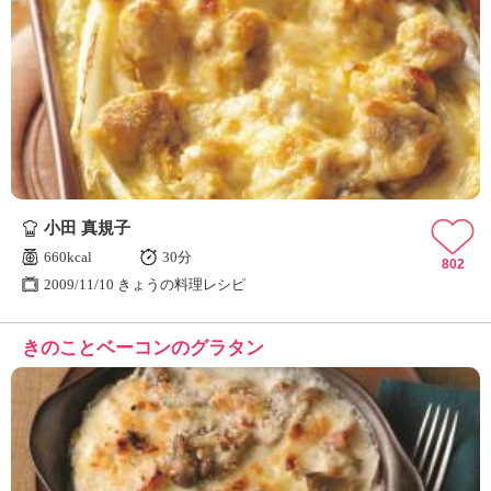
小田 真規子
660kcal
30分
802
2009/11/10 きょうの料理レシピ
きのことベーコンのグラタン