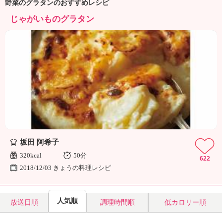
ュ
野菜のグラタンのおすすめレシピ
ケ
じゃがいものグラタン
ー
シ
ョ
ナ
ル
「
み
ん
な
の
き
ょ
坂田 阿希子
う
320kcal
50分
の
622
2018/12/03 きょうの料理レシピ
料
理
」
人気順
放送日順
調理時間順
低カロリー順