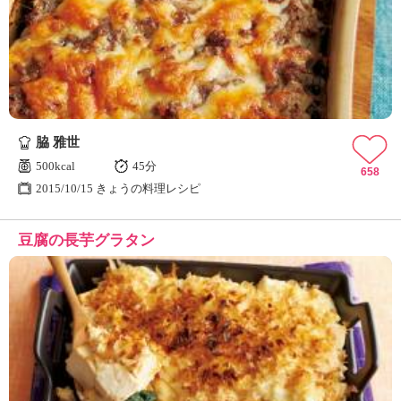
脇 雅世
500kcal
45分
658
2015/10/15 きょうの料理レシピ
豆腐の長芋グラタン