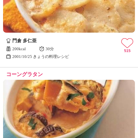
門倉 多仁亜
200kcal
30分
515
2001/10/25 きょうの料理レシピ
コーングラタン