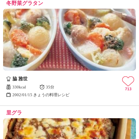
冬野菜グラタン
脇 雅世
330kcal
35分
713
2002/01/15 きょうの料理レシピ
里グラ