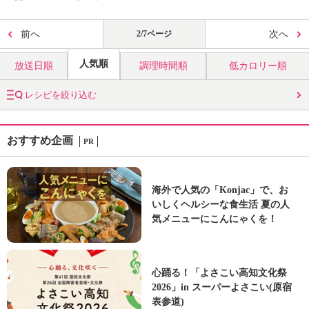
前へ
2/7ページ
次へ
人気順
放送日順
調理時間順
低カロリー順
レシピを絞り込む
おすすめ企画
PR
海外で人気の「Konjac」で、お
いしくヘルシーな食生活 夏の人
気メニューにこんにゃくを！
心踊る！「よさこい高知文化祭
2026」in スーパーよさこい(原宿
表参道)