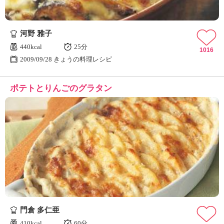
河野 雅子
440kcal
25分
1016
2009/09/28 きょうの料理レシピ
ポテトとりんごのグラタン
門倉 多仁亜
410kcal
60分