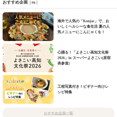
おすすめ企画
PR
海外で人気の「Konjac」で、お
いしくヘルシーな食生活 夏の人
気メニューにこんにゃくを！
心踊る！「よさこい高知文化祭
2026」in スーパーよさこい(原宿
表参道)
工程写真付き！ビギナー向けレ
シピ特集
おすすめ企画一覧