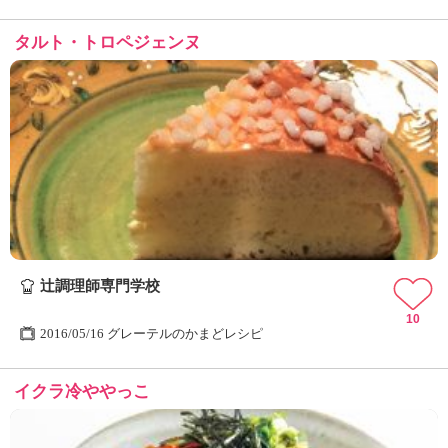
タルト・トロペジェンヌ
辻󠄀調理師専門学校
10
2016/05/16 グレーテルのかまどレシピ
イクラ冷ややっこ