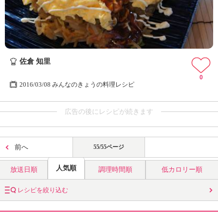
佐倉 知里
0
2016/03/08 みんなのきょうの料理レシピ
広告の後にレシピが続きます
前へ
55/55ページ
人気順
放送日順
調理時間順
低カロリー順
レシピを絞り込む