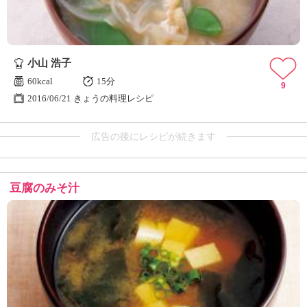
小山 浩子
60kcal
15分
9
2016/06/21 きょうの料理レシピ
広告の後にレシピが続きます
豆腐のみそ汁