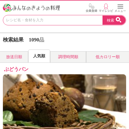
お
検索
い
し
い
検索結果
1090
品
レ
シ
ピ
人気順
放送日順
調理時間順
低カロリー順
を
見
ぶどうパン
つ
け
よ
う
。
N
H
K
エ
デ