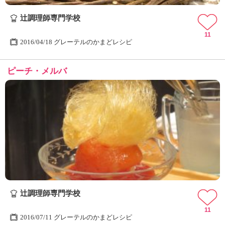
ュ
ケ
辻󠄀調理師専門学校
ー
シ
11
2016/04/18 グレーテルのかまどレシピ
ョ
ナ
ル
ピーチ・メルバ
「
み
ん
な
の
き
ょ
う
の
料
理
」
辻󠄀調理師専門学校
11
2016/07/11 グレーテルのかまどレシピ