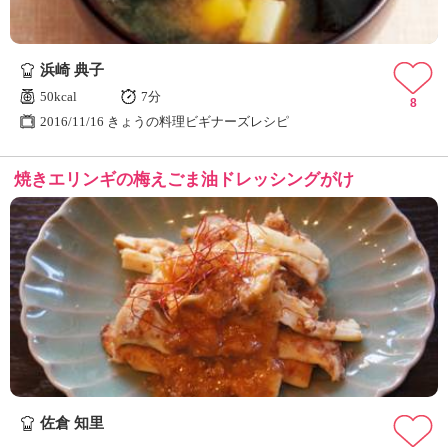
浜崎 典子
50kcal
7分
8
2016/11/16 きょうの料理ビギナーズレシピ
焼きエリンギの梅えごま油ドレッシングがけ
佐倉 知里