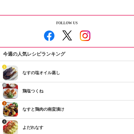
FOLLOW US
今週の人気レシピランキング
1
なすの塩オイル蒸し
2
鶏塩つくね
3
なすと鶏肉の南蛮漬け
4
よだれなす