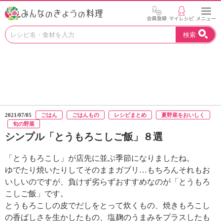
お
検索
い
し
い
レ
シ
ピ
を
見
2021/07/05
ごはん
ごはんもの
レシピまとめ
夏野菜をおいしく
つ
旬の野菜
け
シンプル「とうもろこしご飯」８選
よ
う
「とうもろこし」が店先に並ぶ季節になりましたね。
。
ゆでたり焼いたりしてそのままガブリ…もちろんそれもお
N
H
いしいのですが、負けず劣らずおすすめなのが「とうもろ
K
こしご飯」です。
エ
とうもろこしの皮でだしをとって炊くもの、焼きもろこし
デ
の香ばしさを生かしたもの、塩麹のうまみをプラスしたも