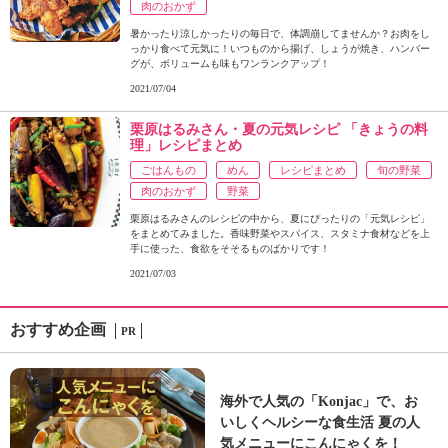
肉のおかず
暑かったり涼しかったりの毎日で、体調崩してませんか？お肉をし
っかり食べて元気に！いつものから揚げ、しょうが焼き、ハンバー
グが、ボリュームも味もワンランクアップ！
2021/07/04
栗原はるみさん・夏の元気レシピ 「きょうの料
理」レシピまとめ
ごはんもの
めん
レシピまとめ
旬の野菜
肉のおかず
野菜
栗原はるみさんのレシピの中から、夏にぴったりの「元気レシピ」
をまとめてみました。香味野菜やスパイス、スタミナ食材などを上
手に使った、食欲をそそるものばかりです！
2021/07/03
おすすめ企画
PR
海外で人気の「Konjac」で、お
いしくヘルシーな食生活 夏の人
気メニューにこんにゃくを！