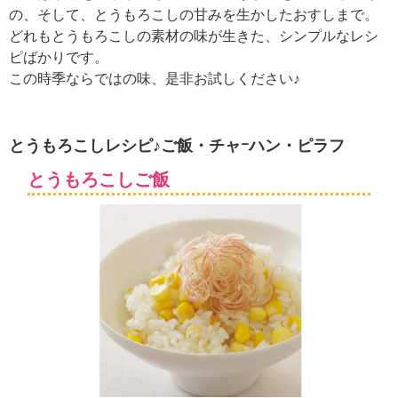
ュ
の、そして、とうもろこしの甘みを生かしたおすしまで。
ケ
どれもとうもろこしの素材の味が生きた、シンプルなレシ
ー
ピばかりです。
シ
ョ
この時季ならではの味、是非お試しください♪
ナ
ル
「
とうもろこしレシピ♪ご飯・チャｰハン・ピラフ
み
ん
とうもろこしご飯
な
の
き
ょ
う
の
料
理
」