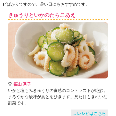
ュ
ピばかりですので、暑い日にもおすすめです。
ケ
ー
きゅうりといかのたらこあえ
シ
ョ
ナ
ル
「
み
ん
な
の
き
ょ
う
の
福山 秀子
料
いかと塩もみきゅうりの食感のコントラストが絶妙。
理
まろやかな酸味があとをひきます。見た目もきれいな
」
副菜です。
→レシピはこちら