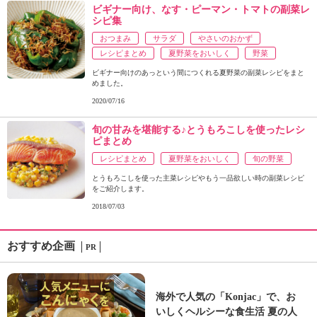
ビギナー向け、なす・ピーマン・トマトの副菜レ
シピ集
おつまみ
サラダ
やさいのおかず
レシピまとめ
夏野菜をおいしく
野菜
ビギナー向けのあっという間につくれる夏野菜の副菜レシピをまと
めました。
2020/07/16
旬の甘みを堪能する♪とうもろこしを使ったレシ
ピまとめ
レシピまとめ
夏野菜をおいしく
旬の野菜
とうもろこしを使った主菜レシピやもう一品欲しい時の副菜レシピ
をご紹介します。
2018/07/03
おすすめ企画
PR
海外で人気の「Konjac」で、お
いしくヘルシーな食生活 夏の人