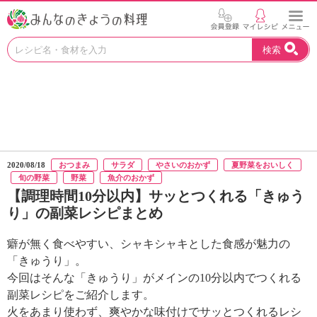
お
検索
い
し
い
レ
シ
ピ
を
見
2020/08/18
おつまみ
サラダ
やさいのおかず
夏野菜をおいしく
つ
旬の野菜
野菜
魚介のおかず
け
【調理時間10分以内】サッとつくれる「きゅう
よ
り」の副菜レシピまとめ
う
。
癖が無く食べやすい、シャキシャキとした食感が魅力の
N
H
「きゅうり」。
K
今回はそんな「きゅうり」がメインの10分以内でつくれる
エ
副菜レシピをご紹介します。
デ
火をあまり使わず、爽やかな味付けでサッとつくれるレシ