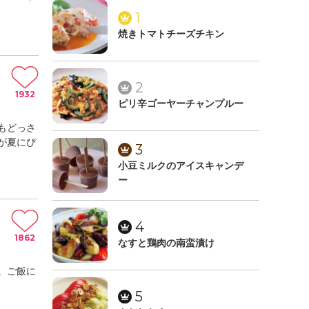
1
焼きトマトチーズチキン
2
1932
ピリ辛ゴーヤーチャンプルー
もどっさ
が夏にぴ
3
小豆ミルクのアイスキャンデ
ー
4
1862
なすと鶏肉の南蛮漬け
。ご飯に
5