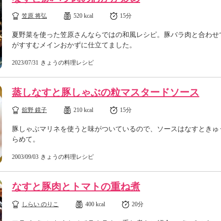
笠原 将弘
520 kcal
15分
夏野菜を使った笠原さんならではの和風レシピ。豚バラ肉と合わせ
がすすむメインおかずに仕立てました。
2023/07/31
きょうの料理レシピ
蒸しなすと豚しゃぶの粒マスタードソース
舘野 鏡子
210 kcal
15分
豚しゃぶマリネを使うと味がついているので、ソースはなすときゅ
らめて。
2003/09/03
きょうの料理レシピ
なすと豚肉とトマトの重ね煮
しらい のりこ
400 kcal
20分