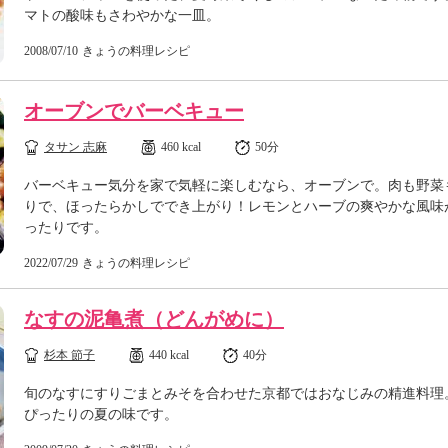
マトの酸味もさわやかな一皿。
2008/07/10
きょうの料理レシピ
オーブンでバーベキュー
タサン 志麻
460 kcal
50分
バーベキュー気分を家で気軽に楽しむなら、オーブンで。肉も野菜
りで、ほったらかしででき上がり！レモンとハーブの爽やかな風味
ったりです。
2022/07/29
きょうの料理レシピ
なすの泥亀煮（どんがめに）
杉本 節子
440 kcal
40分
旬のなすにすりごまとみそを合わせた京都ではおなじみの精進料理
ぴったりの夏の味です。