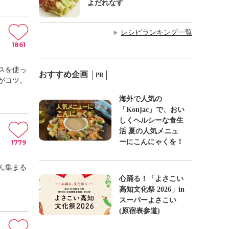
よだれなす
レシピランキング一覧
▶
1861
スを使っ
おすすめ企画
PR
がコツ。
海外で人気の
「Konjac」で、おい
しくヘルシーな食生
活 夏の人気メニュ
ーにこんにゃくを！
1779
ん集まる
心踊る！「よさこい
高知文化祭 2026」in
スーパーよさこい
(原宿表参道)