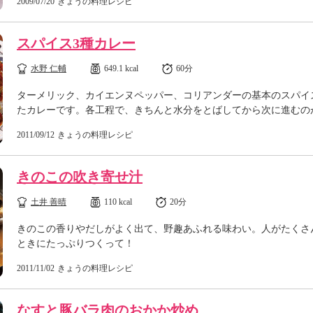
2009/07/20
きょうの料理レシピ
スパイス3種カレー
水野 仁輔
649.1 kcal
60分
ターメリック、カイエンヌペッパー、コリアンダーの基本のスパイ
たカレーです。各工程で、きちんと水分をとばしてから次に進むの
2011/09/12
きょうの料理レシピ
きのこの吹き寄せ汁
土井 善晴
110 kcal
20分
きのこの香りやだしがよく出て、野趣あふれる味わい。人がたくさ
ときにたっぷりつくって！
2011/11/02
きょうの料理レシピ
なすと豚バラ肉のおかか炒め