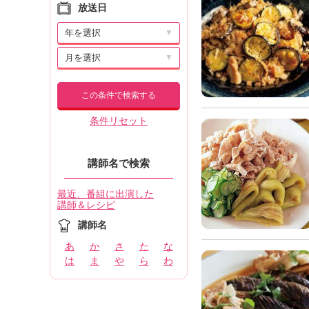
放送日
▼
▼
この条件で検索する
条件リセット
講師名で検索
最近、番組に出演した
講師＆レシピ
講師名
あ
か
さ
た
な
は
ま
や
ら
わ