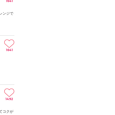
1641
レンジで
1641
1492
てコクが