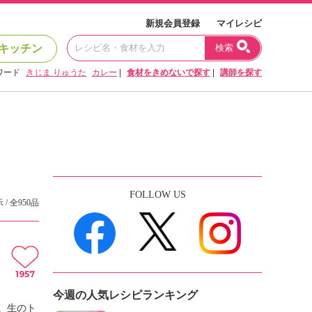
新規会員登録
マイレシピ
キッチン
検索
ワード
きじま りゅうた
カレー
|
食材をきめないで探す
|
講師を探す
FOLLOW US
 / 全950品
1957
今週の人気レシピランキング
。生のト