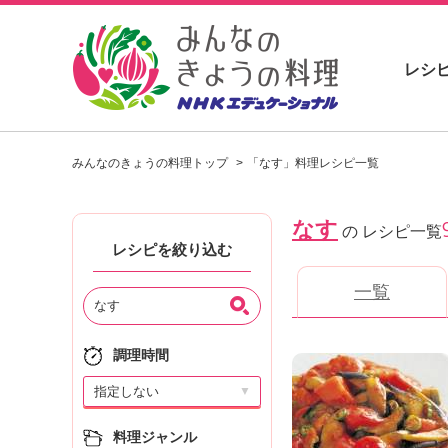
レシ
お
い
みんなのきょうの料理トップ
「なす」料理レシピ一覧
し
い
レ
なす
シ
の レシピ一覧
ピ
レシピを絞り込む
を
一覧
見
つ
け
よ
調理時間
う
▼
。
N
料理ジャンル
H