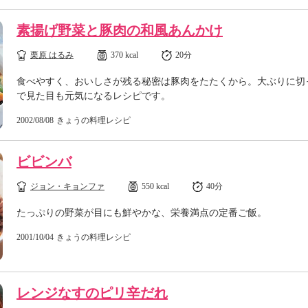
素揚げ野菜と豚肉の和風あんかけ
栗原 はるみ
370 kcal
20分
食べやすく、おいしさが残る秘密は豚肉をたたくから。大ぶりに切
で見た目も元気になるレシピです。
2002/08/08
きょうの料理レシピ
ビビンバ
ジョン・キョンファ
550 kcal
40分
たっぷりの野菜が目にも鮮やかな、栄養満点の定番ご飯。
2001/10/04
きょうの料理レシピ
レンジなすのピリ辛だれ