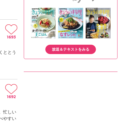
1693
放送＆テキストをみる
くととう
1692
。忙しい
べやすい