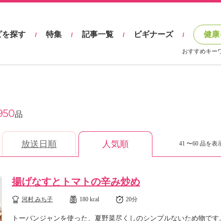
ピを探す
特集
記事一覧
ビギナーズ
健康
/
/
/
/
おすすめキー
950
品
放送日順
人気順
41 〜60 品を表示
揚げなすとトマトの辛み炒め
河村 みち子
180 kcal
20分
トーバンジャンを使った、夏野菜尽くしのシンプルないため物です