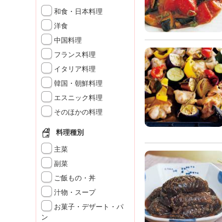
K
和食・日本料理
エ
洋食
デ
ュ
中国料理
ケ
フランス料理
ー
シ
イタリア料理
ョ
韓国・朝鮮料理
ナ
エスニック料理
ル
「
そのほかの料理
み
ん
料理種別
な
主菜
の
き
副菜
ょ
ご飯もの・丼
う
汁物・スープ
の
料
お菓子・デザート・パ
理
ン