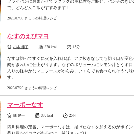
フライパンにおまかせでラクラクの重ね煮をご紹介。パンチのきい
で、どんどんご飯がすすみます！
2023/07/03
きょうの料理レシピ
なすのえびマヨ
杉本 節子
370 kcal
15分
なすは切ってすぐに火を入れれば、アク抜きなしでも切り口が変色
肉がきれいに仕上がります。なすのボリュームにレモン汁とうす口
入りの軽やかなマヨソースがからみ、いくらでも食べられそうな味
す。
2020/07/29
きょうの料理レシピ
マーボーなす
陳 建一
370 kcal
25分
四川料理の定番、マーボーなすは、揚げたなすを加えるのがポイン
香り豊かでコクがあるのに、後味さっぱり。