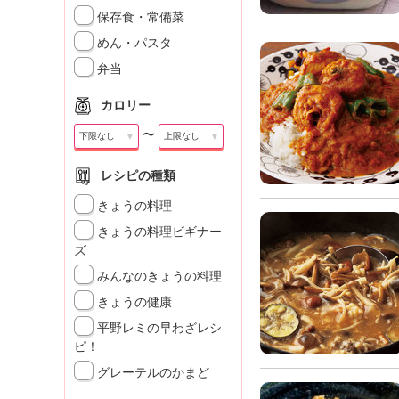
」
保存食・常備菜
めん・パスタ
弁当
カロリー
〜
▼
▼
レシピの種類
きょうの料理
きょうの料理ビギナー
ズ
みんなのきょうの料理
きょうの健康
平野レミの早わざレシ
ピ！
グレーテルのかまど