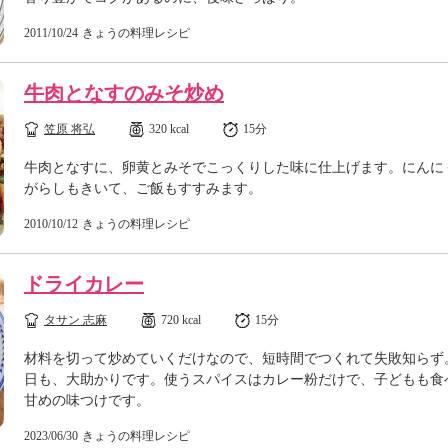
2011/10/24
きょうの料理レシピ
牛肉となすのみそ炒め
笠原 将弘
320 kcal
15分
牛肉となすに、卵黄とみそでこっくりした味に仕上げます。にんに
がらしもきいて、ご飯もすすみます。
2010/10/12
きょうの料理レシピ
ドライカレー
タサン 志麻
720 kcal
15分
材料を切って炒めていくだけなので、短時間でつくれて失敗知らず
日も、大助かりです。使うスパイスはカレー粉だけで、子どもも食
甘めの味つけです。
2023/06/30
きょうの料理レシピ