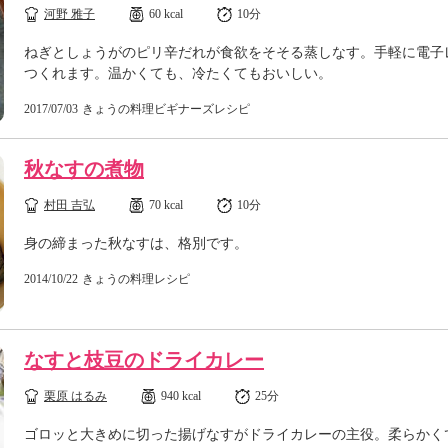
河野 雅子
60 kcal
10分
ねぎとしょうがのピリ辛だれが食欲をそそる蒸しなす。手軽に電子
つくれます。温かくても、冷たくてもおいしい。
2017/07/03
きょうの料理ビギナーズレシピ
秋なすの煮物
村田 吉弘
70 kcal
10分
身の締まった秋なすは、格別です。
2014/10/22
きょうの料理レシピ
なすと枝豆のドライカレー
栗原 はるみ
940 kcal
25分
ゴロッと大きめに切った揚げなすがドライカレーの主役。柔らかく