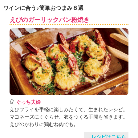
ュ
ワインに合う♪簡単おつまみ８選
ケ
ー
えびのガーリックパン粉焼き
シ
ョ
ナ
ル
「
み
ん
な
の
き
ょ
う
の
ぐっち夫婦
料
えびフライを手軽に楽しみたくて、生まれたレシピ。
理
マヨネーズにくぐらせ、衣をつくる手間を省きます。
」
えびのかわりに鶏むね肉でも。
→レシピはこちら