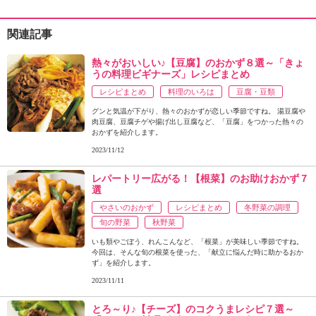
関連記事
熱々がおいしい♪【豆腐】のおかず８選～「きょ
うの料理ビギナーズ」レシピまとめ
レシピまとめ
料理のいろは
豆腐・豆類
グンと気温が下がり、熱々のおかずが恋しい季節ですね。 湯豆腐や
肉豆腐、豆腐チゲや揚げ出し豆腐など、「豆腐」をつかった熱々の
おかずを紹介します。
2023/11/12
レパートリー広がる！【根菜】のお助けおかず７
選
やさいのおかず
レシピまとめ
冬野菜の調理
旬の野菜
秋野菜
いも類やごぼう、れんこんなど、「根菜」が美味しい季節ですね。
今回は、そんな旬の根菜を使った、「献立に悩んだ時に助かるおか
ず」を紹介します。
2023/11/11
とろ～り♪【チーズ】のコクうまレシピ７選～