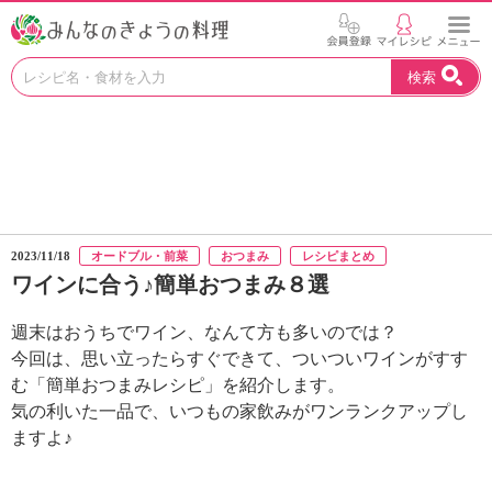
お
検索
い
し
い
レ
シ
ピ
を
見
2023/11/18
オードブル・前菜
おつまみ
レシピまとめ
つ
ワインに合う♪簡単おつまみ８選
け
よ
週末はおうちでワイン、なんて方も多いのでは？
う
。
今回は、思い立ったらすぐできて、ついついワインがすす
N
む「簡単おつまみレシピ」を紹介します。
H
気の利いた一品で、いつもの家飲みがワンランクアップし
K
ますよ♪
エ
デ