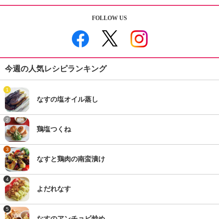
FOLLOW US
今週の人気レシピランキング
1
なすの塩オイル蒸し
2
鶏塩つくね
3
なすと鶏肉の南蛮漬け
4
よだれなす
5
なすのアンチョビ炒め