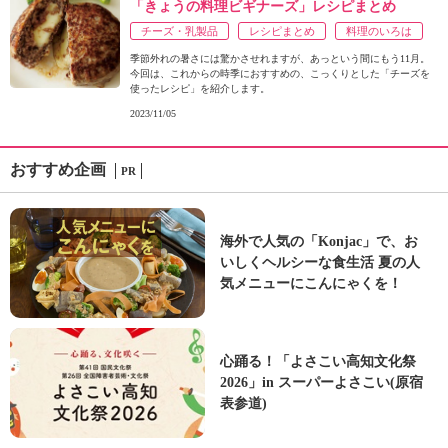
「きょうの料理ビギナーズ」レシピまとめ
チーズ・乳製品
レシピまとめ
料理のいろは
季節外れの暑さには驚かさせれますが、あっという間にもう11月。
今回は、これからの時季におすすめの、こっくりとした「チーズを
使ったレシピ」を紹介します。
2023/11/05
おすすめ企画
PR
海外で人気の「Konjac」で、お
いしくヘルシーな食生活 夏の人
気メニューにこんにゃくを！
心踊る！「よさこい高知文化祭
2026」in スーパーよさこい(原宿
表参道)