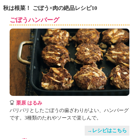
ュ
秋は根菜！ ごぼう×肉の絶品レシピ10
ケ
ー
ごぼうハンバーグ
シ
ョ
ナ
ル
「
み
ん
な
の
き
ょ
う
の
栗原 はるみ
料
パリパリとしたごぼうの歯ざわりがよい、ハンバーグ
理
です。3種類のたれやソースで楽しんで。
」
→レシピはこちら