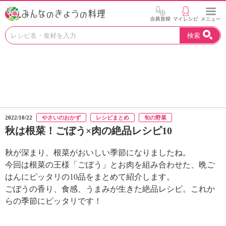
お
検索
い
し
い
レ
シ
ピ
を
見
2022/10/22
やさいのおかず
レシピまとめ
旬の野菜
つ
秋は根菜！ごぼう×肉の絶品レシピ10
け
よ
秋が深まり、根菜がおいしい季節になりましたね。
う
。
今回は根菜の王様「ごぼう」とお肉を組み合わせた、晩ご
N
はんにピッタリの10品をまとめて紹介します。
H
ごぼうの香り、食感、うまみが生きた絶品レシピ。これか
K
らの季節にピッタリです！
エ
デ