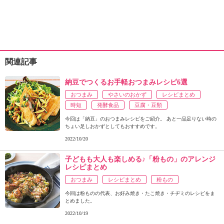
関連記事
納豆でつくるお手軽おつまみレシピ6選
おつまみ
やさいのおかず
レシピまとめ
時短
発酵食品
豆腐・豆類
今回は「納豆」のおつまみレシピをご紹介。 あと一品足りない時の
ちょい足しおかずとしてもおすすめです。
2022/10/20
子どもも大人も楽しめる♪「粉もの」のアレンジ
レシピまとめ
おつまみ
レシピまとめ
粉もの
今回は粉ものの代表、お好み焼き・たこ焼き・チヂミのレシピをま
とめました。
2022/10/19