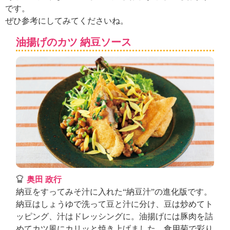
ュ
です。
ケ
ぜひ参考にしてみてくださいね。
ー
シ
油揚げのカツ 納豆ソース
ョ
ナ
ル
「
み
ん
な
の
き
ょ
う
の
料
奥田 政行
理
納豆をすってみそ汁に入れた“納豆汁”の進化版です。
」
納豆はしょうゆで洗って豆と汁に分け、豆は炒めてト
ッピング、汁はドレッシングに。油揚げには豚肉を詰
めてカツ風にカリッと焼き上げました。食用菊で彩り