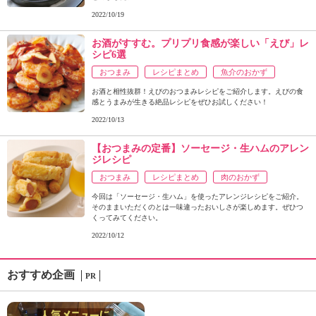
2022/10/19
お酒がすすむ。プリプリ食感が楽しい「えび」レ
シピ6選
おつまみ
レシピまとめ
魚介のおかず
お酒と相性抜群！えびのおつまみレシピをご紹介します。えびの食
感とうまみが生きる絶品レシピをぜひお試しください！
2022/10/13
【おつまみの定番】ソーセージ・生ハムのアレン
ジレシピ
おつまみ
レシピまとめ
肉のおかず
今回は「ソーセージ・生ハム」を使ったアレンジレシピをご紹介。
そのままいただくのとは一味違ったおいしさが楽しめます。ぜひつ
くってみてください。
2022/10/12
おすすめ企画
PR