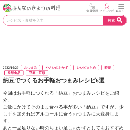
お
検索
い
し
い
レ
シ
ピ
を
見
2022/10/20
おつまみ
やさいのおかず
レシピまとめ
時短
つ
発酵食品
豆腐・豆類
け
納豆でつくるお手軽おつまみレシピ6選
よ
う
今回はお手軽につくれる「納豆」おつまみレシピをご紹
。
介。
N
H
ご飯にかけてそのまま食べる事が多い「納豆」ですが、少
K
し手を加えればアルコールに合うおつまみに大変身しま
エ
す。
デ
あと一品足りない時のちょい足しおかずとしてもおすすめ