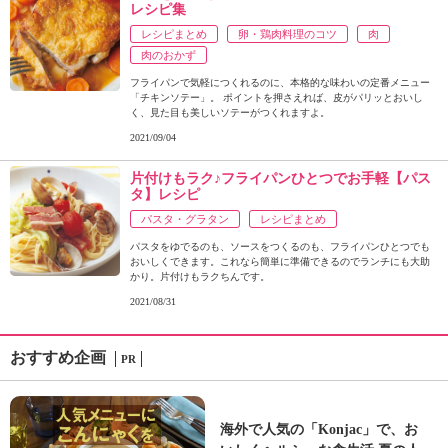
レシピ集
レシピまとめ
卵・鶏肉料理のコツ
肉
肉のおかず
フライパンで気軽につくれるのに、本格的な味わいの定番メニュー
「チキンソテー」。 ポイントを押さえれば、皮がパリッとおいし
く、見た目も美しいソテーがつくれますよ。
2021/09/04
片付けもラク♪フライパンひとつでお手軽【パス
タ】レシピ
パスタ・グラタン
レシピまとめ
パスタをゆでるのも、ソースをつくるのも、フライパンひとつでも
おいしくできます。これなら簡単に準備できるのでランチにも大助
かり。片付けもラクちんです。
2021/08/31
おすすめ企画
PR
海外で人気の「Konjac」で、お