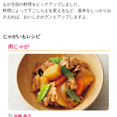
ュ
もが主役の料理をピックアップしました。
ケ
料理によって下ごしらえを変えるなど、基本をしっかりお
ー
さえれば、おいしさがグンとアップしますよ。
シ
ョ
ナ
ル
じゃがいもレシピ
「
み
肉じゃが
ん
な
の
き
ょ
う
の
料
理
」
浜崎 典子