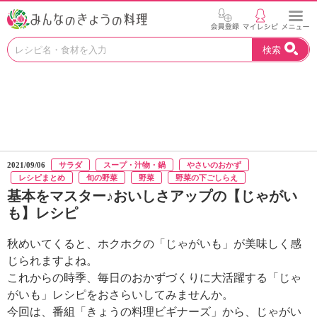
お
検索
い
し
い
レ
シ
ピ
を
見
2021/09/06
サラダ
スープ・汁物・鍋
やさいのおかず
つ
レシピまとめ
旬の野菜
野菜
野菜の下ごしらえ
け
基本をマスター♪おいしさアップの【じゃがい
よ
も】レシピ
う
。
秋めいてくると、ホクホクの「じゃがいも」が美味しく感
N
H
じられますよね。
K
これからの時季、毎日のおかずづくりに大活躍する「じゃ
エ
がいも」レシピをおさらいしてみませんか。
デ
今回は、番組「きょうの料理ビギナーズ」から、じゃがい