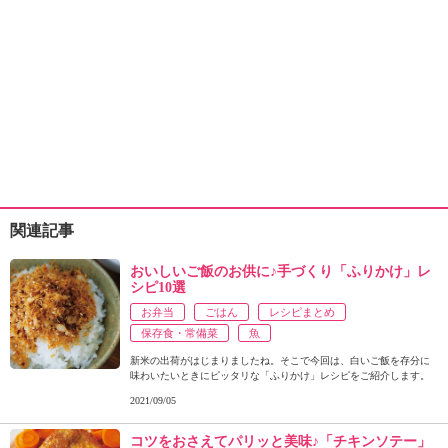
関連記事
おいしいご飯のお供に♪手づくり「ふりかけ」レ
シピ10選
お弁当
ごはん
レシピまとめ
保存食・常備菜
魚
新米の出荷がはじまりましたね。そこで今回は、白いご飯を存分に
味わいたいときにピッタリな「ふりかけ」レシピをご紹介します。
2021/09/05
コツをおさえてパリッと美味♪「チキンソテー」