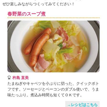
ュ
ぜひ楽しみながらつくってみてください！
ケ
ー
春野菜のスープ煮
シ
ョ
ナ
ル
「
み
ん
な
の
き
ょ
う
の
杵島 直美
料
たまねぎやキャベツを小ぶりに切った、クイックポト
理
フです。ソーセージとベーコンのダブル使いで、うま
」
味たっぷり。煮込み時間も短くてＯＫです。
→レシピはこちら