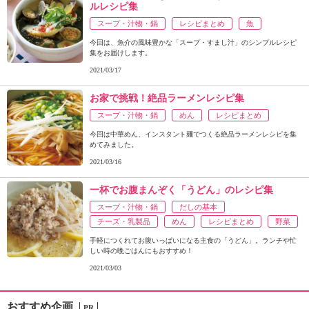
ルレシピ集
スープ・汁物・鍋
レシピまとめ
魚
今回は、魚介の風味豊かな「スープ・すまし汁」のシンプルレシピ
集をお届けします。
2021/03/17
お家で挑戦！絶品ラーメンレシピ集
スープ・汁物・鍋
めん
レシピまとめ
今回は中華めん、インスタント麺でつくる絶品ラーメンレシピを集
めてみました。
2021/03/16
一杯でお腹まんぞく「うどん」のレシピ集
スープ・汁物・鍋
だしの基本
チーズ・乳製品
めん
レシピまとめ
野菜
手軽につくれてお腹いっぱいになる主食の「うどん」。ランチや忙
しい時の晩ごはんにもおすすめ！
2021/03/03
おすすめ企画
PR