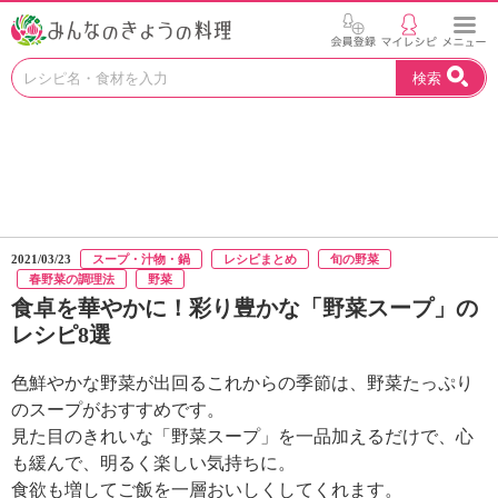
お
検索
い
し
い
レ
シ
ピ
を
見
2021/03/23
スープ・汁物・鍋
レシピまとめ
旬の野菜
つ
春野菜の調理法
野菜
け
食卓を華やかに！彩り豊かな「野菜スープ」の
よ
レシピ8選
う
。
色鮮やかな野菜が出回るこれからの季節は、野菜たっぷり
N
H
のスープがおすすめです。
K
見た目のきれいな「野菜スープ」を一品加えるだけで、心
エ
も緩んで、明るく楽しい気持ちに。
デ
食欲も増してご飯を一層おいしくしてくれます。