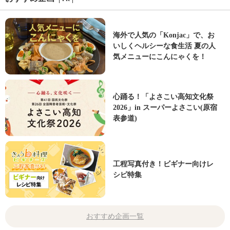
海外で人気の「Konjac」で、お
いしくヘルシーな食生活 夏の人
気メニューにこんにゃくを！
心踊る！「よさこい高知文化祭
2026」in スーパーよさこい(原宿
表参道)
工程写真付き！ビギナー向けレ
シピ特集
おすすめ企画一覧