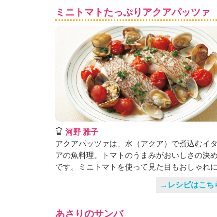
K
ミニトマトたっぷりアクアパッツァ
エ
デ
ュ
ケ
ー
シ
ョ
ナ
ル
「
み
ん
河野 雅子
な
アクアパッツァは、水（アクア）で煮込むイ
の
アの魚料理。トマトのうまみがおいしさの決
き
です。ミニトマトを使って見た目もおしゃれ
ょ
う
→レシピはこち
の
料
理
あさりのサンバ