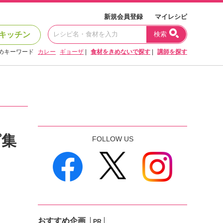
新規会員登録
マイレシピ
キッチン
検索
めキーワード
カレー
ギョーザ
|
食材をきめないで探す
|
講師を探す
ピ集
FOLLOW US
おすすめ企画
PR