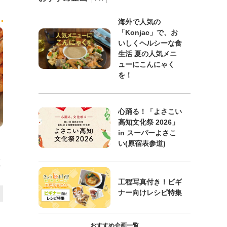
海外で人気の
「Konjac」で、お
いしくヘルシーな食
生活 夏の人気メニ
ューにこんにゃく
を！
心踊る！「よさこい
高知文化祭 2026」
in スーパーよさこ
い(原宿表参道)
く
工程写真付き！ビギ
ナー向けレシピ特集
おすすめ企画一覧