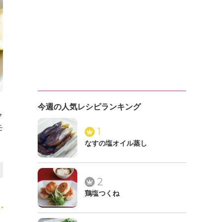
今週の人気レシピランキング
ク
モ
1
なすの塩オイル蒸し
2
鶏塩つくね