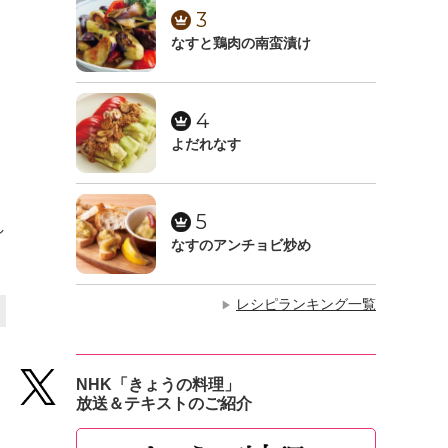
3
なすと鶏肉の南蛮漬け
4
よだれなす
5
し
なすのアンチョビ炒め
。
レシピランキング一覧
▶
NHK「きょうの料理」
放送＆テキストのご紹介