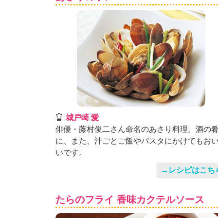
」
城戸崎 愛
俳優・藤村俊二さん命名のあさり料理。酒の
に、また、汁ごとご飯やパスタにかけてもお
いです。
→レシピはこち
たらのフライ 香味カクテルソース