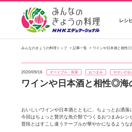
レシ
お
い
みんなのきょうの料理トップ
記事一覧
ワインや日本酒と相性◎
し
い
レ
シ
2020/09/16
オードブル・前菜
おつまみ
やさいのお
ピ
を
ワインや日本酒と相性◎海
見
つ
け
よ
おいしいワインや日本酒とともに、ちょっとお洒落
う
今回はちょっと贅沢な魚介類でつくるおつまみレシ
。
N
普段とはすこし違うテーブルが華やかになるような
H