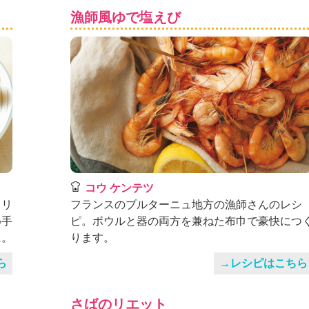
漁師風ゆで塩えび
コウ ケンテツ
タリ
フランスのブルターニュ地方の漁師さんのレシ
め手
ピ。ボウルと器の両方を兼ねた布巾で豪快につ
に。
ります。
ら
→レシピはこちら
さばのリエット