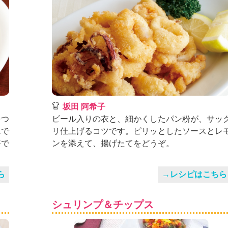
坂田 阿希子
をつ
ビール入りの衣と、細かくしたパン粉が、サッ
んで
リ仕上げるコツです。ピリッとしたソースとレ
評で
ンを添えて、揚げたてをどうぞ。
ら
→レシピはこちら
シュリンプ＆チップス