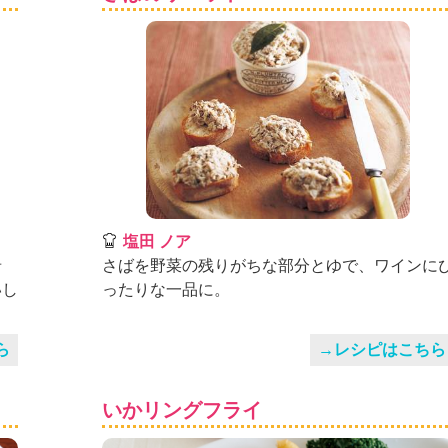
塩田 ノア
肴
さばを野菜の残りがちな部分とゆで、ワインに
いし
ったりな一品に。
ら
→レシピはこちら
いかリングフライ