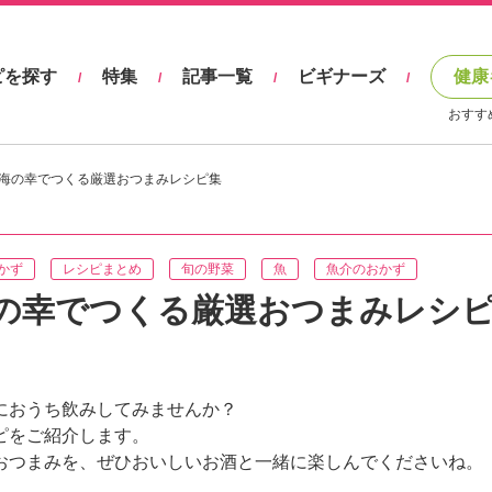
ピを探す
特集
記事一覧
ビギナーズ
健康
/
/
/
/
おすす
海の幸でつくる厳選おつまみレシピ集
かず
レシピまとめ
旬の野菜
魚
魚介のおかず
の幸でつくる厳選おつまみレシ
におうち飲みしてみませんか？
ピをご紹介します。
おつまみを、ぜひおいしいお酒と一緒に楽しんでくださいね。