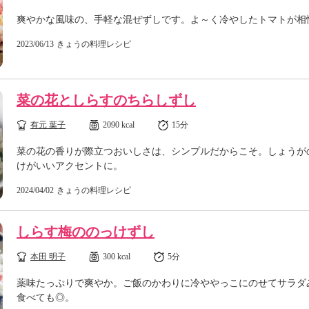
爽やかな風味の、手軽な混ぜずしです。よ～く冷やしたトマトが相
2023/06/13
きょうの料理レシピ
菜の花としらすのちらしずし
有元 葉子
2090 kcal
15分
菜の花の香りが際立つおいしさは、シンプルだからこそ。しょうが
けがいいアクセントに。
2024/04/02
きょうの料理レシピ
しらす梅ののっけずし
本田 明子
300 kcal
5分
薬味たっぷりで爽やか。ご飯のかわりに冷ややっこにのせてサラダ
食べても◎。