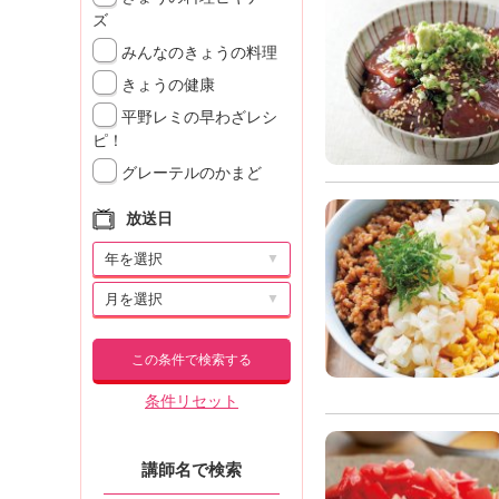
ズ
みんなのきょうの料理
きょうの健康
平野レミの早わざレシ
ピ！
グレーテルのかまど
放送日
▼
▼
この条件で検索する
条件リセット
講師名で検索