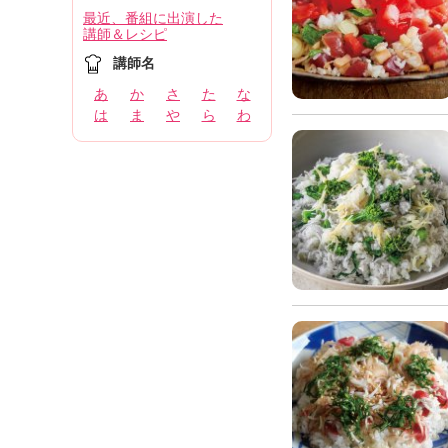
最近、番組に出演した
講師＆レシピ
講師名
あ
か
さ
た
な
は
ま
や
ら
わ