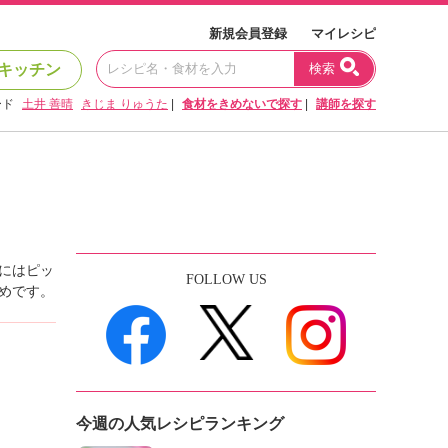
新規会員登録
マイレシピ
キッチン
検索
ード
土井 善晴
きじま りゅうた
|
食材をきめないで探す
|
講師を探す
にはピッ
FOLLOW US
めです。
今週の人気レシピランキング