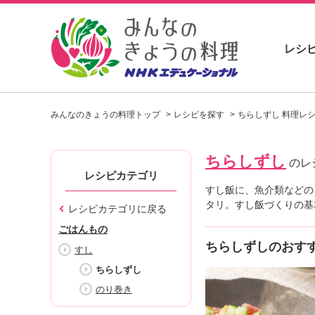
レシ
お
い
みんなのきょうの料理トップ
レシピを探す
ちらしずし 料理レ
し
い
レ
ちらしずし
シ
のレ
ピ
レシピカテゴリ
を
すし飯に、魚介類などの
見
タリ。すし飯づくりの基
レシピカテゴリに戻る
つ
ごはんもの
け
ちらしずしのおす
よ
すし
う
ちらしずし
。
のり巻き
N
H