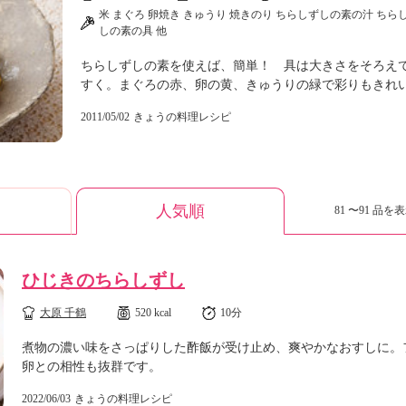
米 まぐろ 卵焼き きゅうり 焼きのり ちらしずしの素の汁 ちら
しの素の具 他
ちらしずしの素を使えば、簡単！ 具は大きさをそろえ
すく。まぐろの赤、卵の黄、きゅうりの緑で彩りもきれ
2011/05/02
きょうの料理レシピ
人気順
81 〜91 品を表
ひじきのちらしずし
大原 千鶴
520 kcal
10分
煮物の濃い味をさっぱりした酢飯が受け止め、爽やかなおすしに。
卵との相性も抜群です。
2022/06/03
きょうの料理レシピ