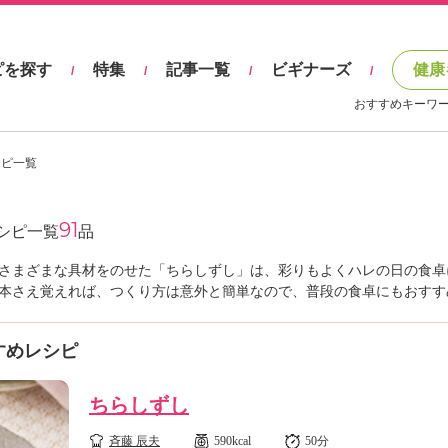
ピを探す
特集
記事一覧
ビギナーズ
健康
/
/
/
/
おすすめキーワ
シピ一覧
91
シピ一覧
品
さまざまな具材をのせた「ちらしずし」は、彩りもよくハレの日の食卓
本さえ覚えれば、つくり方は意外と簡単なので、普段の食卓にもおすす
すめレシピ
ちらしずし
斉藤 辰夫
590kcal
50分