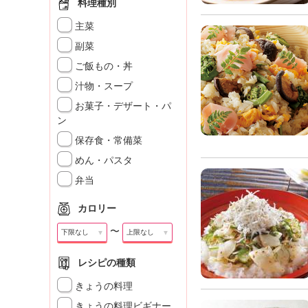
」
料理種別
主菜
副菜
ご飯もの・丼
汁物・スープ
お菓子・デザート・パ
ン
保存食・常備菜
めん・パスタ
弁当
カロリー
〜
▼
▼
レシピの種類
きょうの料理
きょうの料理ビギナー