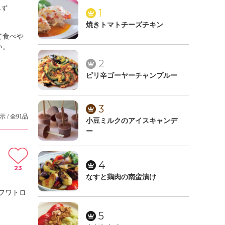
しず
1
焼きトマトチーズチキン
て食べや
い。
2
ピリ辛ゴーヤーチャンプルー
3
示 / 全91品
小豆ミルクのアイスキャンデ
ー
4
23
なすと鶏肉の南蛮漬け
フワトロ
5