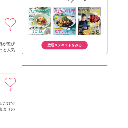
7
孫が遊び
放送＆テキストをみる
っと人気
5
るだけで
集まりの