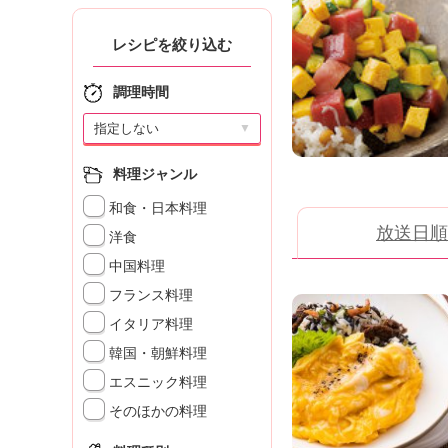
K
エ
レシピを絞り込む
デ
ュ
調理時間
ケ
ー
▼
シ
ョ
料理ジャンル
ナ
ル
和食・日本料理
「
放送日順
洋食
み
ん
中国料理
な
フランス料理
の
イタリア料理
き
ょ
韓国・朝鮮料理
う
エスニック料理
の
料
そのほかの料理
理