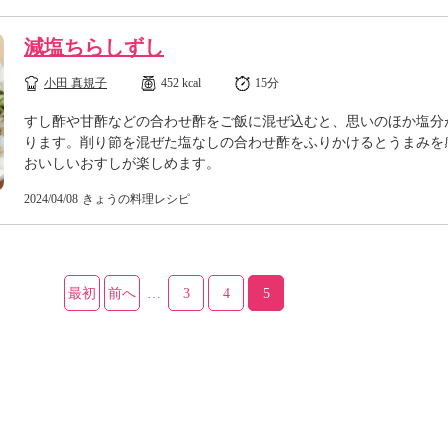
減塩ちらしずし
小田 真規子
452 kcal
15分
すし酢や甘酢などの合わせ酢をご飯に混ぜ込むと、思いのほか塩分
ります。削り節を混ぜた塩なしの合わせ酢をふりかけるとうまみを
おいしいおすしが楽しめます。
2024/04/08
きょうの料理レシピ
最初
前へ
…
3
4
5