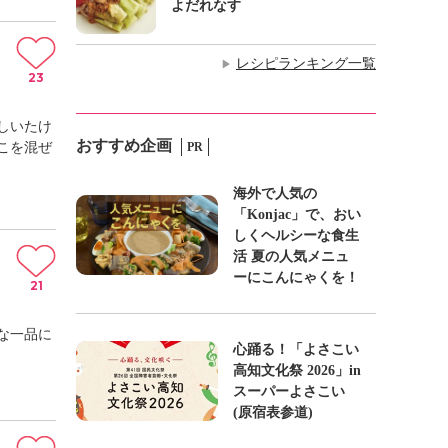
よだれなす
レシピランキング一覧
▶
23
しいたけ
おすすめ企画
こを混ぜ
PR
海外で人気の
「Konjac」で、おい
しくヘルシーな食生
活 夏の人気メニュ
ーにこんにゃくを！
21
な一品に
心踊る！「よさこい
高知文化祭 2026」in
スーパーよさこい
(原宿表参道)