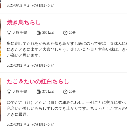
2025/06/02
きょうの料理レシピ
焼き鳥ちらし
大原 千鶴
560 kcal
20分
串に刺してたれをからめた焼き鳥がすし飯にのって登場！春休みに
にきたときに出すと大喜びしそう。楽しい見た目と甘辛い味は、き
が高いと思います。
2025/03/12
きょうの料理レシピ
たこ＆たいの紅白ちらし
大原 千鶴
370 kcal
20分
ゆでだこ（紅）とたい（白）の組み合わせ。一列ごとに交互に並べ
色合いが美しいちらしずしのでき上がりです。ちょっとした大人の
ときに最適。
2025/03/12
きょうの料理レシピ