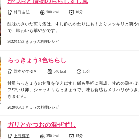
かつおと漬物のちらしずし風
村田 吉弘
500 kcal
10分
酸味のきいた煎り酒は、すし酢のかわりにも！よりスッキリと爽や
で、味わいも華やかです。
2022/11/23
きょうの料理レシピ
らっきょう3色ちらし
野本 やすゆき
540 kcal
15分
甘酢らっきょうの甘酢を使えばすし飯も手軽に完成。甘めの鶏そぼ
フワいり卵、シャッキリらっきょうで、味も食感もメリハリがつき
きません。
2020/06/03
きょうの料理レシピ
ガリとかつおの混ぜずし
上田 淳子
350 kcal
15分