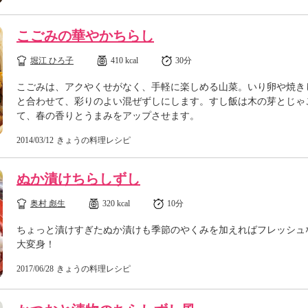
こごみの華やかちらし
堀江 ひろ子
410 kcal
30分
こごみは、アクやくせがなく、手軽に楽しめる山菜。いり卵や焼き
と合わせて、彩りのよい混ぜずしにします。すし飯は木の芽とじゃ
て、春の香りとうまみをアップさせます。
2014/03/12
きょうの料理レシピ
ぬか漬けちらしずし
奥村 彪生
320 kcal
10分
ちょっと漬けすぎたぬか漬けも季節のやくみを加えればフレッシュ
大変身！
2017/06/28
きょうの料理レシピ