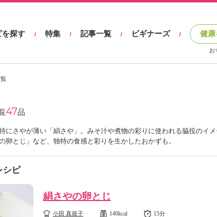
ピを探す
特集
記事一覧
ビギナーズ
健康
/
/
/
/
お
一覧
47
覧
品
特にさやが薄い「絹さや」。みそ汁や煮物の彩りに使われる脇役のイメ
の卵とじ」など、独特の食感と彩りを生かしたおかずも。
レシピ
絹さやの卵とじ
小田 真規子
140kcal
15分