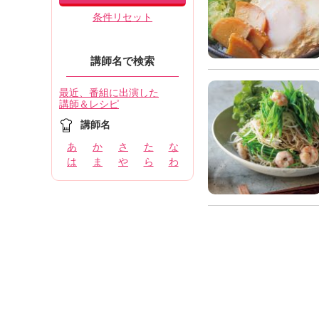
条件リセット
講師名で検索
最近、番組に出演した
講師＆レシピ
講師名
あ
か
さ
た
な
は
ま
や
ら
わ