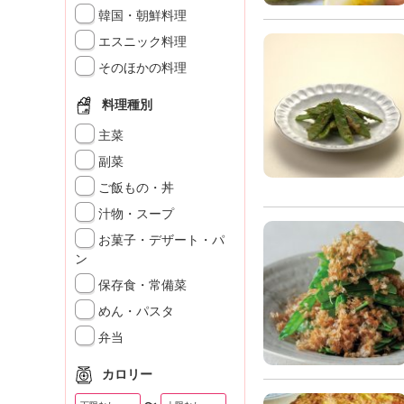
」
韓国・朝鮮料理
エスニック料理
そのほかの料理
料理種別
主菜
副菜
ご飯もの・丼
汁物・スープ
お菓子・デザート・パ
ン
保存食・常備菜
めん・パスタ
弁当
カロリー