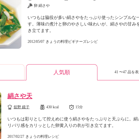
卵 絹さや
いつもは脇役が多い絹さやをたっぷり使ったシンプルな
す。薄味の煮汁と卵のやさしい味わいが、絹さやの甘み
き立てます。
2012/05/07
きょうの料理ビギナーズレシピ
人気順
41 〜47 品を表
絹さや天
舘野 鏡子
430 kcal
15分
いつもは彩りとして控えめに使う絹さやをたっぷりと天ぷらに。絹
リパリ感をカリッとした卵黄入りの衣が引き立てます。
2017/02/27
きょうの料理レシピ