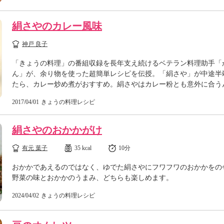
絹さやのカレー風味
神戸 良子
「きょうの料理」の番組収録を長年支え続けるベテラン料理助手「
ん」が、余り物を使った超簡単レシピを伝授。「絹さや」が中途半
たら、カレー炒め煮がおすすめ。絹さやはカレー粉とも意外に合う
2017/04/01
きょうの料理レシピ
絹さやのおかかがけ
有元 葉子
35 kcal
10分
おかかであえるのではなく、ゆでた絹さやにフワフワのおかかをの
野菜の味とおかかのうまみ、どちらも楽しめます。
2024/04/02
きょうの料理レシピ