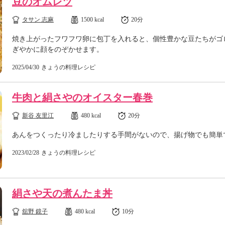
豆のオムレツ
タサン 志麻
1500 kcal
20分
焼き上がったフワフワ卵に包丁を入れると、個性豊かな豆たちがゴ
ぎやかに顔をのぞかせます。
2025/04/30
きょうの料理レシピ
牛肉と絹さやのオイスター春巻
新谷 友里江
480 kcal
20分
あんをつくったり冷ましたりする手間がないので、揚げ物でも簡単
2023/02/28
きょうの料理レシピ
絹さや天の煮んたま丼
舘野 鏡子
480 kcal
10分