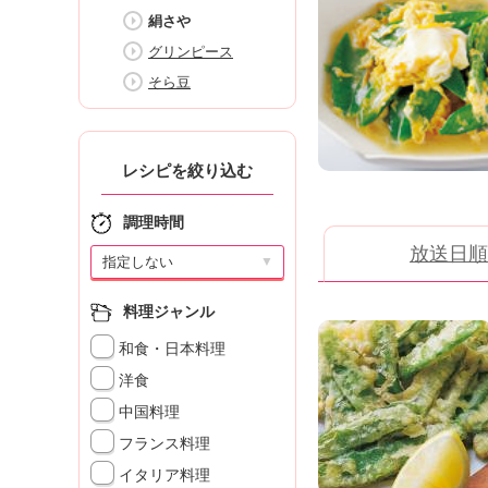
K
絹さや
エ
グリンピース
デ
ュ
そら豆
ケ
ー
シ
レシピを絞り込む
ョ
ナ
ル
調理時間
「
放送日順
▼
み
ん
な
料理ジャンル
の
和食・日本料理
き
ょ
洋食
う
中国料理
の
フランス料理
料
理
イタリア料理