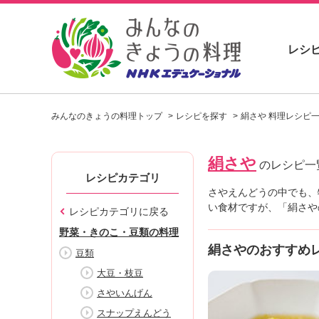
レシ
お
い
みんなのきょうの料理トップ
レシピを探す
絹さや 料理レシピ
し
い
レ
絹さや
シ
のレシピ一
ピ
レシピカテゴリ
を
さやえんどうの中でも、
見
い食材ですが、「絹さや
レシピカテゴリに戻る
つ
野菜・きのこ・豆類の料理
け
絹さやのおすすめ
よ
豆類
う
大豆・枝豆
。
さやいんげん
N
H
スナップえんどう