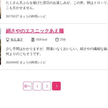
たくさん天ぷらを揚げた翌日のお楽しみが、この丼。卵はトロ～リ
こも欠かせません。
2017/02/27
きょうの料理レシピ
絹さやのエスニックあえ麺
有元 葉子
1020 kcal
25分
少し手間はかかりますが、間違いなくおいしい。絹さやの繊細な歯
何よりのごちそうです。
2024/04/02
きょうの料理レシピ
前へ
1
2
3