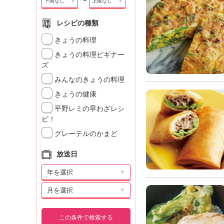
〜
▼
▼
レシピの種類
きょうの料理
きょうの料理ビギナー
ズ
みんなのきょうの料理
きょうの健康
平野レミの早わざレシ
ピ！
グレーテルのかまど
放送日
▼
▼
この条件で検索する