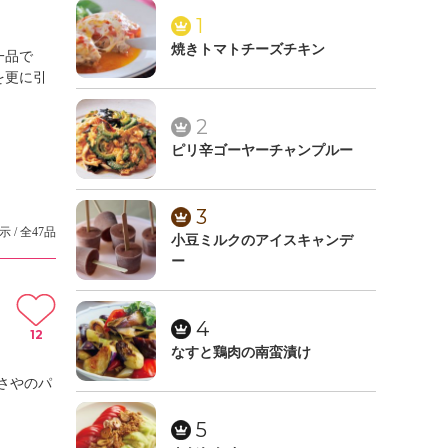
1
焼きトマトチーズチキン
一品で
を更に引
2
ピリ辛ゴーヤーチャンプルー
3
示 / 全47品
小豆ミルクのアイスキャンデ
ー
4
12
なすと鶏肉の南蛮漬け
さやのパ
5