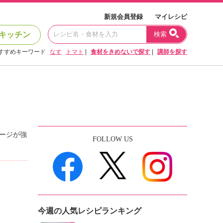
新規会員登録
マイレシピ
キッチン
検索
すすめキーワード
なす
トマト
|
食材をきめないで探す
|
講師を探す
ージが強
FOLLOW US
今週の人気レシピランキング