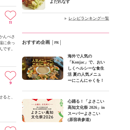
よだれなす
レシピランキング一覧
▶
11
かんべさ
おすすめ企画
端に余っ
PR
んです。
海外で人気の
「Konjac」で、おい
しくヘルシーな食生
活 夏の人気メニュ
ーにこんにゃくを！
9
せると、
心踊る！「よさこい
高知文化祭 2026」in
スーパーよさこい
(原宿表参道)