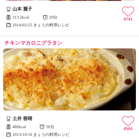
山本 麗子
313.2kcal
20分
6741
2014/03/25 きょうの料理レシピ
チキンマカロニグラタン
土井 善晴
480kcal
50分
6504
2013/10/10 きょうの料理レシピ