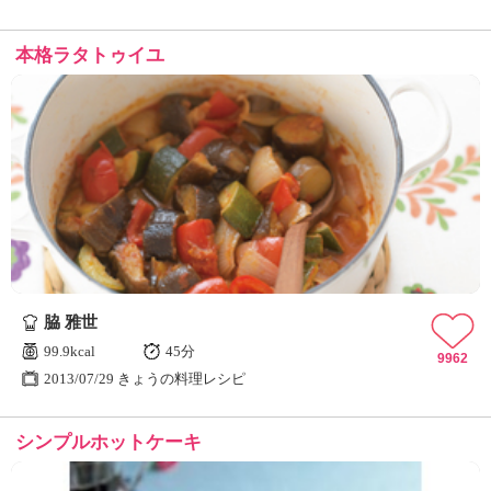
本格ラタトゥイユ
脇 雅世
99.9kcal
45分
9962
2013/07/29 きょうの料理レシピ
シンプルホットケーキ