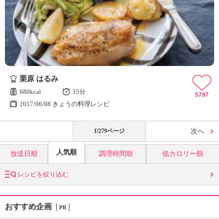
栗原 はるみ
680kcal
35分
5797
2017/06/08 きょうの料理レシピ
1/279ページ
次へ
人気順
放送日順
調理時間順
低カロリー順
レシピを絞り込む
おすすめ企画
PR