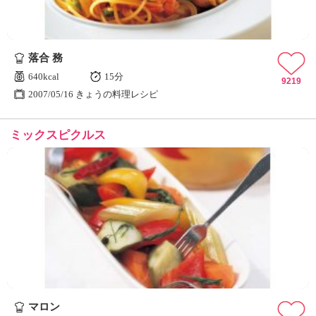
落合 務
640kcal
15分
9219
2007/05/16 きょうの料理レシピ
ミックスピクルス
マロン