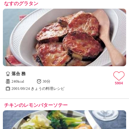
なすのグラタン
落合 務
240kcal
30分
5904
2001/09/24 きょうの料理レシピ
チキンのレモンバターソテー