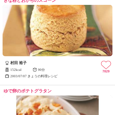
きな粉とおからのスコーン
村田 裕子
152kcal
90分
7829
2003/07/07 きょうの料理レシピ
ゆで卵のポテトグラタン