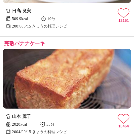
ュ
ケ
日髙 良実
ー
509.9kcal
10分
シ
12151
2007/05/15 きょうの料理レシピ
ョ
ナ
ル
完熟バナナケーキ
「
み
ん
な
の
き
ょ
う
の
料
理
」
山本 麗子
2020kcal
55分
10464
2004/09/15 きょうの料理レシピ