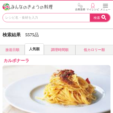
お
検索
い
し
い
検索結果
5575
品
レ
シ
ピ
人気順
放送日順
調理時間順
低カロリー順
を
見
カルボナーラ
つ
け
よ
う
。
N
H
K
エ
デ