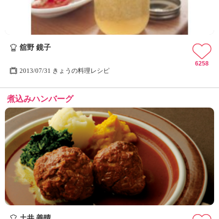
舘野 鏡子
6258
2013/07/31 きょうの料理レシピ
煮込みハンバーグ
土井 善晴