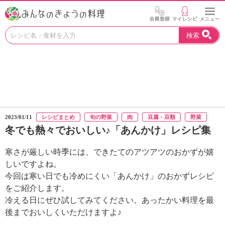
お
検索
い
し
い
レ
シ
ピ
を
見
2023/01/11
レシピまとめ
旬の野菜
肉
豆腐・豆類
野菜
つ
冬でも熱々でおいしい♪「あんかけ」レシピ集
け
よ
寒さが厳しい時季には、できたてのアツアツのおかずが嬉
う
。
しいですよね。
N
今回は寒い日でも冷めにくい「あんかけ」のおかずレシピ
H
をご紹介します。
K
冷える日にぜひ試してみてください。あったかい料理を最
エ
後までおいしくいただけますよ♪
デ