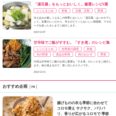
「湯豆腐」をもっとおいしく。厳選レシピ6選
レシピまとめ
和食
豆腐・豆類
野菜
冷え込みが厳しくなるこの時季においしい「湯豆腐」はいかがでし
ょう。定番のレシピから、辛さがピリッとおいしい韓国風、マヨネ
ーズを使ったタレまでご紹介します。
2022/12/07
甘辛味でご飯がすすむ。「すき煮」のレシピ集
レシピまとめ
冬野菜の調理
和食
旬の野菜
煮込み料理
肉のおかず
野菜
今回は甘辛味でご飯のお供に最適な「すき煮」のレシピをご紹介し
ます。体が温まるので、寒い日にオススメです。
2022/12/15
おすすめ企画
PR
揚げものの衣も季節に合わせて
コロモ替え サクサク、パリパ
リ、香りが広がるコロモで 季節