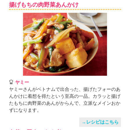
ュ
揚げもちの肉野菜あんかけ
ケ
ー
シ
ョ
ナ
ル
「
み
ん
な
の
き
ょ
ヤミー
う
ヤミーさんがベトナムで出合った、揚げたフォーのあ
の
んかけに着想を得たという至高の一品。カラッと揚げ
料
たもちに肉野菜のあんがからんで、立派なメインおか
理
ずになります。
」
→レシピはこちら