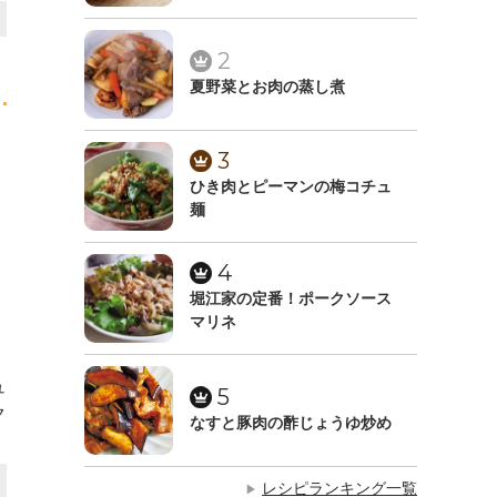
2
夏野菜とお肉の蒸し煮
3
ひき肉とピーマンの梅コチュ
麺
4
堀江家の定番！ポークソース
マリネ
ュ
5
ク
なすと豚肉の酢じょうゆ炒め
レシピランキング一覧
▶