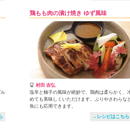
鶏もも肉の漬け焼き ゆず風味
村田 吉弘
プル
塩辛と柚子の風味が絶妙で、鶏肉は柔らかく、
めても美味しくいただけます。ぶりやさわらな
魚にも応用できます。
ら
→レシピはこちら