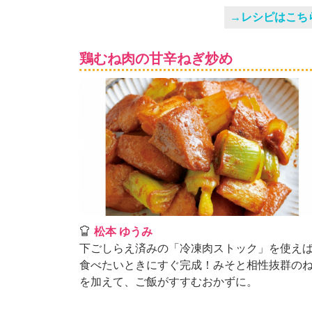
」
→レシピはこち
鶏むね肉の甘辛ねぎ炒め
松本 ゆうみ
下ごしらえ済みの「冷凍肉ストック」を使え
食べたいときにすぐ完成！みそと相性抜群の
を加えて、ご飯がすすむおかずに。