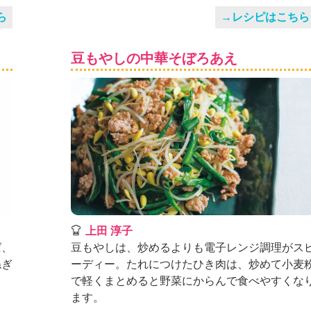
ら
→レシピはこちら
豆もやしの中華そぼろあえ
上田 淳子
ば、
豆もやしは、炒めるよりも電子レンジ調理がス
ねぎ
ーディー。たれにつけたひき肉は、炒めて小麦
で軽くまとめると野菜にからんで食べやすくな
ます。