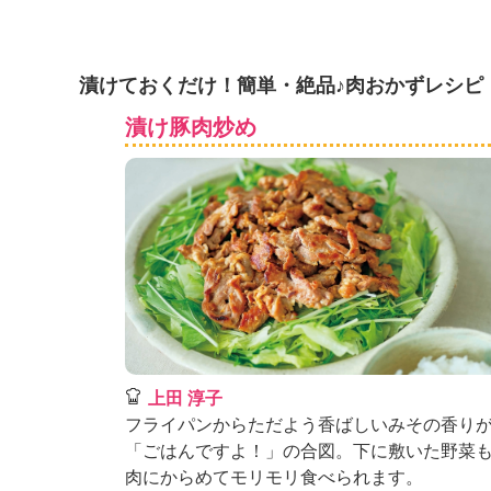
K
エ
デ
ュ
漬けておくだけ！簡単・絶品♪肉おかずレシピ
ケ
漬け豚肉炒め
ー
シ
ョ
ナ
ル
「
み
ん
な
の
き
ょ
上田 淳子
う
フライパンからただよう香ばしいみその香り
の
料
「ごはんですよ！」の合図。下に敷いた野菜
理
肉にからめてモリモリ食べられます。