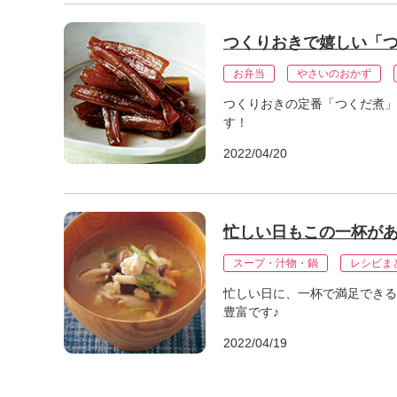
つくりおきで嬉しい「
お弁当
やさいのおかず
つくりおきの定番「つくだ煮」
す！
2022/04/20
忙しい日もこの一杯があ
スープ・汁物・鍋
レシピま
忙しい日に、一杯で満足できる
豊富です♪
2022/04/19