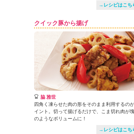
→レシピはこち
クイック豚から揚げ
脇 雅世
四角く凍らせた肉の形をそのまま利用するの
イント。切って揚げるだけで、こま切れ肉が
のようなボリュームに！
→レシピはこち