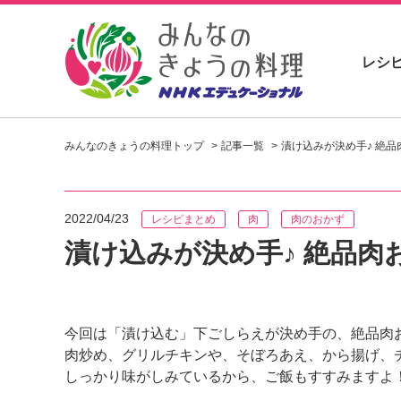
レシ
お
い
みんなのきょうの料理トップ
記事一覧
漬け込みが決め手♪ 絶品
し
い
レ
シ
2022/04/23
レシピまとめ
肉
肉のおかず
ピ
を
漬け込みが決め手♪ 絶品肉
見
つ
け
よ
今回は「漬け込む」下ごしらえが決め手の、絶品肉
う
肉炒め、グリルチキンや、そぼろあえ、から揚げ、
。
N
しっかり味がしみているから、ご飯もすすみますよ
H