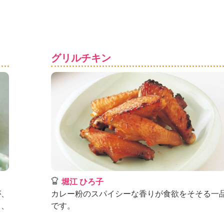
グリルチキン
堀江 ひろ子
が、
カレー粉のスパイシーな香りが食欲をそそる一
も、
です。