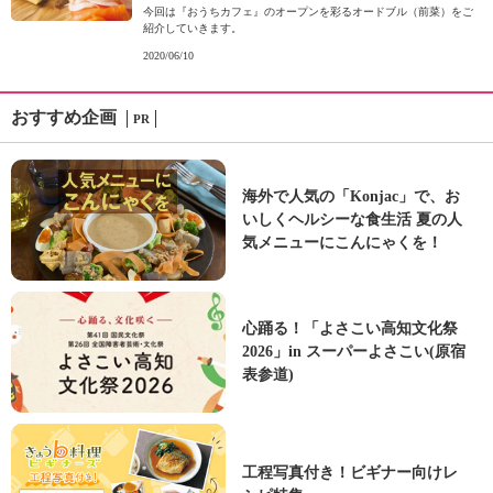
今回は『おうちカフェ』のオープンを彩るオードブル（前菜）をご
紹介していきます。
2020/06/10
おすすめ企画
PR
海外で人気の「Konjac」で、お
いしくヘルシーな食生活 夏の人
気メニューにこんにゃくを！
心踊る！「よさこい高知文化祭
2026」in スーパーよさこい(原宿
表参道)
工程写真付き！ビギナー向けレ