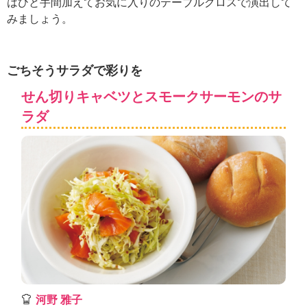
はひと手間加えてお気に入りのテーブルクロスで演出して
ュ
ケ
みましょう。
ー
シ
ョ
ごちそうサラダで彩りを
ナ
ル
せん切りキャベツとスモークサーモンのサ
「
ラダ
み
ん
な
の
き
ょ
う
の
料
理
」
河野 雅子