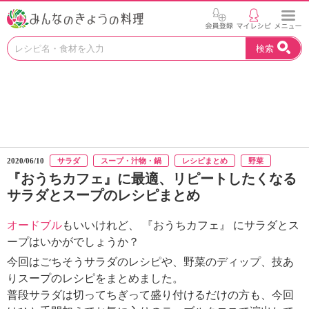
お
検索
い
し
い
レ
シ
ピ
を
見
2020/06/10
サラダ
スープ・汁物・鍋
レシピまとめ
野菜
つ
『おうちカフェ』に最適、リピートしたくなる
け
サラダとスープのレシピまとめ
よ
う
。
オードブル
もいいけれど、 『おうちカフェ』 にサラダとス
N
ープはいかがでしょうか？
H
今回はごちそうサラダのレシピや、野菜のディップ、技あ
K
りスープのレシピをまとめました。
エ
普段サラダは切ってちぎって盛り付けるだけの方も、今回
デ