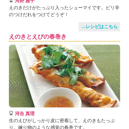
河野 雅子
えのきだけがたっぷり入ったシューマイです。ピリ辛
のつけだれをつけてどうぞ！
→レシピはこちら
えのきとえびの春巻き
河合 真理
生のえびがしっかり皮に密着して、えのきもたっぷ
り。練り物のような感覚の春巻です。