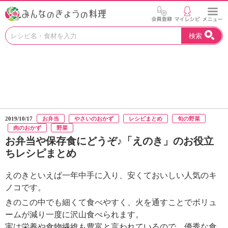
お
検索
い
し
い
レ
シ
ピ
を
見
2019/10/17
お弁当
やさいのおかず
レシピまとめ
旬の野菜
つ
肉のおかず
野菜
け
お弁当や保存食にどうぞ♪「えのき」のお役立
よ
ちレシピまとめ
う
。
えのきといえば一年中手に入り、安くておいしい人気のキ
N
H
ノコです。
K
きのこの中でも細くて食べやすく、火を通すことでボリュ
エ
ームが減り一度に沢山食べられます。
デ
実は栄養や食物繊維も豊富と言われているので、優秀な食