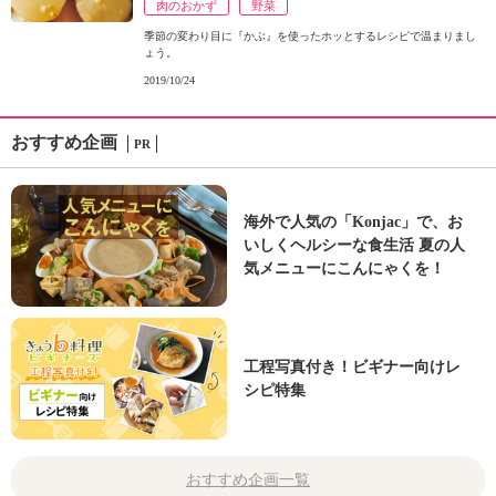
肉のおかず
野菜
季節の変わり目に『かぶ』を使ったホッとするレシピで温まりまし
ょう。
2019/10/24
おすすめ企画
PR
海外で人気の「Konjac」で、お
いしくヘルシーな食生活 夏の人
気メニューにこんにゃくを！
工程写真付き！ビギナー向けレ
シピ特集
おすすめ企画一覧