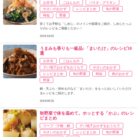
お弁当
ごはんもの
パスタ・グラタン
やさいのおかず
レシピまとめ
旬の野菜
時短
野菜
安くてお手軽な「しめじ」のメインや副菜をご紹介。しめじたっぷ
りのレシピをご堪能ください！
2019/10/03
うまみも香りも一級品♪「まいたけ」のレシピ10
選
お弁当
ごはんもの
デパ地下おかずをおうちで
やさいのおかず
レシピまとめ
旬の野菜
時短
肉のおかず
野菜
鍋・天ぷら・炒めものなど「まいたけ」をもっとおいしくいただけ
るレシピをご紹介します。
2019/09/26
秋野菜で体を温めて。ホッとする「かぶ」のレシ
ピまとめ
スープ・汁物・鍋
デパ地下おかずをおうちで
やさいのおかず
レシピまとめ
旬の野菜