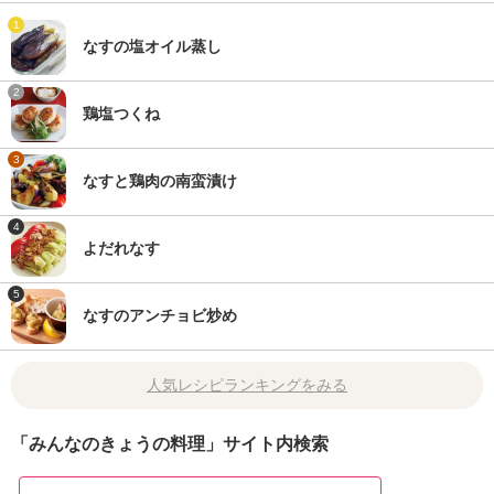
1
なすの塩オイル蒸し
2
鶏塩つくね
3
なすと鶏肉の南蛮漬け
4
よだれなす
5
なすのアンチョビ炒め
人気レシピランキングをみる
「みんなのきょうの料理」サイト内検索