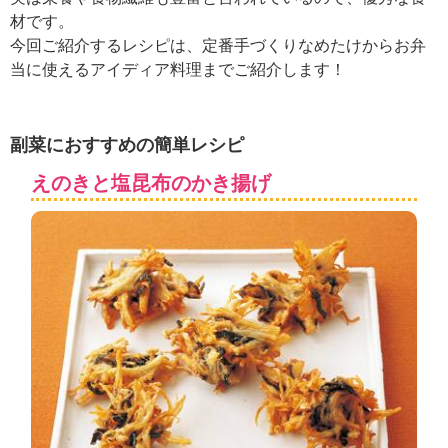
ュ
材です。
ケ
今回ご紹介するレシピは、定番手づくりなめたけからお弁
ー
シ
当に使えるアイディア料理までご紹介します！
ョ
ナ
ル
副菜におすすめの簡単レシピ
「
み
えのきと塩昆布のかき揚げ
ん
な
の
き
ょ
う
の
料
理
」