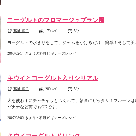
ヨーグルトのフロマージュブラン風
髙城 順子
170 kcal
5分
ヨーグルトの水きりをして、ジャムをかけるだけ、簡単！そして美
2008/02/14
きょうの料理ビギナーズレシピ
キウイとヨーグルト入りシリアル
髙城 順子
200 kcal
5分
火を使わずにチャチャッとつくれて、朝食にピッタリ！フルーツは
バナナなど何でもOKです。
2007/08/06
きょうの料理ビギナーズレシピ