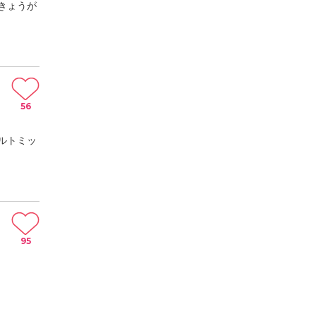
きょうが
56
ルトミッ
95