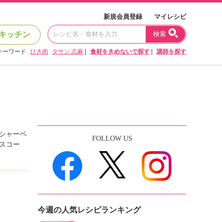
新規会員登録
マイレシピ
キッチン
検索
キーワード
ひき肉
タサン 志麻
|
食材をきめないで探す
|
講師を探す
シャーベ
FOLLOW US
スコー
今週の人気レシピランキング