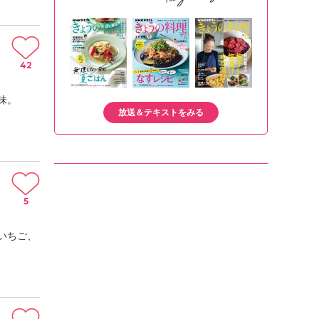
42
味。
放送＆テキストをみる
5
いちご、