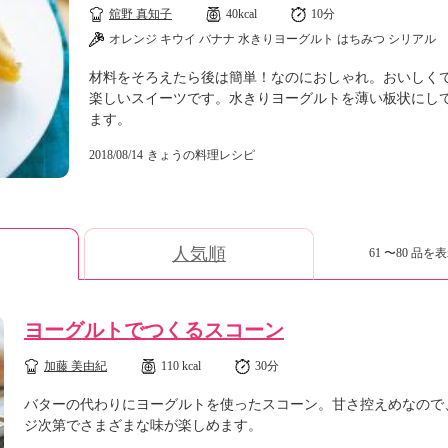
舘野 真知子
40kcal
10分
オレンジ キウイ バナナ 水きりヨーグルト はちみつ シリアル
材料をそろえたら後は簡単！なのにおしゃれ。おいしく
楽しいスイーツです。水きりヨーグルトを薄い板状にし
ます。
2018/08/14
きょうの料理レシピ
人気順
61 〜80 品を表
ヨーグルトでつくるスコーン
加藤 美由紀
110 kcal
30分
バターの代わりにヨーグルトを使ったスコーン。甘さ控えめなので
ジ次第でさまざまな味が楽しめます。