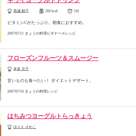
キウイヨーグルトドリンク
髙城 順子
260 kcal
5分
ビタミンCがたっぷり。朝食におすすめ。
2007/07/11
きょうの料理ビギナーズレシピ
フローズンフルーツ＆スムージー
本多 京子
甘いものも食べたい！ ダイエットデザート。
2007/07/10
きょうの料理レシピ
はちみつヨーグルトらっきょう
ほりえ さわこ