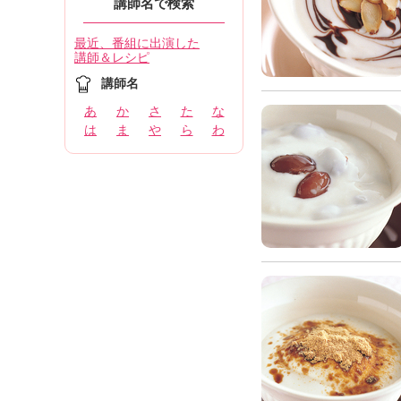
講師名で検索
最近、番組に出演した
講師＆レシピ
講師名
あ
か
さ
た
な
は
ま
や
ら
わ