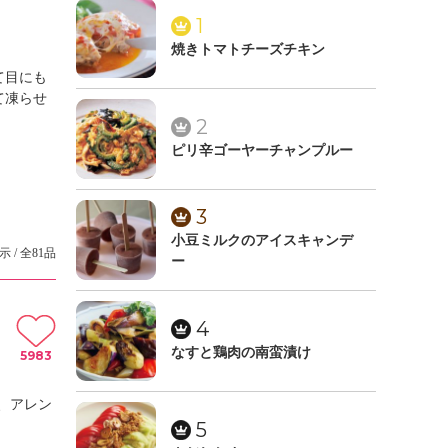
1
焼きトマトチーズチキン
て目にも
て凍らせ
2
ピリ辛ゴーヤーチャンプルー
3
小豆ミルクのアイスキャンデ
示 / 全81品
ー
4
なすと鶏肉の南蛮漬け
5983
、アレン
5