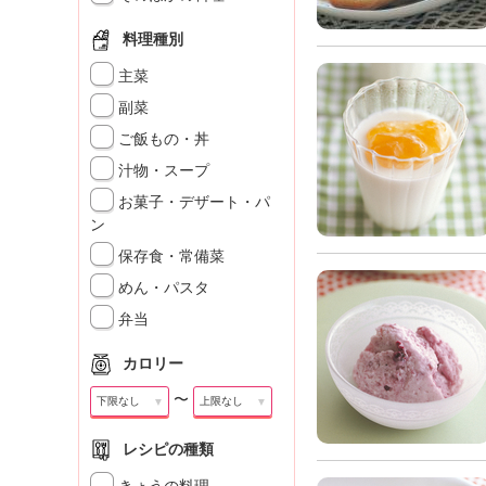
」
料理種別
主菜
副菜
ご飯もの・丼
汁物・スープ
お菓子・デザート・パ
ン
保存食・常備菜
めん・パスタ
弁当
カロリー
〜
▼
▼
レシピの種類