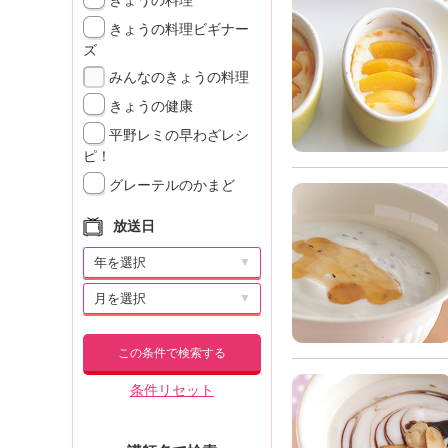
きょうの料理
きょうの料理ビギナー
ズ
みんなのきょうの料理
きょうの健康
平野レミの早わざレシ
ピ！
グレーテルのかまど
放送日
▼
▼
この条件で検索する
条件リセット