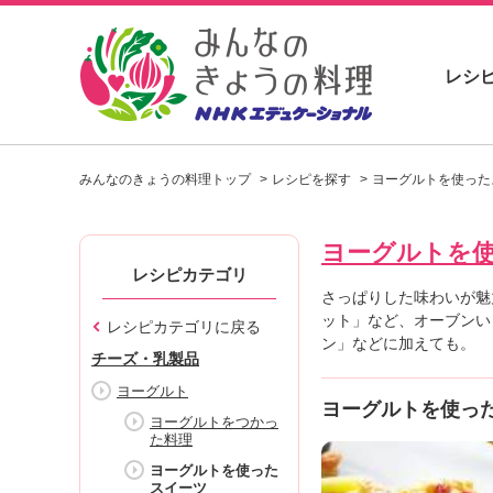
レシ
お
い
みんなのきょうの料理トップ
レシピを探す
ヨーグルトを使った
し
い
レ
ヨーグルトを
シ
ピ
レシピカテゴリ
を
さっぱりした味わいが魅
見
ット」など、オーブンい
レシピカテゴリに戻る
つ
ン」などに加えても。
チーズ・乳製品
け
よ
ヨーグルト
ヨーグルトを使っ
う
ヨーグルトをつかっ
。
た料理
N
ヨーグルトを使った
H
スイーツ