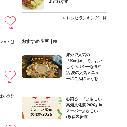
よだれなす
レシピランキング一覧
▶
164
おすすめ企画
ジャムは
PR
海外で人気の
「Konjac」で、おい
しくヘルシーな食生
活 夏の人気メニュ
ーにこんにゃくを！
145
ぱい余韻
心踊る！「よさこい
高知文化祭 2026」in
スーパーよさこい
(原宿表参道)