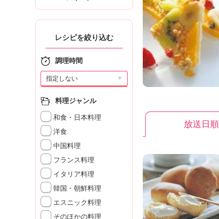
K
エ
デ
ュ
レシピを絞り込む
ケ
ー
調理時間
シ
ョ
▼
ナ
ル
料理ジャンル
「
和食・日本料理
み
放送日順
ん
洋食
な
中国料理
の
き
フランス料理
ょ
イタリア料理
う
韓国・朝鮮料理
の
料
エスニック料理
理
そのほかの料理