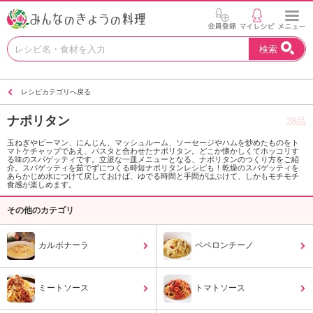
お
検索
い
し
い
レシピカテゴリへ戻る
レ
シ
ナポリタン
28品
ピ
を
玉ねぎやピーマン、にんじん、マッシュルーム、ソーセージやハムを炒めたものをト
マトケチャップであえ、パスタと合わせたナポリタン。どこか懐かしくてホッコリす
見
る味のスパゲッティです。立派な一皿メニューとなる、ナポリタンのつくり方をご紹
つ
介。スパゲッティを茹でずにつくる時短ナポリタンレシピも！乾燥のスパゲッティを
あらかじめ水につけて戻しておけば、ゆでる時間と手間がはぶけて、しかもモチモチ
け
食感が楽しめます。
よ
その他のカテゴリ
う
。
N
カルボナーラ
ペペロンチーノ
H
K
エ
ミートソース
トマトソース
デ