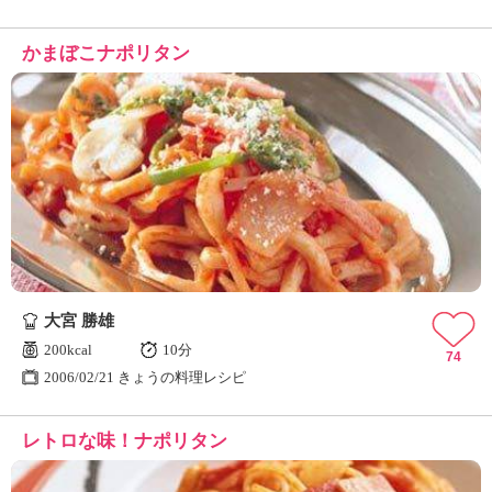
かまぼこナポリタン
大宮 勝雄
200kcal
10分
74
2006/02/21 きょうの料理レシピ
レトロな味！ナポリタン