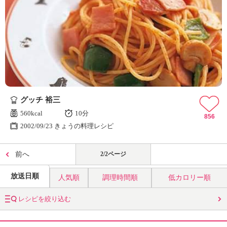
グッチ 裕三
560kcal
10分
856
2002/09/23 きょうの料理レシピ
前へ
2/2ページ
放送日順
人気順
調理時間順
低カロリー順
レシピを絞り込む