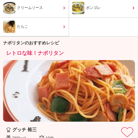
ュ
ケ
クリームソース
ボンゴレ
ー
シ
たらこ
ョ
ナ
ル
ナポリタンのおすすめレシピ
「
レトロな味！ナポリタン
み
ん
な
の
き
ょ
う
の
料
理
」
グッチ 裕三
560kcal
10分