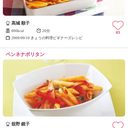
髙城 順子
600kcal
20分
83
2009/09/10 きょうの料理ビギナーズレシピ
ペンネナポリタン
舘野 鏡子