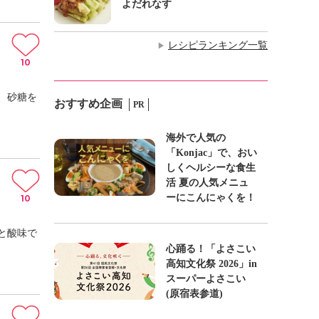
よだれなす
レシピランキング一覧
▶
10
、砂糖を
おすすめ企画
PR
海外で人気の
「Konjac」で、おい
しくヘルシーな食生
活 夏の人気メニュ
ーにこんにゃくを！
10
と酸味で
心踊る！「よさこい
高知文化祭 2026」in
スーパーよさこい
(原宿表参道)