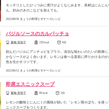
モッチリとしたひっつみに煮汁がよくなじみます。具材はにんじん
ん、好みのきのこなどを加えても。
2022/08/30
きょうの料理ビギナーズレシピ
バジルソースのカルパッチョ
夏梅 美智子
220 kcal
8分
刻んだバジルにアンチョビをプラス。淡泊な味わいのたいの刺身に
かなソースがよく合います。レモンは食べる直前に搾りかけるのが
色を生かすコツです。
2023/06/12
きょうの料理ビギナーズレシピ
即席エスニックスープ
夏梅 美智子
80 kcal
3分
レモンの酸味とにんにくの風味が効いた「レモン鶏そぼろ」を使っ
ニックスープをつくります。