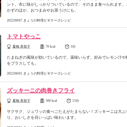
ント。衣に味がしっかりついているので、そのまま食べられます。
かずのほか、おつまみやお茶うけにも。
2022/09/07
きょうの料理ビギナーズレシピ
トマトやっこ
夏梅 美智子
70 kcal
3分
たまねぎの風味が効いているので、薬味いらず。好みでレモン汁や
をプラスしても。
2022/06/01
きょうの料理ビギナーズレシピ
ズッキーニの肉巻きフライ
夏梅 美智子
500 kcal
15分
サクサク、ジュワッの食べごたえがたまらない！ズッキーニは大ぶ
り、おいしさを目いっぱい味わいます。