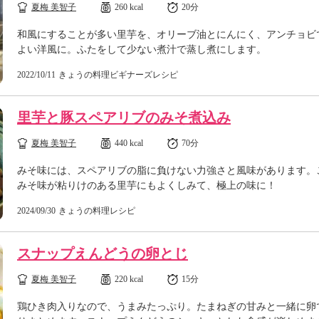
夏梅 美智子
260 kcal
20分
和風にすることが多い里芋を、オリーブ油とにんにく、アンチョビ
よい洋風に。ふたをして少ない煮汁で蒸し煮にします。
2022/10/11
きょうの料理ビギナーズレシピ
里芋と豚スペアリブのみそ煮込み
夏梅 美智子
440 kcal
70分
みそ味には、スペアリブの脂に負けない力強さと風味があります。
みそ味が粘りけのある里芋にもよくしみて、極上の味に！
2024/09/30
きょうの料理レシピ
スナップえんどうの卵とじ
夏梅 美智子
220 kcal
15分
鶏ひき肉入りなので、うまみたっぷり。たまねぎの甘みと一緒に卵