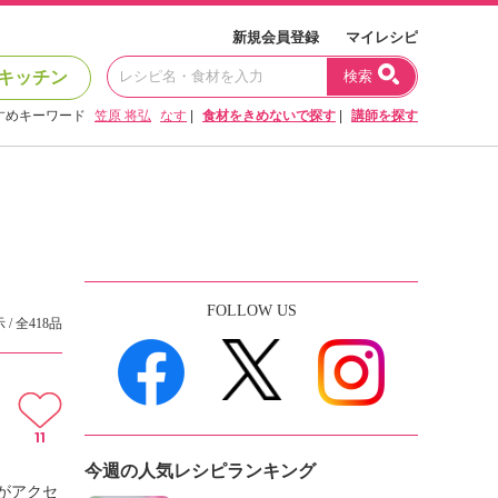
新規会員登録
マイレシピ
キッチン
検索
すめキーワード
笠原 将弘
なす
|
食材をきめないで探す
|
講師を探す
FOLLOW US
 / 全418品
11
今週の人気レシピランキング
がアクセ