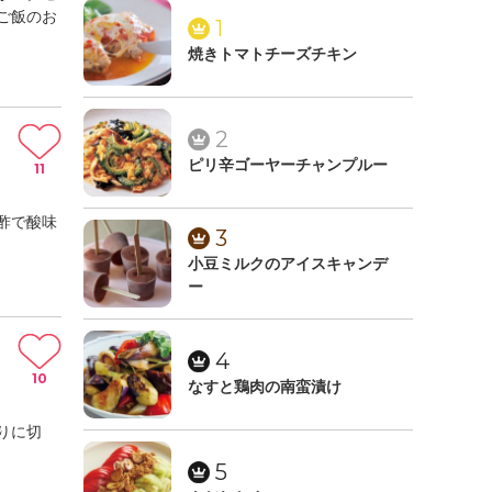
ご飯のお
1
焼きトマトチーズチキン
2
ピリ辛ゴーヤーチャンプルー
11
酢で酸味
3
小豆ミルクのアイスキャンデ
ー
4
10
なすと鶏肉の南蛮漬け
りに切
5