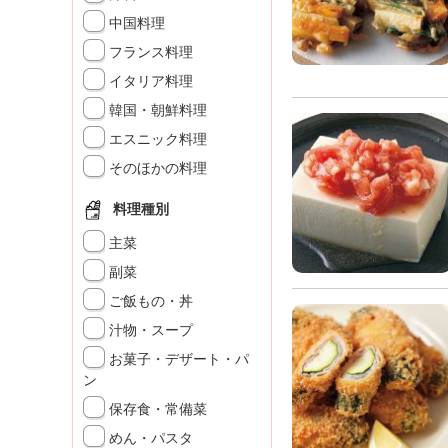
K
中国料理
エ
フランス料理
デ
ュ
イタリア料理
ケ
韓国・朝鮮料理
ー
シ
エスニック料理
ョ
そのほかの料理
ナ
ル
料理種別
「
み
主菜
ん
副菜
な
ご飯もの・丼
の
き
汁物・スープ
ょ
お菓子・デザート・パ
う
ン
の
保存食・常備菜
料
理
めん・パスタ