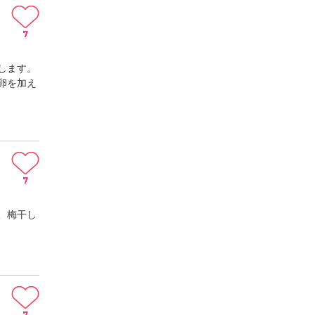
7
します。
卵を加え
7
、梅干し
7