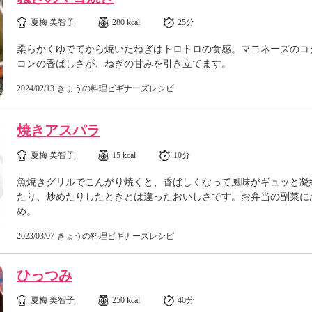
夏梅 美智子
280 kcal
25分
柔らかくゆでてから焼いたねぎはトロトロの食感。マヨネーズのコ
コンの香ばしさが、ねぎの甘みを引き立てます。
2024/02/13
きょうの料理ビギナーズレシピ
焼きアスパラ
夏梅 美智子
15 kcal
10分
魚焼きグリルでこんがり焼くと、香ばしくなって風味がギュッと凝
たり、炒めたりしたときとは違ったおいしさです。お弁当の副菜に
め。
2023/03/07
きょうの料理ビギナーズレシピ
ひっつみ
夏梅 美智子
250 kcal
40分