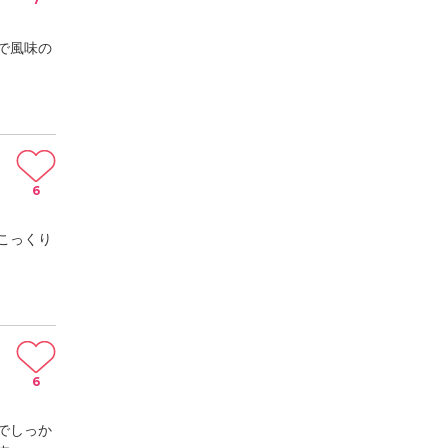
で風味の
6
こっくり
6
でしっか