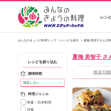
レシ
お
い
みんなのきょうの料理トップ
レシピを探す
夏梅 美智子さんの
し
い
レ
夏梅 美智子 さ
シ
ピ
レシピを絞り込む
を
放送日順
見
調理時間
つ
け
▼
よ
う
料理ジャンル
。
和食・日本料理
N
H
洋食