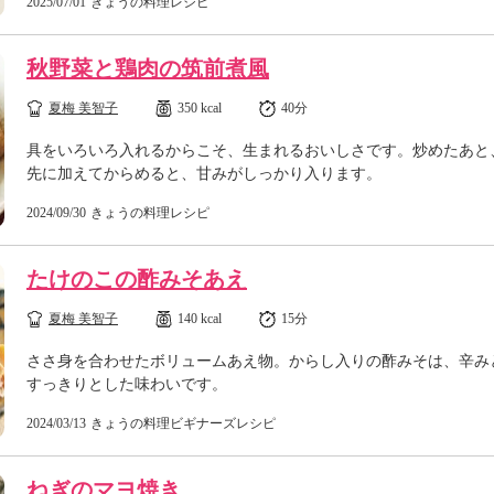
2025/07/01
きょうの料理レシピ
秋野菜と鶏肉の筑前煮風
夏梅 美智子
350 kcal
40分
具をいろいろ入れるからこそ、生まれるおいしさです。炒めたあと
先に加えてからめると、甘みがしっかり入ります。
2024/09/30
きょうの料理レシピ
たけのこの酢みそあえ
夏梅 美智子
140 kcal
15分
ささ身を合わせたボリュームあえ物。からし入りの酢みそは、辛み
すっきりとした味わいです。
2024/03/13
きょうの料理ビギナーズレシピ
ねぎのマヨ焼き