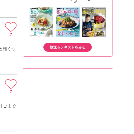
7
放送＆テキストをみる
と軽くつ
7
りごまで