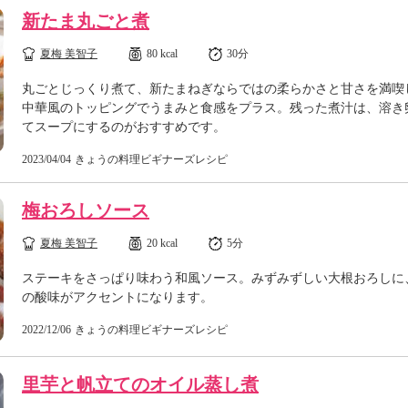
新たま丸ごと煮
夏梅 美智子
80 kcal
30分
丸ごとじっくり煮て、新たまねぎならではの柔らかさと甘さを満喫
中華風のトッピングでうまみと食感をプラス。残った煮汁は、溶き
てスープにするのがおすすめです。
2023/04/04
きょうの料理ビギナーズレシピ
梅おろしソース
夏梅 美智子
20 kcal
5分
ステーキをさっぱり味わう和風ソース。みずみずしい大根おろしに
の酸味がアクセントになります。
2022/12/06
きょうの料理ビギナーズレシピ
里芋と帆立てのオイル蒸し煮