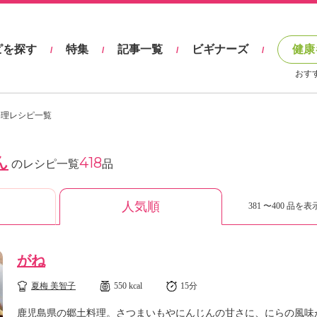
ピを探す
特集
記事一覧
ビギナーズ
健康
/
/
/
/
おす
料理レシピ一覧
ん
418
のレシピ一覧
品
人気順
381 〜400 品を表示
がね
夏梅 美智子
550 kcal
15分
鹿児島県の郷土料理。さつまいもやにんじんの甘さに、にらの風味