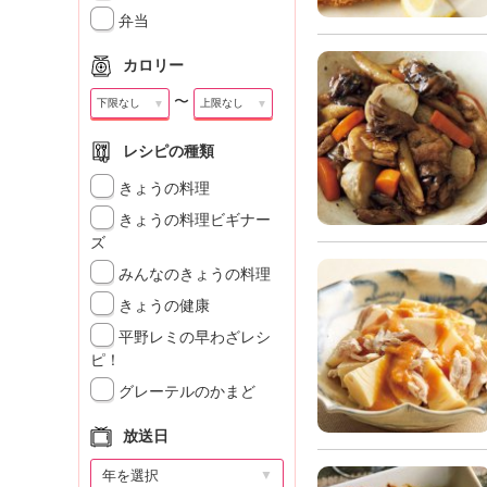
」
弁当
カロリー
〜
▼
▼
レシピの種類
きょうの料理
きょうの料理ビギナー
ズ
みんなのきょうの料理
きょうの健康
平野レミの早わざレシ
ピ！
グレーテルのかまど
放送日
▼