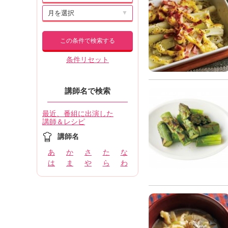
▼
この条件で検索する
条件リセット
講師名で検索
最近、番組に出演した
講師＆レシピ
講師名
あ
か
さ
た
な
は
ま
や
ら
わ